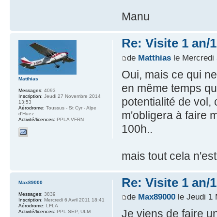
Manu
Re: Visite 1 an/
de
Matthias
le Mercredi 
Oui, mais ce qui ne
Matthias
en même temps que l
Messages:
4093
Inscription:
Jeudi 27 Novembre 2014
potentialité de vol,
13:53
Aérodrome:
Toussus - St Cyr - Alpe
m'obligera à faire 
d'Huez
Activité/licences:
PPLA VFRN
100h..
mais tout cela n'est
Re: Visite 1 an/
Max89000
Messages:
3839
de
Max89000
le Jeudi 1
Inscription:
Mercredi 6 Avril 2011 18:41
Aérodrome:
LFLA
Je viens de faire u
Activité/licences:
PPL SEP, ULM