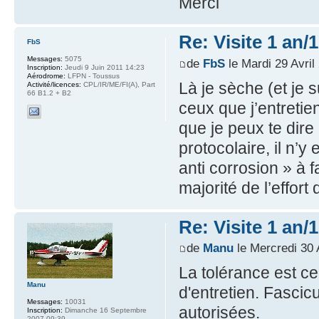
Merci
Re: Visite 1 an/
FbS
Messages:
5075
de
FbS
le Mardi 29 Avril
Inscription:
Jeudi 9 Juin 2011 14:23
Aérodrome:
LFPN - Toussus
Là je sèche (et je 
Activité/licences:
CPL/IR/ME/FI(A), Part
66 B1.2 + B2
ceux que j’entreti
que je peux te dire 
protocolaire, il n’
anti corrosion » à f
majorité de l’effort
Re: Visite 1 an/
de
Manu
le Mercredi 30 
La tolérance est c
Manu
d'entretien. Fasci
Messages:
10031
autorisées.
Inscription:
Dimanche 16 Septembre
2007 09:39