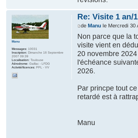
Re: Visite 1 an/
de
Manu
le Mercredi 30 
Non parce que la to
Manu
visite vient en dédu
Messages:
10031
20 novembre 2024 et
Inscription:
Dimanche 16 Septembre
2007 09:39
Localisation:
Toulouse
l'échéance suivant
Aérodrome:
Gaillac - LFDG
Activité/licences:
PPL - VV
2026.
Par princpe tout ce 
retardé est à rattra
Manu