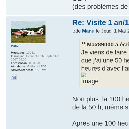
(des problèmes de r
Re: Visite 1 an/
de
Manu
le Jeudi 1 Mai 
Max89000 a écri
Manu
Je viens de faire
Messages:
10031
Inscription:
Dimanche 16 Septembre
que j’ai une 50 h
2007 09:39
Localisation:
Toulouse
Aérodrome:
Gaillac - LFDG
heures d’avec l’
Activité/licences:
PPL - VV
Non plus, la 100 h
de la 50 h, même si
Après une 100 heur