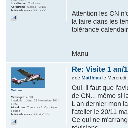
Localisation:
Toulouse
Aérodrome:
Gaillac - LFDG
Activité/licences:
PPL - VV
Attention les CN n'o
la faire dans les t
tolérance calendair
Manu
Re: Visite 1 an/
de
Matthias
le Mercredi 
Oui, il faut que l'a
Matthias
de CN... même si la
Messages:
4093
Inscription:
Jeudi 27 Novembre 2014
L'an dernier mon la
13:53
Aérodrome:
Toussus - St Cyr - Alpe
l'atelier le 20/11 ma
d'Huez
Activité/licences:
PPLA VFRN
Ce qui ne m'arrang
révisions.