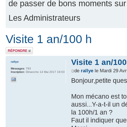
de passer de bons moments sur 
Les Administrateurs
Visite 1 an/100 h
Répondre
Visite 1 an/100
rallye
Messages:
793
de
rallye
le Mardi 29 Avr
Inscription:
Dimanche 14 Mai 2017 19:03
Bonjour,petite ques
Mon mécano est tou
aussi...Y-a-t-il un 
la 100h/1 an ?
Faut il indiquer qu