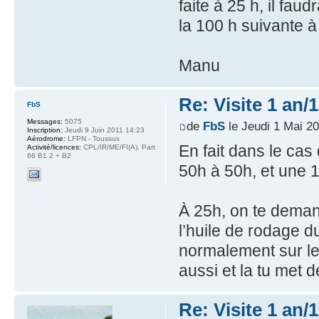
faite à 25 h, il fa
la 100 h suivante à 
Manu
Re: Visite 1 an/
FbS
Messages:
5075
de
FbS
le Jeudi 1 Mai 2
Inscription:
Jeudi 9 Juin 2011 14:23
Aérodrome:
LFPN - Toussus
En fait dans le cas
Activité/licences:
CPL/IR/ME/FI(A), Part
66 B1.2 + B2
50h à 50h, et une
À 25h, on te deman
l’huile de rodage d
normalement sur le
aussi et la tu met d
Re: Visite 1 an/