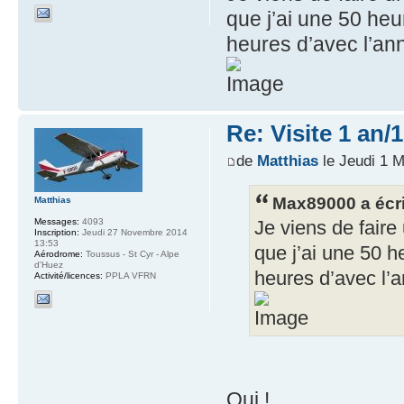
que j’ai une 50 heu
heures d’avec l’an
Re: Visite 1 an/
de
Matthias
le Jeudi 1 M
Max89000 a écri
Matthias
Messages:
4093
Je viens de faire
Inscription:
Jeudi 27 Novembre 2014
13:53
que j’ai une 50 h
Aérodrome:
Toussus - St Cyr - Alpe
d'Huez
heures d’avec l’
Activité/licences:
PPLA VFRN
Oui !