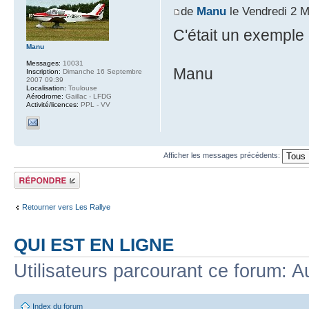
de
Manu
le Vendredi 2 M
C'était un exemple d
Manu
Messages:
10031
Manu
Inscription:
Dimanche 16 Septembre
2007 09:39
Localisation:
Toulouse
Aérodrome:
Gaillac - LFDG
Activité/licences:
PPL - VV
Afficher les messages précédents:
Répondre
Retourner vers Les Rallye
QUI EST EN LIGNE
Utilisateurs parcourant ce forum: Au
Index du forum