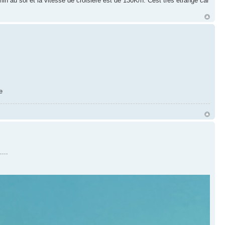
in au sol et la vitesse de croisiere est de 130K/h. Cést trés étrange car
e
...