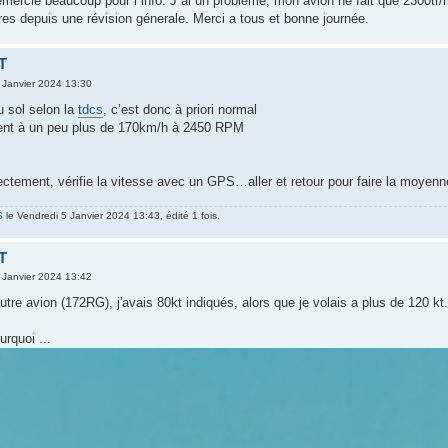
mercie beaucoup pour l´info. J´ai un probléme, mon avion ne fait que 2300tr/m
res depuis une révision génerale. Merci a tous et bonne journée.
T
 Janvier 2024 13:30
u sol selon la
tdcs
, c’est donc à priori normal
isent à un peu plus de 170km/h à 2450 RPM
rectement, vérifie la vitesse avec un GPS…aller et retour pour faire la moyenn
S
le Vendredi 5 Janvier 2024 13:43, édité 1 fois.
T
 Janvier 2024 13:42
autre avion (172RG), j'avais 80kt indiqués, alors que je volais a plus de 120 kt..
rquoi ...