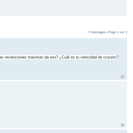
7 messages • Page
1
sur
1
s revoluciones máximas da eso? ¿Cuál es tu velocidad de crucero?