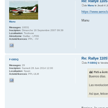
Re: Rallye 110S
de
Manu
le Jeudi 4 
https://www.aerocl
Manu
Manu
Messages:
10031
Inscription:
Dimanche 16 Septembre 2007 09:39
Localisation:
Toulouse
Aérodrome:
Gaillac - LFDG
Activité/licences:
PPL - VV
Re: Rallye 110S
F-GBSQ
de
F-GBSQ
le Vendre
Messages:
29
Inscription:
Samedi 28 Juin 2014 12:00
Localisation:
Spain
FbS a écrit
Activité/licences:
PPL-ULM
Buenos días.
Las revolucio
Así que, felic