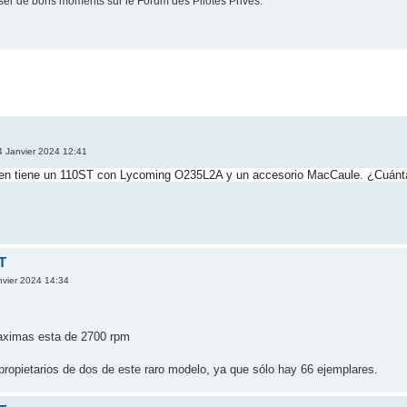
er de bons moments sur le Forum des Pilotes Privés.
4 Janvier 2024 12:41
ien tiene un 110ST con Lycoming O235L2A y un accesorio MacCaule. ¿Cuánta
T
nvier 2024 14:34
aximas esta de 2700 rpm
propietarios de dos de este raro modelo, ya que sólo hay 66 ejemplares.