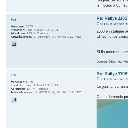
Bonjour. Je vous re
le moteur a 65 heu
Re: Rallye 110S
FbS
de
FbS
le Vendredi 5
Messages:
5075
Inscription:
Jeudi 9 Juin 2011 14:23
2300 en statique a
Aérodrome:
LFPN - Toussus
Et les nôtres cro
Activité/licences:
CPL/IR/ME/FI(A), Part 66 B1.2 + B2
Si ils montent cor
Dernière édition par
Fb
Re: Rallye 110S
FbS
de
FbS
le Vendredi 5
Messages:
5075
Inscription:
Jeudi 9 Juin 2011 14:23
Ce jour la, sur un 
Aérodrome:
LFPN - Toussus
Activité/licences:
CPL/IR/ME/FI(A), Part 66 B1.2 + B2
On se demande pou