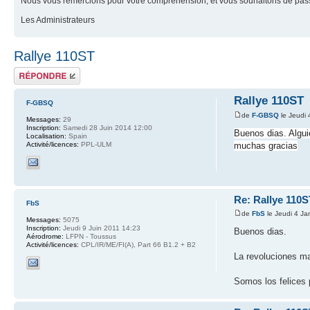
Nous vous remercions pour votre compréhension, et vous souhaitons de pass
Les Administrateurs
Rallye 110ST
Répondre
Rallye 110ST
F-GBSQ
de
F-GBSQ
le Jeudi 
Messages:
29
Inscription:
Samedi 28 Juin 2014 12:00
Buenos dias. Algu
Localisation:
Spain
Activité/licences:
PPL-ULM
muchas gracias
Re: Rallye 110S
FbS
de
FbS
le Jeudi 4 Ja
Messages:
5075
Inscription:
Jeudi 9 Juin 2011 14:23
Buenos dias.
Aérodrome:
LFPN - Toussus
Activité/licences:
CPL/IR/ME/FI(A), Part 66 B1.2 + B2
La revoluciones m
Somos los felices 