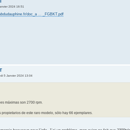
T
Janvier 2024 16:51
ubdudauphine.fr/doc_a ... _FGBKT.pdf
T
di 5 Janvier 2024 13:04
:
nes máximas son 2700 rpm.
es propietarios de este raro modelo, sólo hay 66 ejemplares.