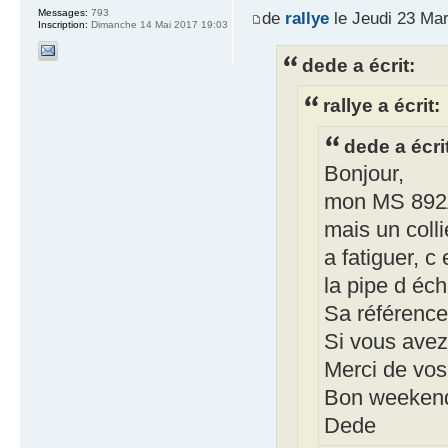
Messages:
793
de
rallye
le Jeudi 23 Ma
Inscription:
Dimanche 14 Mai 2017 19:03
dede a écrit:
rallye a écrit:
dede a écri
Bonjour,
mon MS 892A1
mais un col
a fatiguer, c 
la pipe d éc
Sa référenc
Si vous avez
Merci de vos
Bon weeken
Dede