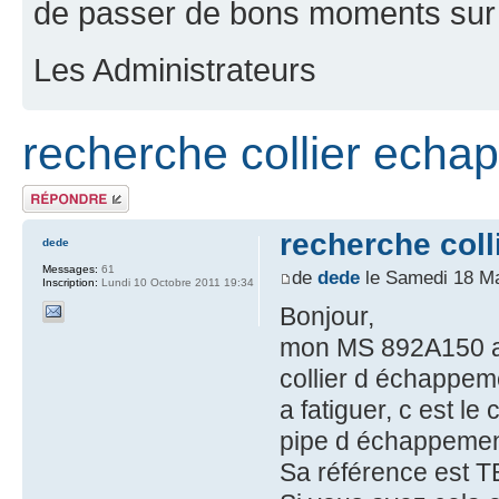
de passer de bons moments sur 
Les Administrateurs
recherche collier ech
Répondre
recherche col
dede
Messages:
61
de
dede
le Samedi 18 Ma
Inscription:
Lundi 10 Octobre 2011 19:34
Bonjour,
mon MS 892A150 a r
collier d échappe
a fatiguer, c est le 
pipe d échappement
Sa référence est 