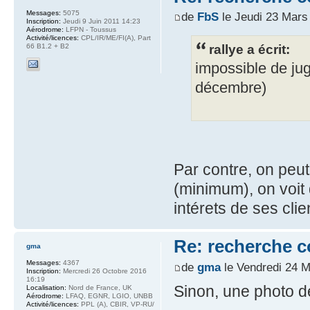
Messages:
5075
de
FbS
le Jeudi 23 Mars
Inscription:
Jeudi 9 Juin 2011 14:23
Aérodrome:
LFPN - Toussus
Activité/licences:
CPL/IR/ME/FI(A), Part
rallye a écrit:
66 B1.2 + B2
impossible de jug
décembre)
Par contre, on peut
(minimum), on voit
intérets de ses clien
Re: recherche 
gma
Messages:
4367
de
gma
le Vendredi 24 M
Inscription:
Mercredi 26 Octobre 2016
16:19
Sinon, une photo de
Localisation:
Nord de France, UK
Aérodrome:
LFAQ, EGNR, LGIO, UNBB
Activité/licences:
PPL (A), CBIR, VP-RU/