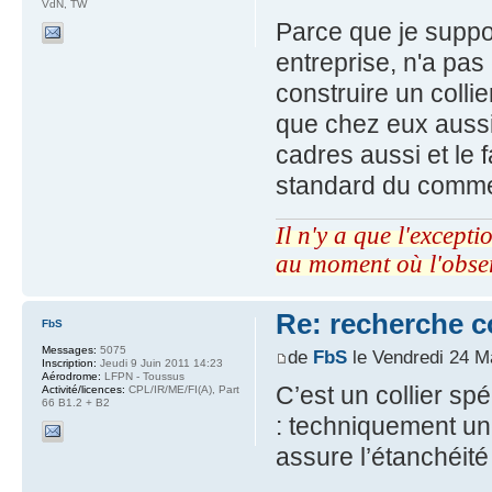
VdN, TW
Parce que je suppos
entreprise, n'a pa
construire un colli
que chez eux aussi,
cadres aussi et le 
standard du comme
Il n'y a que l'excepti
au moment où l'obse
Re: recherche 
FbS
Messages:
5075
de
FbS
le Vendredi 24 M
Inscription:
Jeudi 9 Juin 2011 14:23
Aérodrome:
LFPN - Toussus
C’est un collier sp
Activité/licences:
CPL/IR/ME/FI(A), Part
66 B1.2 + B2
: techniquement une
assure l’étanchéité 