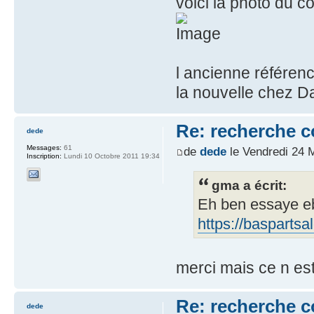
voici la photo du col
l ancienne référen
la nouvelle chez 
Re: recherche 
dede
Messages:
61
de
dede
le Vendredi 24 
Inscription:
Lundi 10 Octobre 2011 19:34
gma a écrit:
Eh ben essaye eba
https://baspartsa
merci mais ce n est
Re: recherche 
dede