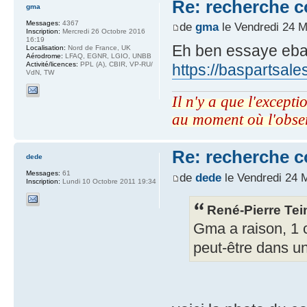
Re: recherche 
gma
Messages:
4367
de
gma
le Vendredi 24 M
Inscription:
Mercredi 26 Octobre 2016
16:19
Eh ben essaye ebay.
Localisation:
Nord de France, UK
Aérodrome:
LFAQ, EGNR, LGIO, UNBB
Activité/licences:
PPL (A), CBIR, VP-RU/
https://baspartsale
VdN, TW
Il n'y a que l'excepti
au moment où l'obse
Re: recherche 
dede
Messages:
61
de
dede
le Vendredi 24 
Inscription:
Lundi 10 Octobre 2011 19:34
René-Pierre Tein
Gma a raison, 1 
peut-être dans u