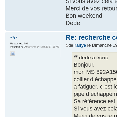
Si vous avez cela e
Merci de vos retour
Bon weekend
Dede
Re: recherche 
rallye
Messages:
793
de
rallye
le Dimanche 19
Inscription:
Dimanche 14 Mai 2017 19:03
dede a écrit:
Bonjour,
mon MS 892A150 a
collier d échap
a fatiguer, c est l
pipe d échappemen
Sa référence es
Si vous avez cela
Merci de vos reto