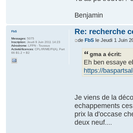
Benjamin
Re: recherche 
FbS
Messages:
5075
de
FbS
le Jeudi 1 Juin 2
Inscription:
Jeudi 9 Juin 2011 14:23
Aérodrome:
LFPN - Toussus
Activité/licences:
CPL/IR/ME/FI(A), Part
gma a écrit:
66 B1.2 + B2
Eh ben essaye eba
https://baspartsa
Je viens de la découv
echappements cessna
prix la d'occase ch
deux neuf....