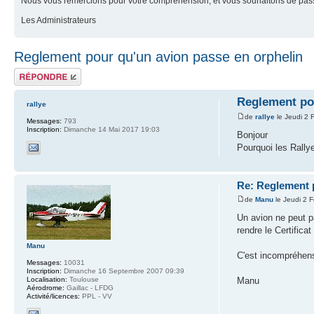
Nous vous remercions pour votre compréhension, et vous souhaitons de pass
Les Administrateurs
Reglement pour qu'un avion passe en orphelin
Répondre
Reglement pou
rallye
de
rallye
le Jeudi 2 
Messages:
793
Inscription:
Dimanche 14 Mai 2017 19:03
Bonjour
Pourquoi les Rallye
Re: Reglement 
de
Manu
le Jeudi 2 F
Un avion ne peut pa
rendre le Certificat
Manu
C'est incompréhensi
Messages:
10031
Inscription:
Dimanche 16 Septembre 2007 09:39
Manu
Localisation:
Toulouse
Aérodrome:
Gaillac - LFDG
Activité/licences:
PPL - VV