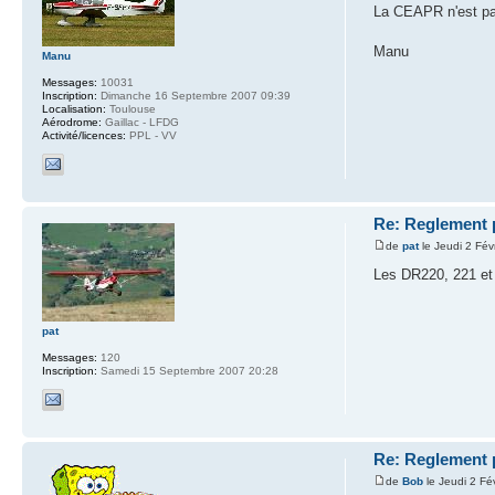
La CEAPR n'est pas
Manu
Manu
Messages:
10031
Inscription:
Dimanche 16 Septembre 2007 09:39
Localisation:
Toulouse
Aérodrome:
Gaillac - LFDG
Activité/licences:
PPL - VV
Re: Reglement 
de
pat
le Jeudi 2 Fév
Les DR220, 221 et 
pat
Messages:
120
Inscription:
Samedi 15 Septembre 2007 20:28
Re: Reglement 
de
Bob
le Jeudi 2 Fé