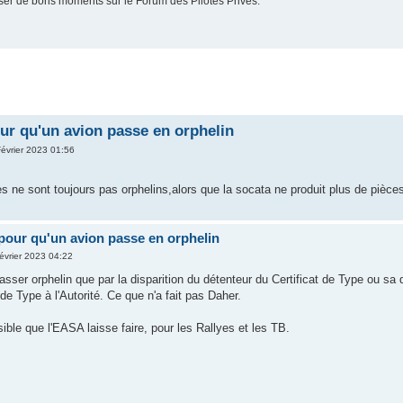
er de bons moments sur le Forum des Pilotes Privés.
r qu'un avion passe en orphelin
Février 2023 01:56
s ne sont toujours pas orphelins,alors que la socata ne produit plus de pièce
pour qu'un avion passe en orphelin
évrier 2023 04:22
sser orphelin que par la disparition du détenteur du Certificat de Type ou sa d
 de Type à l'Autorité. Ce que n'a fait pas Daher.
ble que l'EASA laisse faire, pour les Rallyes et les TB.