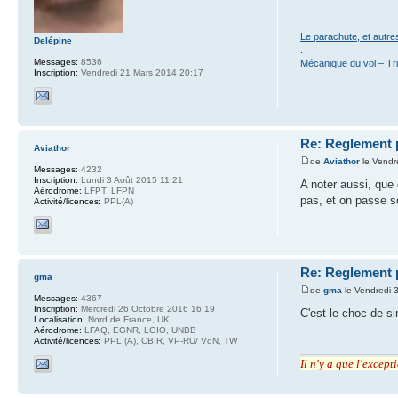
Le parachute, et autr
Delépine
.
Messages:
8536
Mécanique du vol – Tr
Inscription:
Vendredi 21 Mars 2014 20:17
Re: Reglement 
Aviathor
de
Aviathor
le Vendr
Messages:
4232
Inscription:
Lundi 3 Août 2015 11:21
A noter aussi, que
Aérodrome:
LFPT, LFPN
pas, et on passe so
Activité/licences:
PPL(A)
Re: Reglement 
gma
de
gma
le Vendredi 
Messages:
4367
Inscription:
Mercredi 26 Octobre 2016 16:19
C'est le choc de si
Localisation:
Nord de France, UK
Aérodrome:
LFAQ, EGNR, LGIO, UNBB
Activité/licences:
PPL (A), CBIR, VP-RU/ VdN, TW
Il n'y a que l'excep