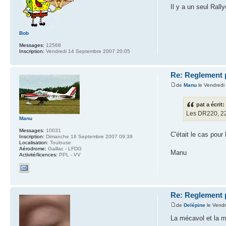
Il y a un seul Ral
Bob
Messages:
12568
Inscription:
Vendredi 14 Septembre 2007 20:05
Re: Reglement 
de
Manu
le Vendredi
pat a écrit:
Les DR220, 22
Manu
Messages:
10031
C'était le cas pou
Inscription:
Dimanche 16 Septembre 2007 09:39
Localisation:
Toulouse
Aérodrome:
Gaillac - LFDG
Manu
Activité/licences:
PPL - VV
Re: Reglement 
de
Delépine
le Vendr
La mécavol et la m