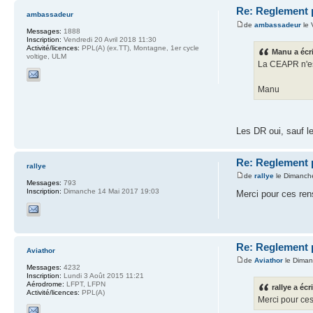
Re: Reglement 
ambassadeur
de
ambassadeur
le 
Messages:
1888
Inscription:
Vendredi 20 Avril 2018 11:30
Activité/licences:
PPL(A) (ex.TT), Montagne, 1er cycle
Manu a écri
voltige, ULM
La CEAPR n'est
Manu
Les DR oui, sauf 
Re: Reglement 
rallye
de
rallye
le Dimanche
Messages:
793
Inscription:
Dimanche 14 Mai 2017 19:03
Merci pour ces rens
Re: Reglement 
Aviathor
de
Aviathor
le Diman
Messages:
4232
Inscription:
Lundi 3 Août 2015 11:21
Aérodrome:
LFPT, LFPN
rallye a écri
Activité/licences:
PPL(A)
Merci pour ces