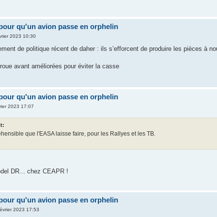
pour qu'un avion passe en orphelin
vrier 2023 10:30
ent de politique récent de daher : ils s’efforcent de produire les pièces à n
 roue avant améliorées pour éviter la casse
pour qu'un avion passe en orphelin
rier 2023 17:07
t:
hensible que l'EASA laisse faire, pour les Rallyes et les TB.
Jodel DR... chez CEAPR !
pour qu'un avion passe en orphelin
évrier 2023 17:53