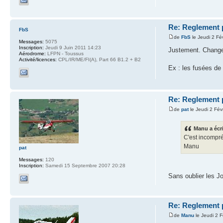
Re: Reglement 
FbS
de
FbS
le Jeudi 2 Fé
Messages:
5075
Inscription:
Jeudi 9 Juin 2011 14:23
Justement. Changem
Aérodrome:
LFPN - Toussus
Activité/licences:
CPL/IR/ME/FI(A), Part 66 B1.2 + B2
Ex : les fusées de
Re: Reglement 
de
pat
le Jeudi 2 Fév
Manu a écri
C'est incompré
Manu
pat
Messages:
120
Inscription:
Samedi 15 Septembre 2007 20:28
Sans oublier les 
Re: Reglement 
de
Manu
le Jeudi 2 F