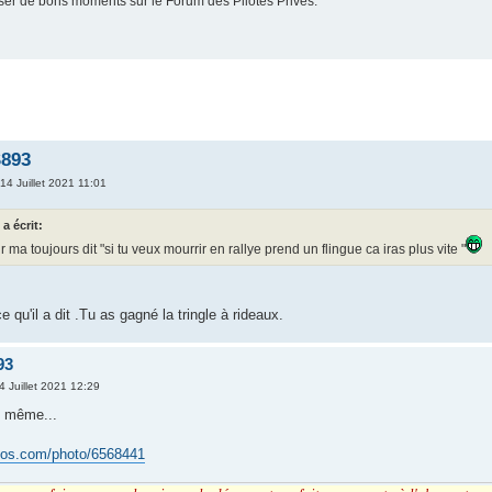
er de bons moments sur le Forum des Pilotes Privés.
S893
14 Juillet 2021 11:01
a écrit:
 ma toujours dit "si tu veux mourrir en rallye prend un flingue ca iras plus vite "
 qu'il a dit .Tu as gagné la tringle à rideaux.
93
4 Juillet 2021 12:29
d même...
otos.com/photo/6568441