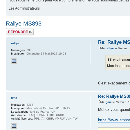
Nous vous remercions pour votre compréhension, et vous souhaitons de pass
Les Administrateurs
Rallye MS893
Répondre
Re: Rallye M
rallye
de
rallye
le Mercredi 
Messages:
793
Inscription:
Dimanche 14 Mai 2017 19:03
engineman 
Mon instructeur
C'est exactement ce
Re: Rallye MS8
gma
de
gma
le Mercredi 1
Messages:
4367
Inscription:
Mercredi 26 Octobre 2016 16:19
Méfiez-vous quan
Localisation:
Nord de France, UK
Aérodrome:
LFAQ, EGNR, LGIO, UNBB
Activité/licences:
PPL (A), CBIR, VP-RU/ VdN, TW
https://www.jetph