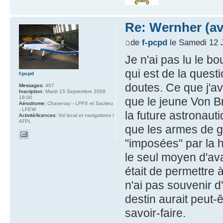
Re: Wernher (av
de
f-pcpd
le Samedi 12 
Je n'ai pas lu le b
qui est de la quest
f-pcpd
doutes. Ce que j'av
Messages:
407
Inscription:
Mardi 15 Septembre 2009
18:00
que le jeune Von Br
Aérodrome:
Chavenay - LFPX et Saulieu
- LFEW
la future astronaut
Activité/licences:
Vol local et navigations /
ATPL
que les armes de gu
"imposées" par la hié
le seul moyen d'ava
était de permettre 
n'ai pas souvenir d'
destin aurait peut-ê
savoir-faire.