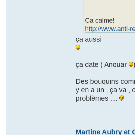
Ca calme!
http://www.anti-r
ça aussi
ça date ( Anouar
Des bouquins comme
y en a un , ça va , 
problèmes ....
Martine Aubry et O