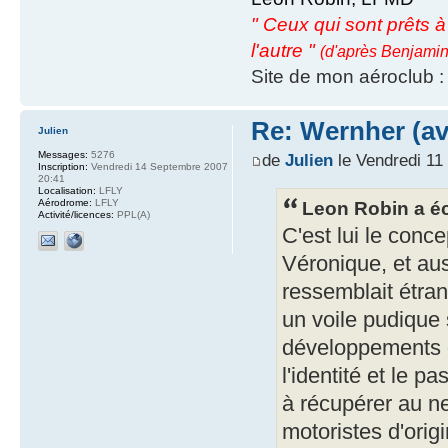
" Ceux qui sont prêts à s
l'autre "
(d'après Benjamin
Site de mon aéroclub 
Re: Wernher (av
Julien
Messages:
5276
de
Julien
le Vendredi 11
Inscription:
Vendredi 14 Septembre 2007
20:41
Localisation:
LFLY
Leon Robin a éc
Aérodrome:
LFLY
Activité/licences:
PPL(A)
C'est lui le conc
Véronique, et aus
ressemblait étran
un voile pudique 
développements d
l'identité et le p
à récupérer au ne
motoristes d'orig