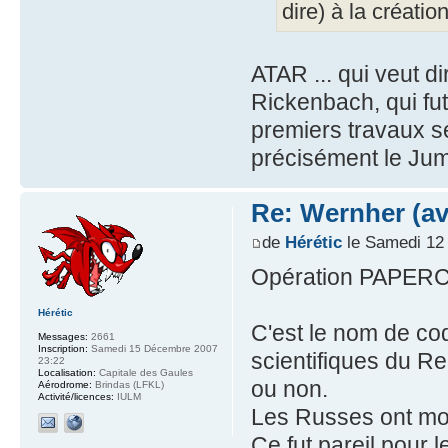
dire) à la créati
ATAR ... qui veut d
Rickenbach, qui fut
premiers travaux s
précisément le Jumo
Re: Wernher (av
de
Hérétic
le Samedi 12 
Opération PAPERC
Hérétic
C'est le nom de co
Messages:
2661
Inscription:
Samedi 15 Décembre 2007
scientifiques du Re
23:22
Localisation:
Capitale des Gaules
ou non.
Aérodrome:
Brindas (LFKL)
Activité/licences:
IULM
Les Russes ont mon
Ce fut pareil pour 