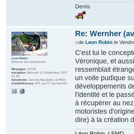
Denis
Re: Wernher (av
de
Leon Robin
le Vendre
C'est lui le concep
Leon Robin
Véronique, et aussi
Défense des plateformes
ressemblait étrange
Messages:
15196
Inscription:
Mercredi 12 Septembre 2007
un voile pudique s
22:59
Aérodrome:
Cannes-Mandelieu (LFMD)
Activité/licences:
PPL (ex-TT transformé)
développements de 
l'identité et le pas
à récupérer au nez 
motoristes d'origin
dire) à la création
Léon Robin, LFMD