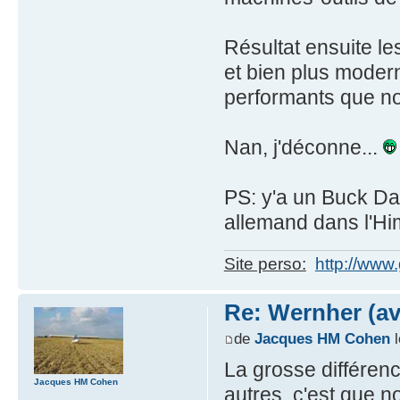
Résultat ensuite le
et bien plus modern
performants que no
Nan, j'déconne...
PS: y'a un Buck Da
allemand dans l'H
Site perso:
http://www
Re: Wernher (av
de
Jacques HM Cohen
l
La grosse différenc
Jacques HM Cohen
autres, c'est que n