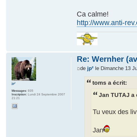
Ca calme!
http://www.anti-rev
Re: Wernher (av
de
jp²
le Dimanche 13 Ju
toms a écrit:
jp²
Messages:
935
Jan TUTAJ a é
Inscription:
Lundi 24 Septembre 2007
21:21
Tu veux des li
Jan