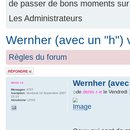
de passer de bons moments sur 
Les Administrateurs
Wernher (avec un "h")
Règles du forum
Répondre
Wernher (avec
denis r-e
Messages:
4757
de
denis r-e
le Vendredi 
Inscription:
Vendredi 14 Septembre 2007
22:13
Aérodrome:
LFGS