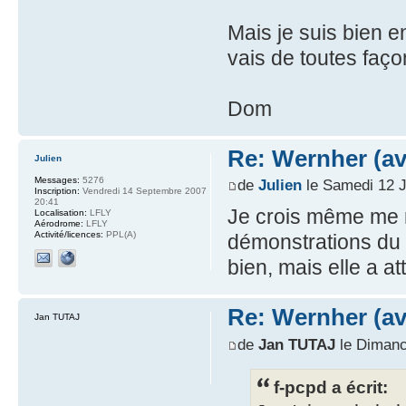
Mais je suis bien e
vais de toutes faç
Dom
Re: Wernher (av
Julien
Messages:
5276
de
Julien
le Samedi 12 J
Inscription:
Vendredi 14 Septembre 2007
20:41
Je crois même me r
Localisation:
LFLY
Aérodrome:
LFLY
Activité/licences:
PPL(A)
démonstrations du V2
bien, mais elle a at
Re: Wernher (av
Jan TUTAJ
de
Jan TUTAJ
le Dimanc
f-pcpd a écrit: