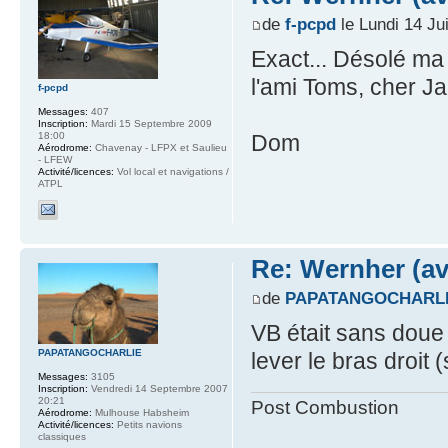
de
f-pcpd
le Lundi 14 Ju
Exact... Désolé ma 
l'ami Toms, cher Ja
f-pcpd
Messages:
407
Inscription:
Mardi 15 Septembre 2009
18:00
Dom
Aérodrome:
Chavenay - LFPX et Saulieu
- LFEW
Activité/licences:
Vol local et navigations /
ATPL
Re: Wernher (av
de
PAPATANGOCHARL
VB était sans doue 
PAPATANGOCHARLIE
lever le bras droit 
Messages:
3105
Inscription:
Vendredi 14 Septembre 2007
20:21
Post Combustion
Aérodrome:
Mulhouse Habsheim
Activité/licences:
Petits navions
classiques