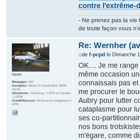
contre l'extrême-d
- Ne prenez pas la vie 
de toute façon vous n'e
Re: Wernher (av
de
f-pcpd
le Dimanche 1
OK.... Je me range 
même occasion une
f-pcpd
connaissais pas et 
Messages:
407
Inscription:
Mardi 15 Septembre 2009
18:00
me procurer le bou
Aérodrome:
Chavenay - LFPX et Saulieu
- LFEW
Aubry pour lutter co
Activité/licences:
Vol local et navigations /
ATPL
cataplasme pour lui
ses co-partitionnai
nos bons trotskiste
m'égare, comme dis