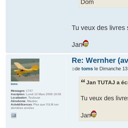
Dom
Tu veux des livres
Jan
Re: Wernher (av
de
toms
le Dimanche 13 
Jan TUTAJ a écr
toms
Messages:
1747
Inscription:
Lundi 10 Mars 2008 19:06
Tu veux des livr
Localisation:
Toulouse
Aérodrome:
Maubec
Activité/licences:
Plus que l'ULM ces
dernières années
Jan