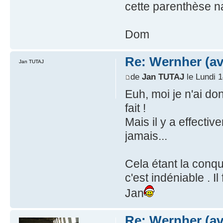
cette parenthèse 
Dom
Re: Wernher (av
Jan TUTAJ
de
Jan TUTAJ
le Lundi 1
Euh, moi je n'ai d
fait !
Mais il y a effecti
jamais...
Cela étant la conq
c'est indéniable . I
Jan
Re: Wernher (av