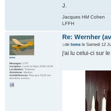
J.
Jacques HM Cohen
LFFH
Re: Wernher (av
de
toms
le Samedi 12 Ju
j'ai lu celui-ci sur 
toms
Messages:
1747
Inscription:
Lundi 10 Mars 2008 19:06
Localisation:
Toulouse
Aérodrome:
Maubec
Activité/licences:
Plus que l'ULM ces
dernières années