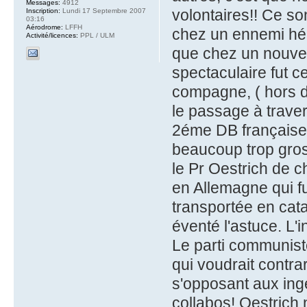
Messages:
4912
volontaires!! Ce son
Inscription:
Lundi 17 Septembre 2007
03:16
Aérodrome:
LFFH
chez un ennemi hér
Activité/licences:
PPL / ULM
que chez un nouvel 
spectaculaire fut c
compagne, ( hors de 
le passage à trave
2éme DB française 
beaucoup trop gros 
le Pr Oestrich de 
en Allemagne qui fu
transportée en cat
éventé l'astuce. L'
Le parti communiste
qui voudrait contrar
s'opposant aux ing
collabos! Oestrich 