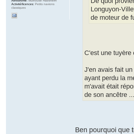
De quoi provien
Aérodrome:
Mulhouse Habsheim
Activité/licences:
Petits navions
Longuyon-Villet
classiques
de moteur de f
C'est une tuyère 
J'en avais fait u
ayant perdu la mém
m'avait était rép
de son ancêtre ...
Ben pourquoi que t