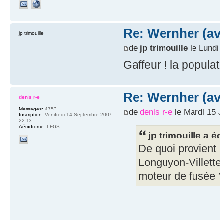
Re: Wernher (av
jp trimouille
de
jp trimouille
le Lundi
Gaffeur ! la populat
Re: Wernher (av
denis r-e
Messages:
4757
de
denis r-e
le Mardi 15 
Inscription:
Vendredi 14 Septembre 2007
22:13
Aérodrome:
LFGS
jp trimouille a éc
De quoi provient 
Longuyon-Villette
moteur de fusée 