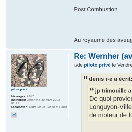
Post Combustion
Au royaume des aveugl
Re: Wernher (av
de
pilote privé
le Vendre
denis r-e a écrit
jp trimouille a
pilote privé
Messages:
2467
De quoi provien
Inscription:
Dimanche 30 Mars 2008
01:23
Longuyon-Villet
Localisation:
Entre Moule, Merlu et Poulp
de moteur de f