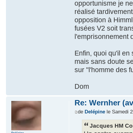
opportunisme je ne su
réalisé tardivement 
opposition à Himm
fusées V2 soit tran
l'emprisonnement qu
Enfin, quoi qu'il e
mais sans doute sera
sur "l'homme des fu
Dom
Re: Wernher (av
de
Delépine
le Samedi 2
Jacques HM Coh
Delépine