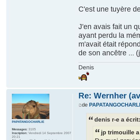
C'est une tuyère de
J'en avais fait un 
ayant perdu la mémoi
m'avait était répon
de son ancêtre ... (
Denis
Re: Wernher (av
de
PAPATANGOCHARL
denis r-e a écrit
PAPATANGOCHARLIE
Messages:
3105
jp trimouille a
Inscription:
Vendredi 14 Septembre 2007
20:21