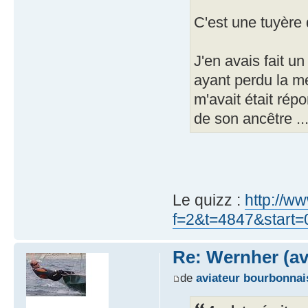
C'est une tuyère 
J'en avais fait u
ayant perdu la mém
m'avait était rép
de son ancêtre ...
Le quizz :
http://ww
f=2&t=4847&start=
Re: Wernher (av
de
aviateur bourbonnai