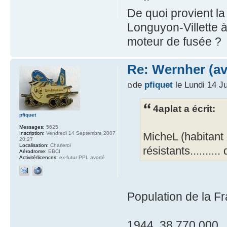
De quoi provient la
Longuyon-Villette à
moteur de fusée ?
Re: Wernher (av
de
pfiquet
le Lundi 14 J
4aplat a écrit:
pfiquet
Messages:
5625
Inscription:
Vendredi 14 Septembre 2007
MicheL (habitant
20:27
Localisation:
Charleroi
résistants.........
Aérodrome:
EBCI
Activité/licences:
ex-futur PPL avorté
Population de la Fra
1944 38 770 000