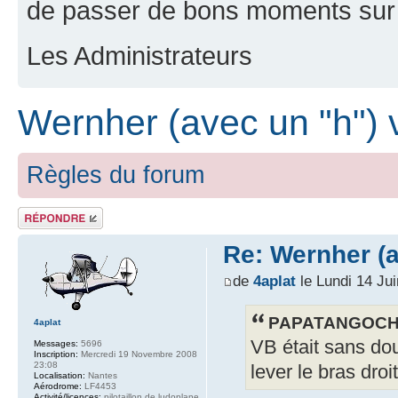
de passer de bons moments sur 
Les Administrateurs
Wernher (avec un "h")
Règles du forum
Répondre
Re: Wernher (
de
4aplat
le Lundi 14 Ju
PAPATANGOCHAR
4aplat
VB était sans dou
Messages:
5696
Inscription:
Mercredi 19 Novembre 2008
23:08
lever le bras droi
Localisation:
Nantes
Aérodrome:
LF4453
Activité/licences:
pilotaillon de ludoplane