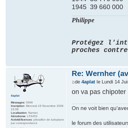
1945 39 660 000
Philippe
Protégez l'int
proches contr
Re: Wernher (av
de
4aplat
le Lundi 14 Ju
on va pas chipoter 
4aplat
Messages:
5696
Inscription:
Mercredi 19 Novembre 2008
On ne voit bien qu'avec
23:08
Localisation:
Nantes
Aérodrome:
LF4453
Activité/licences:
pilotaillon de ludoplane
le forum des utilisateur
par correspondance