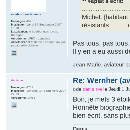
4aplat a écrit:
...........................
aviateur bourbonnais
MicheL (habitant
Messages:
4596
résistants.........
Inscription:
Lundi 17 Septembre 2007
16:18
Localisation:
le bourbonnais, Lyon,
Bretagne
Aérodrome:
LFHX - Lapalisse
Pas tous, pas tous.
Activité/licences:
Rentier, abonne au gaz,
papa multirecidiviste
Il y en a eu aussi d
Jean-Marie, aviateur 
Re: Wernher (av
denis r-e
Messages:
4757
de
denis r-e
le Jeudi 1 Ju
Inscription:
Vendredi 14 Septembre 2007
22:13
Bon, je mets 3 étoil
Aérodrome:
LFGS
Honnête biographie
bien écrit, sans plu
Denis