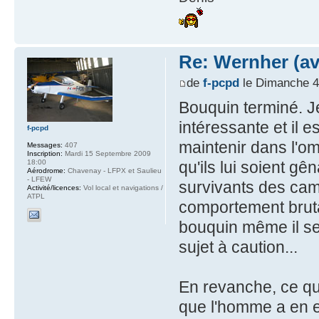
Re: Wernher (av
de
f-pcpd
le Dimanche 4 
Bouquin terminé. Je
intéressante et il e
f-pcpd
maintenir dans l'o
Messages:
407
Inscription:
Mardi 15 Septembre 2009
18:00
qu'ils lui soient g
Aérodrome:
Chavenay - LFPX et Saulieu
- LFEW
survivants des cam
Activité/licences:
Vol local et navigations /
ATPL
comportement brutal
bouquin même il se
sujet à caution...
En revanche, ce que
que l'homme a en ef