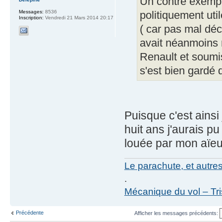
Un contre exempl
Messages:
8536
politiquement uti
Inscription:
Vendredi 21 Mars 2014 20:17
( car pas mal déca
avait néanmoins r
Renault et soumis
s'est bien gardé 
Puisque c'est ains
huit ans j'aurais p
louée par mon aïeu
Le parachute, et autre
.
Mécanique du vol – Tr
Précédente
Afficher les messages précédents: