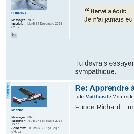
Hervé a écrit:
Richard78
Je n'ai jamais eu 
Messages:
2837
Inscription:
Mardi 24 Décembre 2013
02:09
Tu devrais essayer 
sympathique.
Re: Apprendre à 
de
Matthias
le Mercredi
Fonce Richard... ma
Matthias
Messages:
4093
Inscription:
Jeudi 27 Novembre 2014
13:53
Aérodrome:
Toussus - St Cyr - Alpe
d'Huez