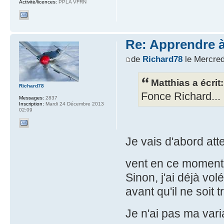
Activité/licences:
PPLA VFRN
Re: Apprendre à 
de
Richard78
le Mercred
Matthias a écrit:
Richard78
Fonce Richard... 
Messages:
2837
Inscription:
Mardi 24 Décembre 2013
02:09
Je vais d'abord atte
vent en ce momen
Sinon, j'ai déjà vo
avant qu'il ne soit 
Je n'ai pas ma var