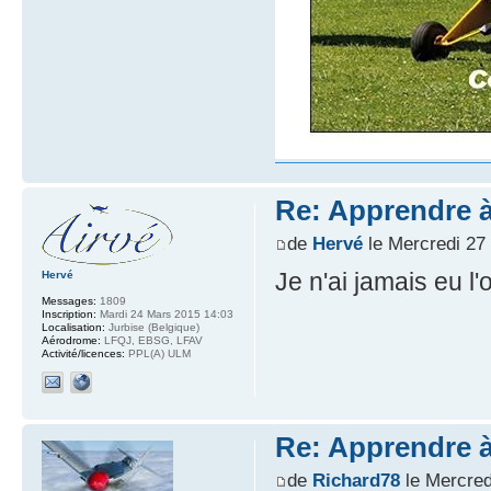
Re: Apprendre à 
de
Hervé
le Mercredi 27
Je n'ai jamais eu l'
Hervé
Messages:
1809
Inscription:
Mardi 24 Mars 2015 14:03
Localisation:
Jurbise (Belgique)
Aérodrome:
LFQJ, EBSG, LFAV
Activité/licences:
PPL(A) ULM
Re: Apprendre à 
de
Richard78
le Mercred