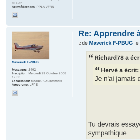
d'Huez
Activité/licences:
PPLA VFRN
Re: Apprendre à 
de
Maverick F-PBUG
le
Richard78 a écri
Maverick F-PBUG
Hervé a écrit:
Messages:
2462
Inscription:
Mercredi 29 Octobre 2008
Je n'ai jamais 
19:33
Localisation:
Meaux / Coulommiers
Aérodrome:
LFPE
Tu devrais essaye
sympathique.