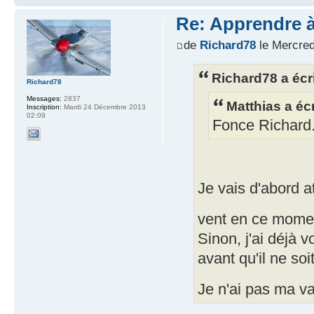
Re: Apprendre à 
de
Richard78
le Mercred
Richard78 a écri
Richard78
Messages:
2837
Matthias a écr
Inscription:
Mardi 24 Décembre 2013
02:09
Fonce Richard..
Je vais d'abord at
vent en ce mom
Sinon, j'ai déjà 
avant qu'il ne soi
Je n'ai pas ma v