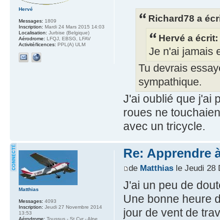
Hervé
Richard78 a écri
Messages:
1809
Inscription:
Mardi 24 Mars 2015 14:03
Localisation:
Jurbise (Belgique)
Hervé a écrit:
Aérodrome:
LFQJ, EBSG, LFAV
Activité/licences:
PPL(A) ULM
Je n'ai jamais 
Tu devrais essaye
sympathique.
J'ai oublié que j'a
roues ne touchaient
avec un tricycle.
Re: Apprendre à 
de
Matthias
le Jeudi 28
J'ai un peu de doute
Matthias
Une bonne heure de
Messages:
4093
Inscription:
Jeudi 27 Novembre 2014
jour de vent de trav
13:53
Aérodrome:
Toussus - St Cyr - Alpe