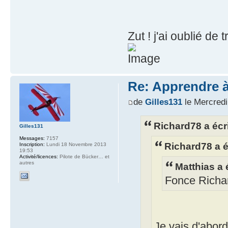
Zut ! j'ai oublié de
Re: Apprendre à 
de
Gilles131
le Mercred
Richard78 a écri
Gilles131
Messages:
7157
Richard78 a é
Inscription:
Lundi 18 Novembre 2013
19:53
Activité/licences:
Pilote de Bücker… et
autres
Matthias a é
Fonce Richard
Je vais d'abord 