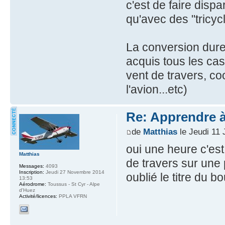
c'est de faire dispa
qu'avec des "tricyc
La conversion dure
acquis tous les cas
vent de travers, c
l'avion...etc)
Re: Apprendre à 
de
Matthias
le Jeudi 11 
oui une heure c'est
Matthias
de travers sur une 
Messages:
4093
Inscription:
Jeudi 27 Novembre 2014
oublié le titre du b
13:53
Aérodrome:
Toussus - St Cyr - Alpe
d'Huez
Activité/licences:
PPLA VFRN