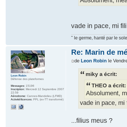
Absolument, me
vade in pace, mi fili 
" le germe, hanté par le sole
Re: Marin de mét
de
Leon Robin
le Vendre
miky a écrit:
Leon Robin
Défense des plateformes
THEO a écrit:
Messages:
15196
Inscription:
Mercredi 12 Septembre 2007
Absolument, 
22:59
Aérodrome:
Cannes-Mandelieu (LFMD)
Activité/licences:
PPL (ex-TT transformé)
vade in pace, mi fil
...filius meus ?