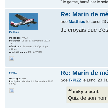
" le germe, hanté par le sole
Re: Marin de mét
de
Matthias
le Lundi 23 
Je croyais que c'éta
Matthias
Messages:
4093
Inscription:
Jeudi 27 Novembre 2014
13:53
Aérodrome:
Toussus - St Cyr - Alpe
d'Huez
Activité/licences:
PPLA VFRN
Re: Marin de mét
F-PIZZ
Messages:
108
de
F-PIZZ
le Lundi 23 Ja
Inscription:
Vendredi 1 Septembre 2017
22:36
miky a écrit:
Quiz de son nom 