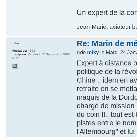
Un expert de la co
Jean-Marie, aviateur 
Re: Marin de mét
miky
Messages:
4368
de
miky
le Mardi 24 Jan
Inscription:
Vendredi 12 Septembre 2008
19:27
Expert à distance ou
politique de la rév
Chine .. idem en av
retraite en se mett
maquis de la Dordo
chargé de mission 
du coin !!.. tout es
pistes entre le no
l'Altembourg" et lu