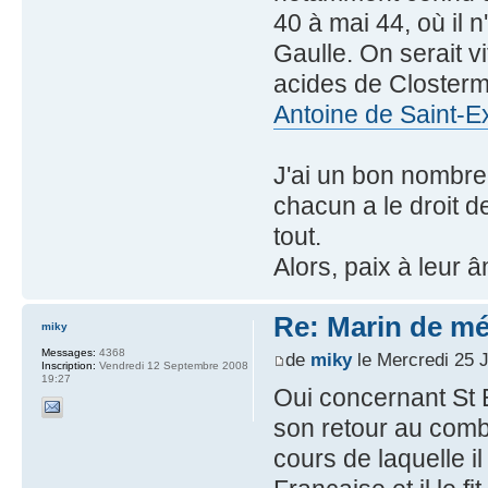
40 à mai 44, où il 
Gaulle. On serait 
acides de Closterm
Antoine de Saint-E
J'ai un bon nombre
chacun a le droit de
tout.
Alors, paix à leur â
Re: Marin de mét
miky
Messages:
4368
de
miky
le Mercredi 25 
Inscription:
Vendredi 12 Septembre 2008
19:27
Oui concernant St 
son retour au comb
cours de laquelle il