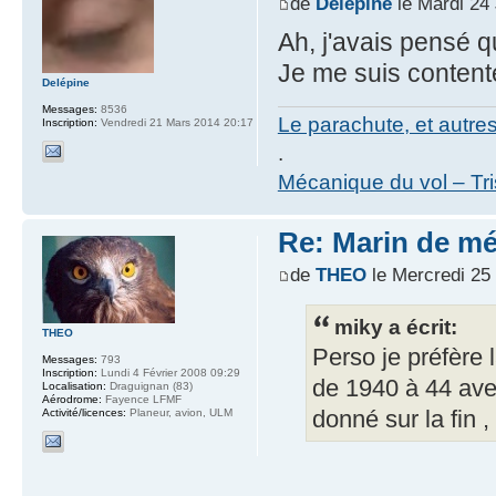
de
Delépine
le Mardi 24 
Ah, j'avais pensé qu
Je me suis content
Delépine
Messages:
8536
Le parachute, et autre
Inscription:
Vendredi 21 Mars 2014 20:17
.
Mécanique du vol – Tr
Re: Marin de mét
de
THEO
le Mercredi 25
miky a écrit:
THEO
Perso je préfère 
Messages:
793
Inscription:
Lundi 4 Février 2008 09:29
de 1940 à 44 avec
Localisation:
Draguignan (83)
Aérodrome:
Fayence LFMF
Activité/licences:
Planeur, avion, ULM
donné sur la fin ,