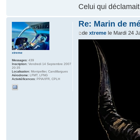
Celui qui déclamait 
Re: Marin de mét
de
xtreme
le Mardi 24 J
xtreme
Messages:
439
Inscription:
Vendredi 14 Septembre 2007
20:35
Localisation:
Montpellier, Candillargues
Aérodrome:
LFMT, LFNG
Activité/licences:
PPlA/IFR, CPLH