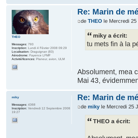
Re: Marin de mét
de
THEO
le Mercredi 25
miky a écrit:
THEO
tu mets fin à la 
Messages:
793
Inscription:
Lundi 4 Février 2008 09:29
Localisation:
Draguignan (83)
Aérodrome:
Fayence LFMF
Activité/licences:
Planeur, avion, ULM
Absolument, mea c
Mai 43, évidemment.
Re: Marin de mét
miky
Messages:
4368
de
miky
le Mercredi 25 
Inscription:
Vendredi 12 Septembre 2008
19:27
THEO a écrit: