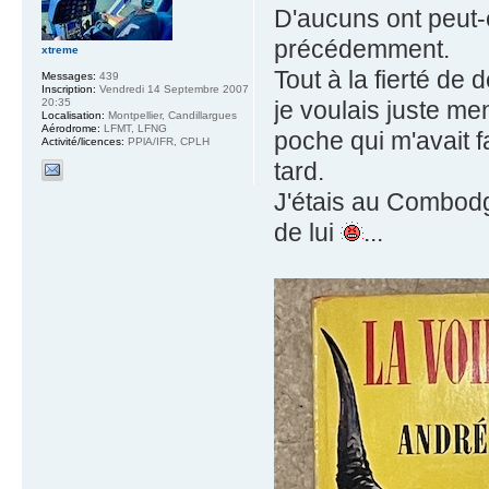
D'aucuns ont peut-
précédemment.
xtreme
Tout à la fierté de 
Messages:
439
Inscription:
Vendredi 14 Septembre 2007
20:35
je voulais juste me
Localisation:
Montpellier, Candillargues
Aérodrome:
LFMT, LFNG
poche qui m'avait f
Activité/licences:
PPlA/IFR, CPLH
tard.
J'étais au Combodg
de lui
...