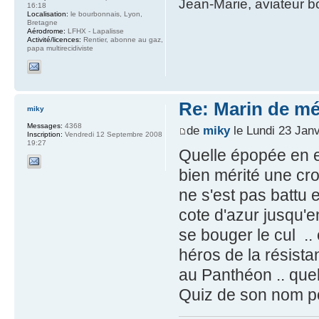
Jean-Marie, aviateur 
16:18
Localisation:
le bourbonnais, Lyon,
Bretagne
Aérodrome:
LFHX - Lapalisse
Activité/licences:
Rentier, abonne au gaz,
papa multirecidiviste
Re: Marin de mét
miky
Messages:
4368
de
miky
le Lundi 23 Janv
Inscription:
Vendredi 12 Septembre 2008
19:27
Quelle épopée en ef
bien mérité une croi
ne s'est pas battu e
cote d'azur jusqu'e
se bouger le cul .. 
héros de la résist
au Panthéon .. quell
Quiz de son nom po