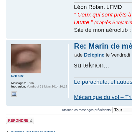
Léon Robin, LFMD
" Ceux qui sont prêts à s
l'autre "
(d'après Benjamin
Site de mon aéroclub 
Re: Marin de mét
de
Delépine
le Vendredi 
su teknon...
Delépine
Le parachute, et autre
Messages:
8536
Inscription:
Vendredi 21 Mars 2014 20:17
.
Mécanique du vol – Tr
Afficher les messages précédents:
Répondre
Retourner vers Bonnes lectures