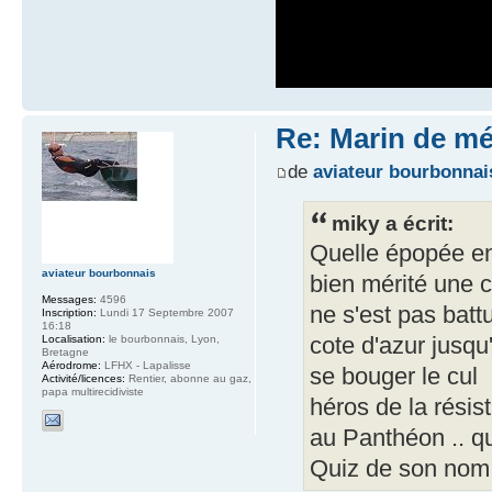
Re: Marin de mét
de
aviateur bourbonnai
miky a écrit:
Quelle épopée en 
aviateur bourbonnais
bien mérité une cr
Messages:
4596
ne s'est pas battu
Inscription:
Lundi 17 Septembre 2007
16:18
cote d'azur jusqu
Localisation:
le bourbonnais, Lyon,
Bretagne
Aérodrome:
LFHX - Lapalisse
se bouger le cul 
Activité/licences:
Rentier, abonne au gaz,
papa multirecidiviste
héros de la rési
au Panthéon .. qu
Quiz de son nom 