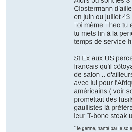
Alors où sont les 3 
Clostermann d'aill
en juin ou juillet 43 
Toi même Theo tu 
tu mets fin à la pé
temps de service h
St Ex aux US percev
français qu'il côtoy
de salon .. d'aille
avec lui pour l'Af
américains ( voir s
promettait des fusil
gaullistes là préfé
leur T-bone steak u
" le germe, hanté par le sole