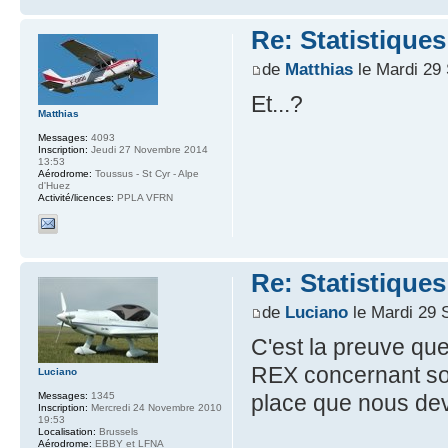
Re: Statistiques
de
Matthias
le Mardi 29
Et...?
Matthias
Messages:
4093
Inscription:
Jeudi 27 Novembre 2014
13:53
Aérodrome:
Toussus - St Cyr - Alpe
d'Huez
Activité/licences:
PPLA VFRN
Re: Statistiques
de
Luciano
le Mardi 29 
C'est la preuve que 
REX concernant so
Luciano
Messages:
1345
place que nous dev
Inscription:
Mercredi 24 Novembre 2010
19:53
Localisation:
Brussels
Aérodrome:
EBBY et LFNA