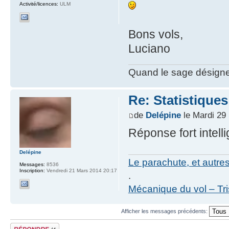
Activité/licences:
ULM
Bons vols,
Luciano
Quand le sage désigne la
Re: Statistiques
de
Delépine
le Mardi 29
Réponse fort intelli
Delépine
Le parachute, et autre
Messages:
8536
Inscription:
Vendredi 21 Mars 2014 20:17
.
Mécanique du vol – Tr
Afficher les messages précédents:
Répondre