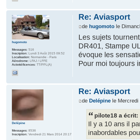
Re: Aviasport
de
hugomoto
le Dimanc
Les sujets tournent
hugomoto
DR401, Stampe ULM
Messages:
516
évoque les sensatio
Inscription:
Lundi 3 Août 2015 09:52
Localisation:
Normandie - Paris
Aérodrome:
LFAJ / LFFE
Pour moi toujours i
Activité/licences:
TT/PPL(A)
Re: Aviasport
de
Delépine
le Mercredi
pilote18 a écrit:
Il y a 10 ans il 
Delépine
Messages:
8536
inabordables pour
Inscription:
Vendredi 21 Mars 2014 20:17