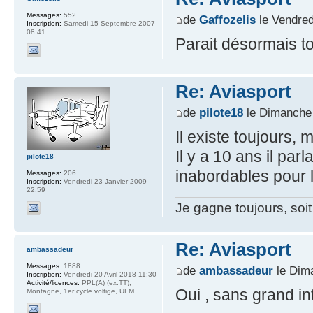
Messages:
552
de
Gaffozelis
le Vendred
Inscription:
Samedi 15 Septembre 2007
08:41
Parait désormais tou
Re: Aviasport
de
pilote18
le Dimanche 
Il existe toujours, 
Il y a 10 ans il pa
pilote18
inabordables pour l
Messages:
206
Inscription:
Vendredi 23 Janvier 2009
22:59
Je gagne toujours, soit
Re: Aviasport
ambassadeur
Messages:
1888
de
ambassadeur
le Dim
Inscription:
Vendredi 20 Avril 2018 11:30
Activité/licences:
PPL(A) (ex.TT),
Oui , sans grand int
Montagne, 1er cycle voltige, ULM