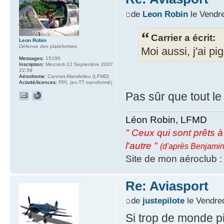
de
Leon Robin
le Vendre
Carrier a écrit:
Leon Robin
Défense des plateformes
Moi aussi, j'ai pi
Messages:
15196
Inscription:
Mercredi 12 Septembre 2007
22:59
Aérodrome:
Cannes-Mandelieu (LFMD)
Activité/licences:
PPL (ex-TT transformé)
Pas sûr que tout l
Léon Robin, LFMD
" Ceux qui sont prêts à s
l'autre "
(d'après Benjamin
Site de mon aéroclub 
Re: Aviasport
de
justepilote
le Vendre
Si trop de monde p