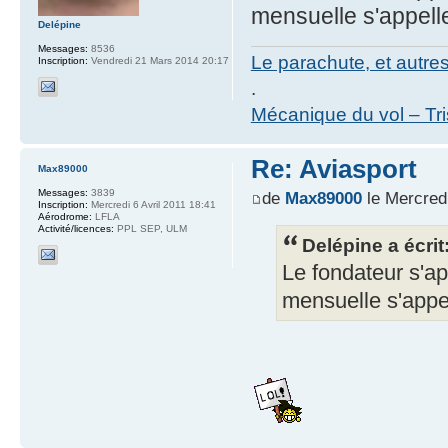
mensuelle s'appelle
Delépine
Messages:
8536
Le parachute, et autre
Inscription:
Vendredi 21 Mars 2014 20:17
.
Mécanique du vol – Tr
Re: Aviasport
Max89000
Messages:
3839
de
Max89000
le Mercred
Inscription:
Mercredi 6 Avril 2011 18:41
Aérodrome:
LFLA
Activité/licences:
PPL SEP, ULM
Delépine a écrit
Le fondateur s'app
mensuelle s'appel