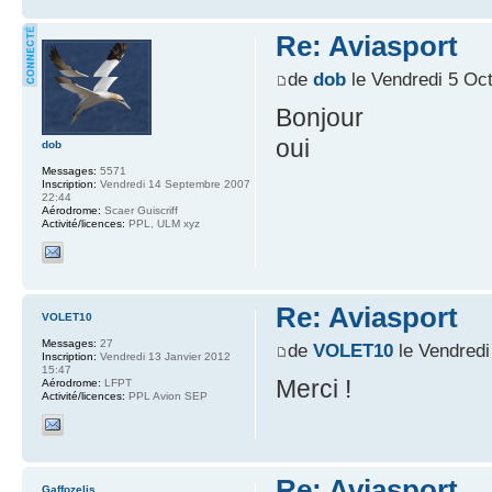
Re: Aviasport
de
dob
le Vendredi 5 Oc
Bonjour
oui
dob
Messages:
5571
Inscription:
Vendredi 14 Septembre 2007
22:44
Aérodrome:
Scaer Guiscriff
Activité/licences:
PPL, ULM xyz
Re: Aviasport
VOLET10
Messages:
27
de
VOLET10
le Vendredi
Inscription:
Vendredi 13 Janvier 2012
15:47
Merci !
Aérodrome:
LFPT
Activité/licences:
PPL Avion SEP
Re: Aviasport
Gaffozelis