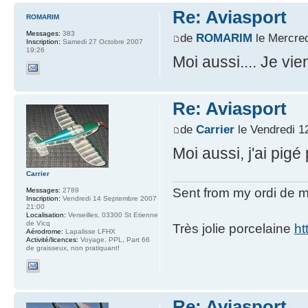
Re: Aviasport
ROMARIM
Messages:
383
de
ROMARIM
le Mercred
Inscription:
Samedi 27 Octobre 2007
19:26
Moi aussi.... Je vie
Re: Aviasport
de
Carrier
le Vendredi 1
Moi aussi, j'ai pigé
Carrier
Sent from my ordi de m
Messages:
2789
Inscription:
Vendredi 14 Septembre 2007
21:00
Localisation:
Verseilles, 03300 St Etienne
de Vicq
Très jolie porcelaine
ht
Aérodrome:
Lapalisse LFHX
Activité/licences:
Voyage, PPL, Part 66
de graisseux, non pratiquant!
Re: Aviasport