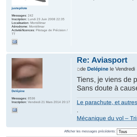
justepilote
Messages:
242
Inscription:
Lundi 23 Juin 2008 22:35
Localisation:
Montélimar
Aérodrome:
Montélimar
Activité/licences:
Pilotage de Précision /
TT
Re: Aviasport
de
Delépine
le Vendredi
Tiens, je viens de p
Sans doute à cause 
Delépine
Messages:
8536
Le parachute, et autre
Inscription:
Vendredi 21 Mars 2014 20:17
.
Mécanique du vol – Tr
Afficher les messages précédents: