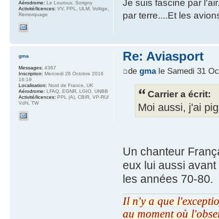
Je suis fascine par l'ai
Aérodrome:
Le Louroux, Sorigny
Activité/licences:
VV, PPL, ULM, Voltige,
par terre....Et les avion
Remorquage
Re: Aviasport
gma
Messages:
4367
de
gma
le Samedi 31 Oc
Inscription:
Mercredi 26 Octobre 2016
16:19
Localisation:
Nord de France, UK
Carrier a écrit:
Aérodrome:
LFAQ, EGNR, LGIO, UNBB
Activité/licences:
PPL (A), CBIR, VP-RU/
VdN, TW
Moi aussi, j'ai pi
Un chanteur Français,
eux lui aussi avan
les années 70-80.
Il n'y a que l'excepti
au moment où l'obse