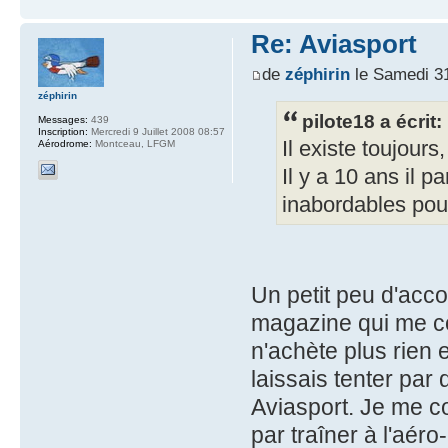
Re: Aviasport
de
zéphirin
le Samedi 3
zéphirin
pilote18 a écrit:
Messages:
439
Inscription:
Mercredi 9 Juillet 2008 08:57
Il existe toujours
Aérodrome:
Montceau, LFGM
Il y a 10 ans il 
inabordables pour
Un petit peu d'acco
magazine qui me cor
n'achète plus rien
laissais tenter par 
Aviasport. Je me co
par traîner à l'aéro