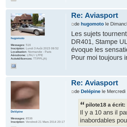
Re: Aviasport
de
hugomoto
le Dimanc
Les sujets tournent
hugomoto
DR401, Stampe ULM
Messages:
516
évoque les sensatio
Inscription:
Lundi 3 Août 2015 09:52
Localisation:
Normandie - Paris
Aérodrome:
LFAJ / LFFE
Pour moi toujours i
Activité/licences:
TT/PPL(A)
Re: Aviasport
de
Delépine
le Mercredi
pilote18 a écrit:
Il y a 10 ans il 
Delépine
Messages:
8536
inabordables pour
Inscription:
Vendredi 21 Mars 2014 20:17