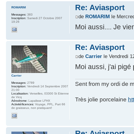
Re: Aviasport
ROMARIM
Messages:
383
de
ROMARIM
le Mercred
Inscription:
Samedi 27 Octobre 2007
19:26
Moi aussi.... Je vie
Re: Aviasport
de
Carrier
le Vendredi 1
Moi aussi, j'ai pigé
Carrier
Sent from my ordi de m
Messages:
2789
Inscription:
Vendredi 14 Septembre 2007
21:00
Localisation:
Verseilles, 03300 St Etienne
de Vicq
Très jolie porcelaine
ht
Aérodrome:
Lapalisse LFHX
Activité/licences:
Voyage, PPL, Part 66
de graisseux, non pratiquant!
Re: Aviasport