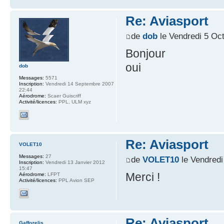
Re: Aviasport
de
dob
le Vendredi 5 Oc
Bonjour
oui
dob
Messages:
5571
Inscription:
Vendredi 14 Septembre 2007
22:44
Aérodrome:
Scaer Guiscriff
Activité/licences:
PPL, ULM xyz
Re: Aviasport
VOLET10
Messages:
27
de
VOLET10
le Vendredi
Inscription:
Vendredi 13 Janvier 2012
15:47
Merci !
Aérodrome:
LFPT
Activité/licences:
PPL Avion SEP
Re: Aviasport
Gaffozelis