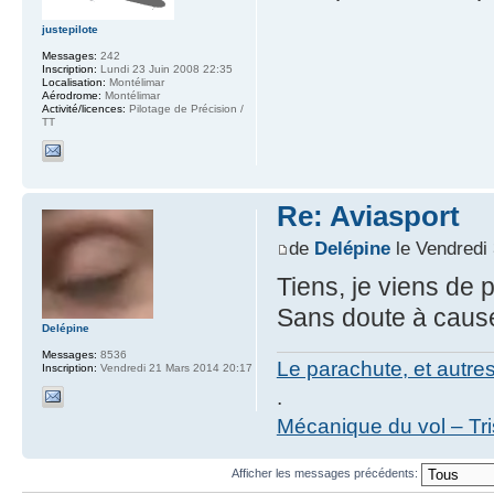
justepilote
Messages:
242
Inscription:
Lundi 23 Juin 2008 22:35
Localisation:
Montélimar
Aérodrome:
Montélimar
Activité/licences:
Pilotage de Précision /
TT
Re: Aviasport
de
Delépine
le Vendredi
Tiens, je viens de p
Sans doute à cause 
Delépine
Messages:
8536
Le parachute, et autre
Inscription:
Vendredi 21 Mars 2014 20:17
.
Mécanique du vol – Tr
Afficher les messages précédents: