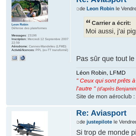
de
Leon Robin
le Vendre
Carrier a écrit:
Leon Robin
Défense des plateformes
Moi aussi, j'ai pi
Messages:
15196
Inscription:
Mercredi 12 Septembre 2007
22:59
Aérodrome:
Cannes-Mandelieu (LFMD)
Activité/licences:
PPL (ex-TT transformé)
Pas sûr que tout l
Léon Robin, LFMD
" Ceux qui sont prêts à s
l'autre "
(d'après Benjamin
Site de mon aéroclub 
Re: Aviasport
de
justepilote
le Vendre
Si trop de monde p