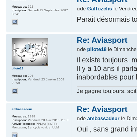
Messages:
552
de
Gaffozelis
le Vendred
Inscription:
Samedi 15 Septembre 2007
08:41
Parait désormais tou
Re: Aviasport
de
pilote18
le Dimanche 
Il existe toujours, 
Il y a 10 ans il pa
pilote18
inabordables pour l
Messages:
206
Inscription:
Vendredi 23 Janvier 2009
22:59
Je gagne toujours, soit
Re: Aviasport
ambassadeur
Messages:
1888
de
ambassadeur
le Dim
Inscription:
Vendredi 20 Avril 2018 11:30
Activité/licences:
PPL(A) (ex.TT),
Oui , sans grand int
Montagne, 1er cycle voltige, ULM