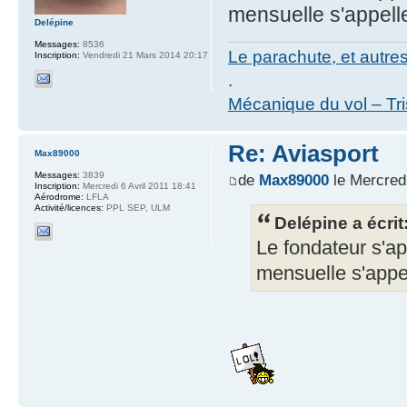
mensuelle s'appelle
Delépine
Messages:
8536
Le parachute, et autre
Inscription:
Vendredi 21 Mars 2014 20:17
.
Mécanique du vol – Tr
Re: Aviasport
Max89000
Messages:
3839
de
Max89000
le Mercred
Inscription:
Mercredi 6 Avril 2011 18:41
Aérodrome:
LFLA
Activité/licences:
PPL SEP, ULM
Delépine a écrit
Le fondateur s'app
mensuelle s'appel