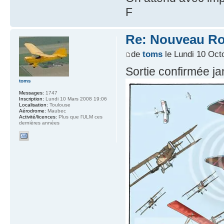
F
Re: Nouveau Ro
de
toms
le Lundi 10 Oct
Sortie confirmée ja
toms
Messages:
1747
Inscription:
Lundi 10 Mars 2008 19:06
Localisation:
Toulouse
Aérodrome:
Maubec
Activité/licences:
Plus que l'ULM ces
dernières années