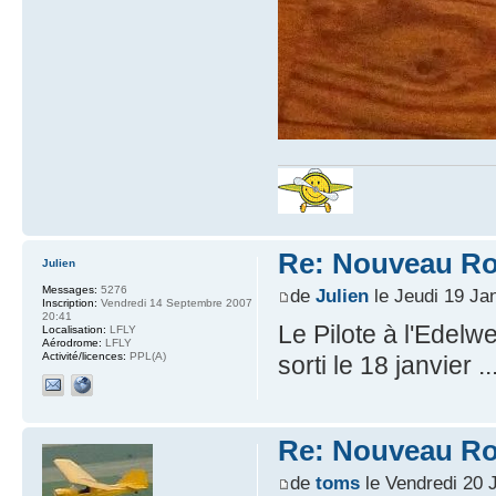
Re: Nouveau Ro
Julien
Messages:
5276
de
Julien
le Jeudi 19 Ja
Inscription:
Vendredi 14 Septembre 2007
20:41
Le Pilote à l'Edelwei
Localisation:
LFLY
Aérodrome:
LFLY
Activité/licences:
PPL(A)
sorti le 18 janvier ..
Re: Nouveau Ro
de
toms
le Vendredi 20 