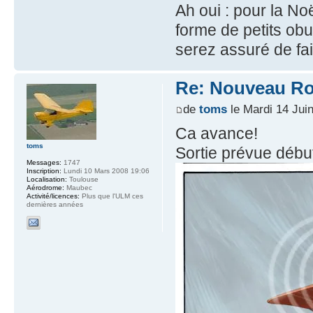
Ah oui : pour la No
forme de petits obu
serez assuré de fair
Re: Nouveau Ro
de
toms
le Mardi 14 Jui
Ca avance!
toms
Sortie prévue débu
Messages:
1747
Inscription:
Lundi 10 Mars 2008 19:06
Localisation:
Toulouse
Aérodrome:
Maubec
Activité/licences:
Plus que l'ULM ces
dernières années