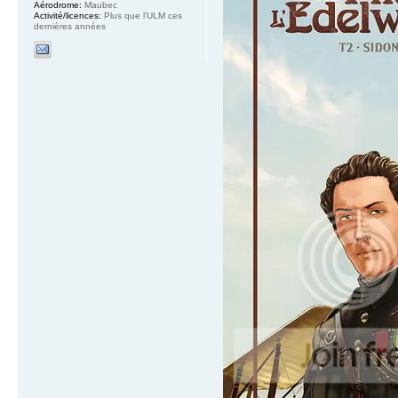
Aérodrome:
Maubec
Activité/licences:
Plus que l'ULM ces
dernières années