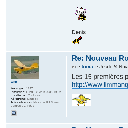
Denis
Re: Nouveau Ro
de
toms
le Jeudi 24 Nov
Les 15 premières p
toms
http://www.limman
Messages:
1747
Inscription:
Lundi 10 Mars 2008 19:06
Localisation:
Toulouse
Aérodrome:
Maubec
Activité/licences:
Plus que l'ULM ces
dernières années