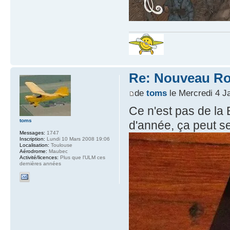
Re: Nouveau Ro
de
toms
le Mercredi 4 J
Ce n'est pas de la
toms
d'année, ça peut se
Messages:
1747
Inscription:
Lundi 10 Mars 2008 19:06
Localisation:
Toulouse
Aérodrome:
Maubec
Activité/licences:
Plus que l'ULM ces
dernières années