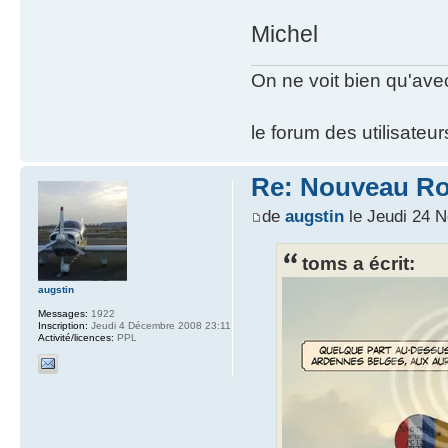
Michel
On ne voit bien qu'avec
le forum des utilisateur
Re: Nouveau Ro
de
augstin
le Jeudi 24 
toms a écrit:
augstin
Messages:
1922
Inscription:
Jeudi 4 Décembre 2008 23:11
Activité/licences:
PPL