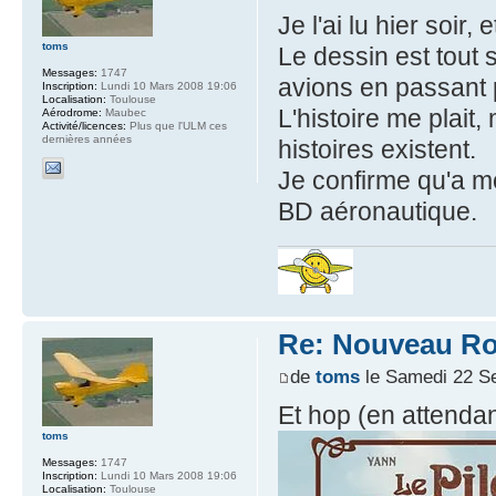
Je l'ai lu hier soir, 
toms
Le dessin est tout
Messages:
1747
avions en passant 
Inscription:
Lundi 10 Mars 2008 19:06
Localisation:
Toulouse
L'histoire me plait,
Aérodrome:
Maubec
Activité/licences:
Plus que l'ULM ces
dernières années
histoires existent.
Je confirme qu'a mo
BD aéronautique.
Re: Nouveau Ro
de
toms
le Samedi 22 S
Et hop (en attenda
toms
Messages:
1747
Inscription:
Lundi 10 Mars 2008 19:06
Localisation:
Toulouse