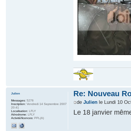
Re: Nouveau Ro
Julien
Messages:
5276
de
Julien
le Lundi 10 Oc
Inscription:
Vendredi 14 Septembre 2007
20:41
Le 18 janvier même,
Localisation:
LFLY
Aérodrome:
LFLY
Activité/licences:
PPL(A)