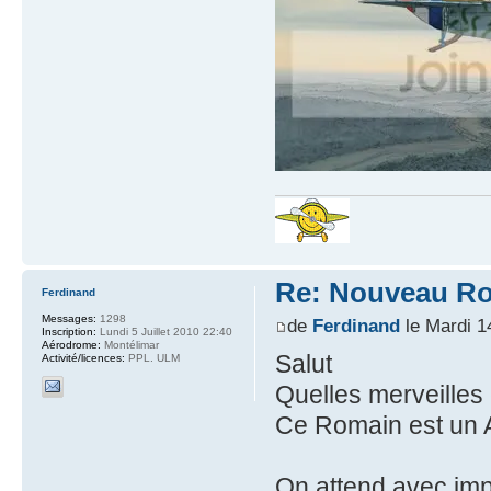
Re: Nouveau Ro
Ferdinand
Messages:
1298
de
Ferdinand
le Mardi 1
Inscription:
Lundi 5 Juillet 2010 22:40
Aérodrome:
Montélimar
Salut
Activité/licences:
PPL. ULM
Quelles merveilles
Ce Romain est un 
On attend avec imp