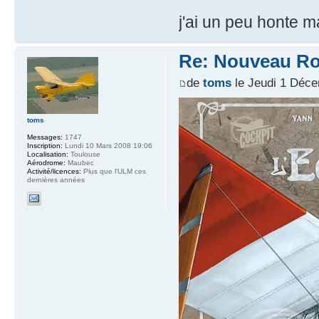
j'ai un peu honte mai
Re: Nouveau Ro
de
toms
le Jeudi 1 Déce
toms
Messages:
1747
Inscription:
Lundi 10 Mars 2008 19:06
Localisation:
Toulouse
Aérodrome:
Maubec
Activité/licences:
Plus que l'ULM ces
dernières années