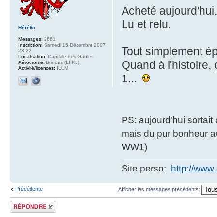
Acheté aujourd'hui.
Lu et relu.
Hérétic
Messages:
2661
Inscription:
Samedi 15 Décembre 2007
Tout simplement ép
23:22
Localisation:
Capitale des Gaules
Quand à l'histoire
Aérodrome:
Brindas (LFKL)
Activité/licences:
IULM
1...
PS: aujourd'hui sortait
mais du pur bonheur au
WW1)
Site perso:
http://www
Précédente
Afficher les messages précédents:
Répondre