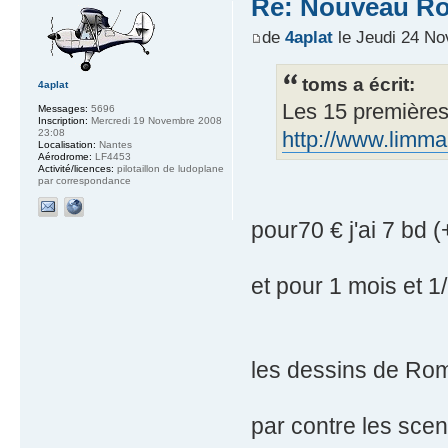
Re: Nouveau Ro
de
4aplat
le Jeudi 24 No
toms a écrit:
4aplat
Les 15 premières
Messages:
5696
Inscription:
Mercredi 19 Novembre 2008
23:08
http://www.limm
Localisation:
Nantes
Aérodrome:
LF4453
Activité/licences:
pilotaillon de ludoplane
par correspondance
pour70 € j'ai 7 bd (
et pour 1 mois et 1/2
les dessins de Rom
par contre les scen