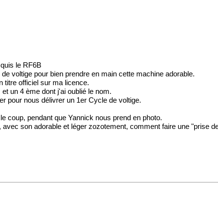
acquis le RF6B
de voltige pour bien prendre en main cette machine adorable.
 titre officiel sur ma licence.
t un 4 ème dont j'ai oublié le nom.
er pour nous délivrer un 1er Cycle de voltige.
s le coup, pendant que Yannick nous prend en photo.
vec son adorable et léger zozotement, comment faire une "prise de t