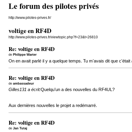
Le forum des pilotes privés
http://www.pilotes-prives.fr/
voltige en RF4D
http://www.pilotes-prives.fr/viewtopic.php?f=23&t=26810
Re: voltige en RF4D
de
Philippe Warter
On en avait parlé il y a quelque temps. Tu m'avais dit que c'était
Re: voltige en RF4D
de
ambassadeur
Gilles131 a écrit:
Quelqu’un a des nouvelles du RF4UL?
Aux dernières nouvelles le projet a redémarré.
Re: voltige en RF4D
de
Jan Tutaj