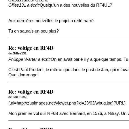
ambassadeur a écrit:
Gilles131 a écrit:
Quelqu’un a des nouvelles du RF4UL?
Aux dernières nouvelles le projet a redémarré.
Tu en saurais un peu plus?
Re: voltige en RF4D
de
Gilles131
Philippe Warter a écrit:
On en avait parlé il y a quelque temps. Tu 
C’est Paul Prudent, le même que dans le post de Jan, qui m’avai
Quel dommage!
Re: voltige en RF4D
de
Jan Tutaj
[url=http://zupimages.net/viewer.php?id=23/03/wbuq.jpg]
[/URL]
Mon premier vol sur RF6B avec Bernard, en 1976, à Nitray. Un v