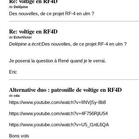
Re: voltige en RF4D
de
Delépine
Des nouvelles, de ce projet RF-4 en ulm ?
Re: voltige en RF4D
de
EchoVictor
Delépine a écrit:
Des nouvelles, de ce projet RF-4 en ulm ?
Je poserai la question à René quand je le verrai.
Eric
Alternative duo : patrouille de voltige en RF4D
de
cda
https://www.youtube.com/watch?v=IINVjSy-8b8
https://www.youtube.com/watch?v=4F756RjlU54
https://www.youtube.com/watch?v=U5_I1ntL6QA
Bons vols