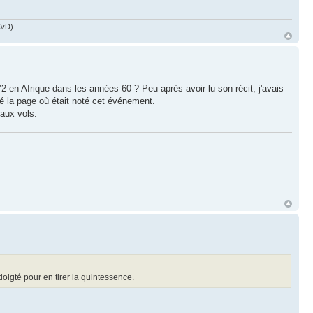
JCvD)
en Afrique dans les années 60 ? Peu après avoir lu son récit, j'avais
vé la page où était noté cet événement.
eaux vols.
doigté pour en tirer la quintessence.