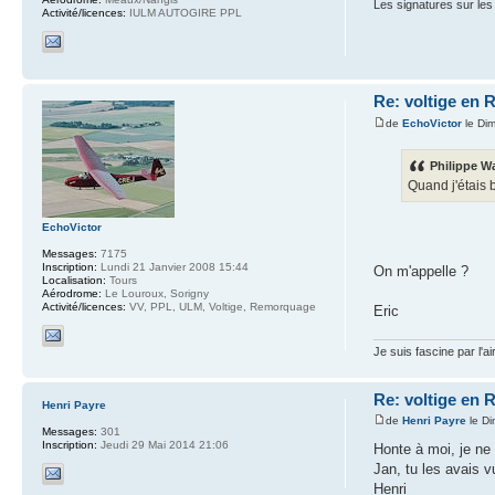
Les signatures sur les
Activité/licences:
IULM AUTOGIRE PPL
Re: voltige en 
de
EchoVictor
le Di
Philippe Wa
Quand j'étais 
EchoVictor
Messages:
7175
Inscription:
Lundi 21 Janvier 2008 15:44
On m'appelle ?
Localisation:
Tours
Aérodrome:
Le Louroux, Sorigny
Activité/licences:
VV, PPL, ULM, Voltige, Remorquage
Eric
Je suis fascine par l'ai
Re: voltige en 
Henri Payre
de
Henri Payre
le D
Messages:
301
Inscription:
Jeudi 29 Mai 2014 21:06
Honte à moi, je ne 
Jan, tu les avais 
Henri