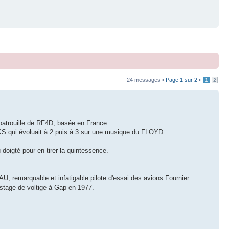
24 messages •
Page
1
sur
2
•
1
2
patrouille de RF4D, basée en France.
S qui évoluait à 2 puis à 3 sur une musique du FLOYD.
 doigté pour en tirer la quintessence.
remarquable et infatigable pilote d'essai des avions Fournier.
stage de voltige à Gap en 1977.