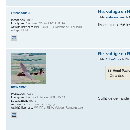
Re: voltige en 
ambassadeur
de
ambassadeur
le 
Messages:
1888
Inscription:
Vendredi 20 Avril 2018 11:30
Ils ont aussi été l
Activité/licences:
PPL(A) (ex.TT), Montagne, 1er cycle
voltige, ULM
Re: voltige en 
de
EchoVictor
le Di
Henri Payre
...On a des li
EchoVictor
Messages:
7175
Inscription:
Lundi 21 Janvier 2008 15:44
Suffit de demander
Localisation:
Tours
Aérodrome:
Le Louroux, Sorigny
Activité/licences:
VV, PPL, ULM, Voltige, Remorquage