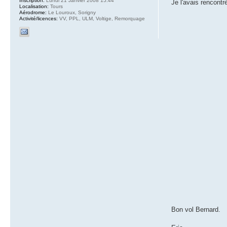
Inscription:
Lundi 21 Janvier 2008 15:44
Je l'avais rencontr
Localisation:
Tours
Aérodrome:
Le Louroux, Sorigny
Activité/licences:
VV, PPL, ULM, Voltige, Remorquage
Bon vol Bernard.