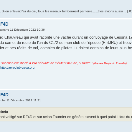
r. Si on enlevait l'air du ciel, tous les oiseaux tomberaient par terre....Et les avions aussi.... (
RF4D
manche 11 Décembre 2022 10:36
rd Chauvreau qui avait raconté une vache durant un convoyage de Cessna 172 
s du carnet de route de l'un ds C172 de mon club de l'époque (F-BJRU) et trou
ier et ses récits de vol, combien de pilotes lui doient certains de leurs plus b
acrifier leur liberté à leur sécurité ne méritent ni l'une, ni l'autre "
(d'après Benjamin Franklin)
:
http://aeroclub-uaca.org
RF4D
nche 11 Décembre 2022 11:31
écrit:
ont voltigé sur RF4D et sur avion Fournier en général savent à quel point il faut du 