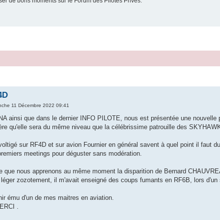
er de bons moments sur le Forum des Pilotes Privés.
4D
nche 11 Décembre 2022 09:41
NA ainsi que dans le dernier INFO PILOTE, nous est présentée une nouvelle 
ère qu'elle sera du même niveau que la célébrissime patrouille des SKYHAWK
oltigé sur RF4D et sur avion Fournier en général savent à quel point il faut du
remiers meetings pour déguster sans modération.
se que nous apprenons au même moment la disparition de Bernard CHAUVREAU, 
léger zozotement, il m'avait enseigné des coups fumants en RF6B, lors d'un 
ir ému d'un de mes maitres en aviation.
MERCI .