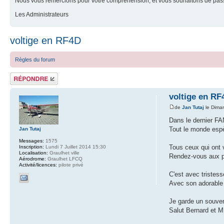
Nous vous remercions pour votre compréhension, et vous souhaitons de pass
Les Administrateurs
voltige en RF4D
Règles du forum
Répondre
voltige en RF
de
Jan Tutaj
le Dima
Dans le dernier FA
Tout le monde esp
Jan Tutaj
Messages:
1575
Tous ceux qui ont v
Inscription:
Lundi 7 Juillet 2014 15:30
Localisation:
Graulhet ville
Rendez-vous aux p
Aérodrome:
Graulhet LFCQ
Activité/licences:
pilote privé
C'est avec tristes
Avec son adorable 
Je garde un souven
Salut Bernard et 