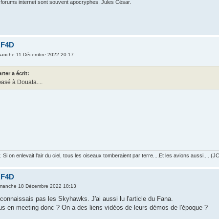
 forums internet sont souvent apocryphes. Jules César.
RF4D
manche 11 Décembre 2022 20:17
rter a écrit:
basé à Douala....
r. Si on enlevait l'air du ciel, tous les oiseaux tomberaient par terre....Et les avions aussi.... (
RF4D
imanche 18 Décembre 2022 18:13
connaissais pas les Skyhawks. J'ai aussi lu l'article du Fana.
vus en meeting donc ? On a des liens vidéos de leurs démos de l'époque ?