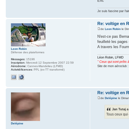
Eric
Je suis fascine par l'ai
Re: voltige en 
de
Leon Robin
le Di
N'est-ce pas Berna
feuilleté les page
A travers les Fourn
Leon Robin
Défense des plateformes
Léon Robin, LFMD
Messages:
15196
" Ceux qui sont prêts à s
Inscription:
Mercredi 12 Septembre 2007 22:59
Site de mon aéroclub 
Aérodrome:
Cannes-Mandelieu (LFMD)
Activité/licences:
PPL (ex-TT transformé)
Re: voltige en 
de
Delépine
le Dima
Jan Tutaj a 
Tous ceux qui 
Delépine