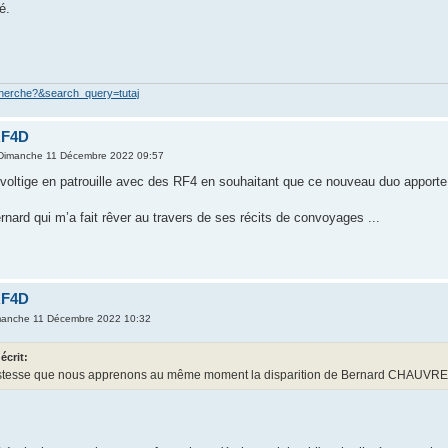
é.
cherche?&search_query=tutaj
RF4D
Dimanche 11 Décembre 2022 09:57
 voltige en patrouille avec des RF4 en souhaitant que ce nouveau duo apporte 
ard qui m’a fait rêver au travers de ses récits de convoyages ...
RF4D
manche 11 Décembre 2022 10:32
écrit:
ristesse que nous apprenons au même moment la disparition de Bernard CHAUVREAU, 