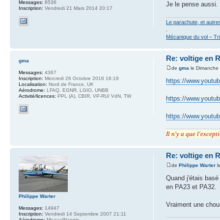
Messages:
8536
Je le pense aussi.
Inscription:
Vendredi 21 Mars 2014 20:17
Le parachute, et autr
.
Mécanique du vol – Tr
Re: voltige en 
gma
de
gma
le Dimanche
Messages:
4367
Inscription:
Mercredi 26 Octobre 2016 16:19
https://www.yout
Localisation:
Nord de France, UK
Aérodrome:
LFAQ, EGNR, LGIO, UNBB
Activité/licences:
PPL (A), CBIR, VP-RU/ VdN, TW
https://www.yout
https://www.yout
Il n'y a que l'excep
Re: voltige en 
de
Philippe Warter
l
Quand j'étais basé
en PA23 et PA32.
Philippe Warter
Vraiment une choue
Messages:
14947
Inscription:
Vendredi 14 Septembre 2007 21:11
Aérodrome:
Meaux/Nangis