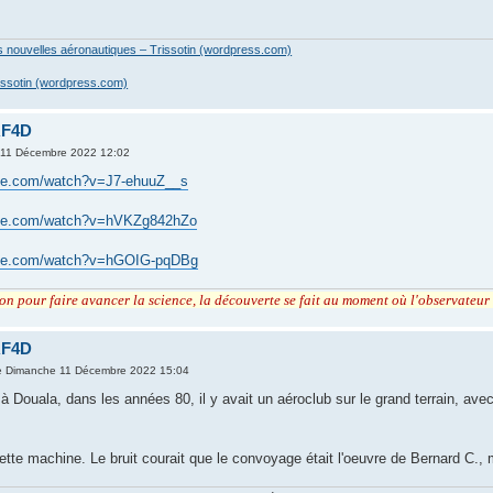
es nouvelles aéronautiques – Trissotin (wordpress.com)
issotin (wordpress.com)
RF4D
 11 Décembre 2022 12:02
ube.com/watch?v=J7-ehuuZ__s
ube.com/watch?v=hVKZg842hZo
ube.com/watch?v=hGOIG-pqDBg
tion pour faire avancer la science, la découverte se fait au moment où l'observateu
RF4D
e Dimanche 11 Décembre 2022 15:04
 à Douala, dans les années 80, il y avait un aéroclub sur le grand terrain, a
tte machine. Le bruit courait que le convoyage était l'oeuvre de Bernard C., m