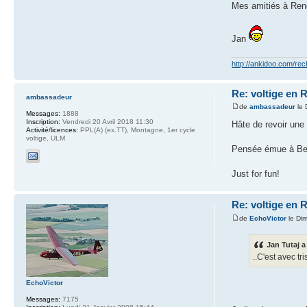
Mes amitiés à Ren
Jan
http://ankidoo.com/re
Re: voltige en 
ambassadeur
de
ambassadeur
le 
Messages:
1888
Inscription:
Vendredi 20 Avril 2018 11:30
Hâte de revoir une
Activité/licences:
PPL(A) (ex.TT), Montagne, 1er cycle
voltige, ULM
Pensée émue à Bern
Just for fun!
Re: voltige en 
de
EchoVictor
le Di
Jan Tutaj a 
..C'est avec t
EchoVictor
Messages:
7175