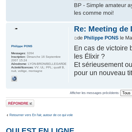
BP - Simple amateur a
les comme moi!
Re: Meeting de 
de
Philippe PONS
le Mar
En cas de victoire
Philippe PONS
Messages:
3264
les Élixir ?
Inscription:
Dimanche 16 Septembre
2007 15:24
Et sérieusement oui
Aérodrome:
LYON-BRON/BELLEGARDE
Activité/licences:
VV; UL; PPL; qualif B,
pour un nouveau t
nuit, voltige, montagne
Afficher les messages précédents:
Répondre
Retourner vers En l'air, autour de ce qui vole
QUI EST EN LIGNE