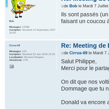
de
Bob
le Mardi 7 Juille
Ils sont passés (un
faisant un coucou 
Bob
Messages:
12568
Inscription:
Vendredi 14 Septembre 2007
20:05
Re: Meeting de 
Cirrus-69
Messages:
123
de
Cirrus-69
le Mardi 7 J
Inscription:
Vendredi 22 Juin 2018 15:43
Localisation:
Decines-Charpieu
Salut Philippe,
Aérodrome:
LYN
Merci pour le part
On dit que nos volt
Dommage que tu n'y
Donald va encore av