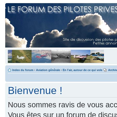
Index du forum
‹
Aviation générale
‹
En l'air, autour de ce qui vole
Archi
Bienvenue !
Nous sommes ravis de vous accuei
Vous êtes sur un forum de discus