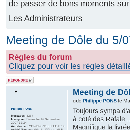
de passer de bons moments sur 
Les Administrateurs
Meeting de Dôle du 5/0
Règles du forum
Cliquez pour voir les règles détail
Répondre
Meeting de Dôl
de
Philippe PONS
le Mar
Philippe PONS
Toujours sympa d'a
Messages:
3264
à coté des Rafale..
Inscription:
Dimanche 16 Septembre
2007 15:24
Magnifique la livré
Aérodrome:
LYON-BRON/BELLEGARDE
Activité/licences:
VV; UL; PPL; qualif B,