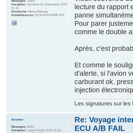
Messages:
14947
Inscription:
Vendredi 14 Septembre 2007
lecture du rapport
21:11
Aérodrome:
Meaux/Nangis
panne simultanémen
Activité/licences:
IULM AUTOGIRE PPL
Pour parer justeme
comme le double a
Après, c'est proba
Et comme le soulig
d'alerte, si l'avion
carburant ok, press
injection électroniq
Les signatures sur les
Re: Voyage inte
Aviathor
ECU A/B FAIL
Messages:
4232
Inscription:
Lundi 3 Août 2015 11:21