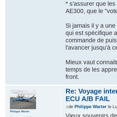
* s'assurer que le
AE300, que le "vot
Si jamais il y a une
qui est spécifique
commande de puiss
l'avancer jusqu'à c
Mieux vaut connaitr
temps de les appren
front.
Re: Voyage inte
ECU A/B FAIL
de
Philippe Warter
le Lu
Philippe Warter
Vieux souvenirs de