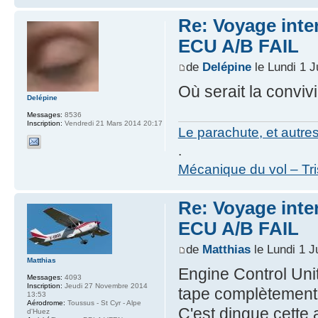
Re: Voyage inte
ECU A/B FAIL
de
Delépine
le Lundi 1 J
Où serait la convivi
Delépine
Messages:
8536
Inscription:
Vendredi 21 Mars 2014 20:17
Le parachute, et autre
.
Mécanique du vol – Tr
Re: Voyage inte
ECU A/B FAIL
de
Matthias
le Lundi 1 J
Matthias
Engine Control Unit.
Messages:
4093
Inscription:
Jeudi 27 Novembre 2014
tape complètement
13:53
Aérodrome:
Toussus - St Cyr - Alpe
C'est dingue cette
d'Huez