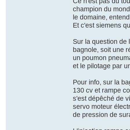
Ce n'est pas du to
champion du monde d
le domaine, entende
Et c'est siemens q
Sur la question de 
bagnole, soit une r
un poumon pneumat
et le pilotage par
Pour info, sur la b
130 cv et rampe co
s'est dépêché de v
servo moteur électr
de pression de sura