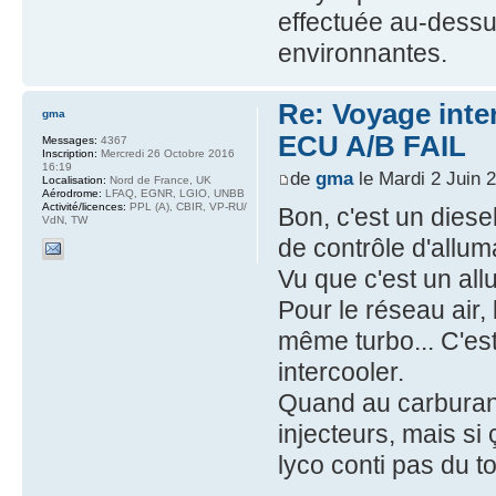
effectuée au-dessus
environnantes.
Re: Voyage inte
gma
ECU A/B FAIL
Messages:
4367
Inscription:
Mercredi 26 Octobre 2016
16:19
de
gma
le Mardi 2 Juin 
Localisation:
Nord de France, UK
Aérodrome:
LFAQ, EGNR, LGIO, UNBB
Activité/licences:
PPL (A), CBIR, VP-RU/
Bon, c'est un dies
VdN, TW
de contrôle d'allum
Vu que c'est un al
Pour le réseau air,
même turbo... C'es
intercooler.
Quand au carburant,
injecteurs, mais si
lyco conti pas du to