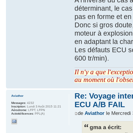
A l'inverse du cas 
déterminant, le cas
pas en forme et en
Donc si gros doute
moteur à explosion,
en adaptant la cha
Les défauts ECU so
600 tr/min).
Il n'y a que l'excepti
au moment où l'obse
Re: Voyage inte
Aviathor
ECU A/B FAIL
Messages:
4232
Inscription:
Lundi 3 Août 2015 11:21
Aérodrome:
LFPT, LFPN
de
Aviathor
le Mercredi 
Activité/licences:
PPL(A)
gma a écrit: