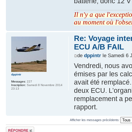
batterie, donc 12 
Il n'y a que l'excepti
au moment où l'obse
Re: Voyage inte
ECU A/B FAIL
de
dppintr
le Samedi 6 J
Vendredi, nous avon
émises par les calc
dppintr
avait été remplacé
Messages:
227
Inscription:
Samedi 8 Novembre 2014
deux ECU. L’organ
23:13
remplacement a per
rapport.
Afficher les messages précédents:
Répondre