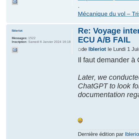
.
Mécanique du vol – Tr
Re: Voyage inte
lbleriot
ECU A/B FAIL
Messages:
1522
Inscription:
Samedi 6 Janvier 2024 16:18
de
lbleriot
le Lundi 1 Ju
Il faut demander 
Later, we conducte
ChatGPT to look fo
documentation rega
Dernière édition par
lblerio