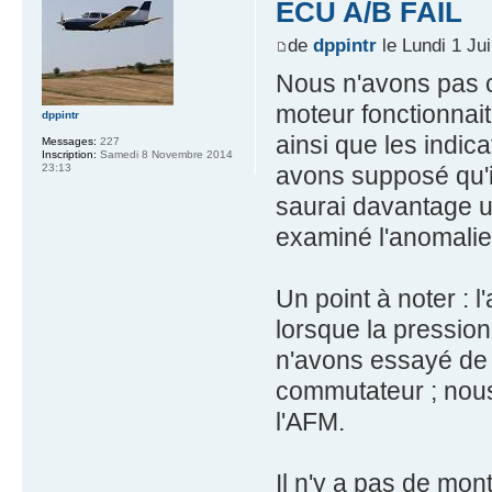
ECU A/B FAIL
de
dppintr
le Lundi 1 Ju
Nous n'avons pas c
moteur fonctionnai
dppintr
ainsi que les indic
Messages:
227
Inscription:
Samedi 8 Novembre 2014
avons supposé qu'il
23:13
saurai davantage u
examiné l'anomalie
Un point à noter : 
lorsque la pression
n'avons essayé de 
commutateur ; nous
l'AFM.
Il n'y a pas de mon