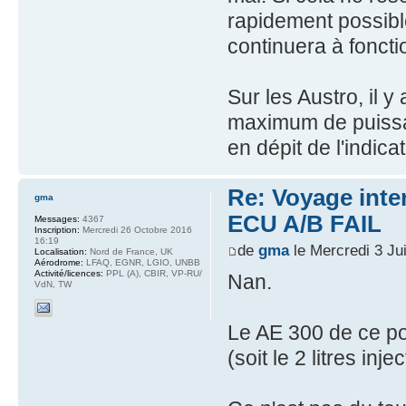
rapidement possibl
continuera à foncti
Sur les Austro, il 
maximum de puissa
en dépit de l'indicat
Re: Voyage inte
gma
ECU A/B FAIL
Messages:
4367
Inscription:
Mercredi 26 Octobre 2016
16:19
de
gma
le Mercredi 3 Ju
Localisation:
Nord de France, UK
Aérodrome:
LFAQ, EGNR, LGIO, UNBB
Activité/licences:
PPL (A), CBIR, VP-RU/
Nan.
VdN, TW
Le AE 300 de ce p
(soit le 2 litres in