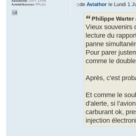
Aérodrome:
LFPT, LFPN
de
Aviathor
le Lundi 1 J
Activité/licences:
PPL(A)
Philippe Warter a
Vieux souvenirs 
lecture du rappo
panne simultaném
Pour parer juste
comme le double
Après, c'est pro
Et comme le soul
d'alerte, si l'avi
carburant ok, pre
injection électron