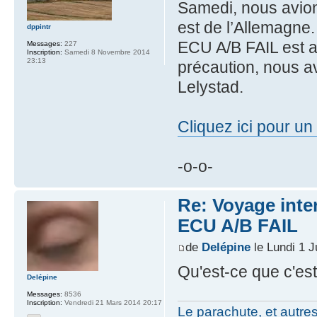
Samedi, nous avion
est de l’Allemagne
dppintr
ECU A/B FAIL est a
Messages:
227
Inscription:
Samedi 8 Novembre 2014
23:13
précaution, nous a
Lelystad.
Cliquez ici pour u
-o-o-
Re: Voyage inte
ECU A/B FAIL
de
Delépine
le Lundi 1 J
Qu'est-ce que c'est
Delépine
Messages:
8536
Inscription:
Vendredi 21 Mars 2014 20:17
Le parachute, et autre