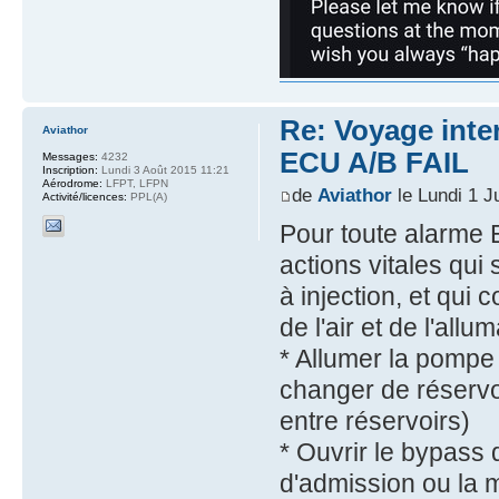
Re: Voyage inte
Aviathor
ECU A/B FAIL
Messages:
4232
Inscription:
Lundi 3 Août 2015 11:21
Aérodrome:
LFPT, LFPN
de
Aviathor
le Lundi 1 J
Activité/licences:
PPL(A)
Pour toute alarme E
actions vitales qui 
à injection, et qui
de l'air et de l'allu
* Allumer la pompe é
changer de réservoi
entre réservoirs)
* Ouvrir le bypass du
d'admission ou la 