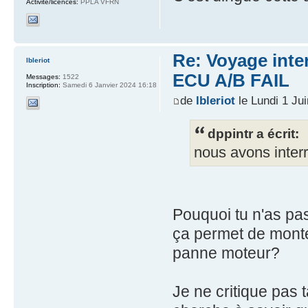
Activité/licences:
PPLA VFRN
Re: Voyage inte
lbleriot
ECU A/B FAIL
Messages:
1522
Inscription:
Samedi 6 Janvier 2024 16:18
de
lbleriot
le Lundi 1 Ju
dppintr a écrit:
nous avons inter
Pouquoi tu n'as pa
ça permet de monte
panne moteur?
Je ne critique pas 