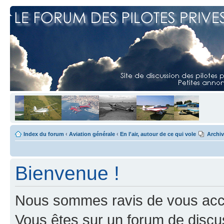
Index du forum
‹
Aviation générale
‹
En l'air, autour de ce qui vole
Archi
Bienvenue !
Nous sommes ravis de vous accuei
Vous êtes sur un forum de discus