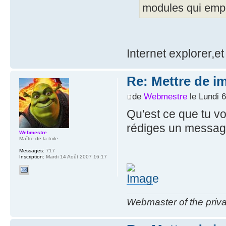
modules qui empêc
Internet explorer,et 
Re: Mettre de i
de
Webmestre
le Lundi 
Qu'est ce que tu v
rédiges un messag
Webmestre
Maître de la toile
Messages:
717
Inscription:
Mardi 14 Août 2007 16:17
Webmaster of the priva