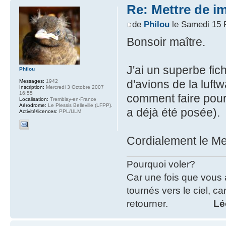
Re: Mettre de i
de
Philou
le Samedi 15 F
Bonsoir maître.
J'ai un superbe fic
Philou
d'avions de la luftw
Messages:
1942
Inscription:
Mercredi 3 Octobre 2007
16:55
comment faire pour 
Localisation:
Tremblay-en-France
Aérodrome:
Le Plessis Belleville (LFPP).
a déjà été posée).
Activité/licences:
PPL/ULM
Cordialement le Me
Pourquoi voler?
Car une fois que vous 
tournés vers le ciel, car
retourner.
Lé