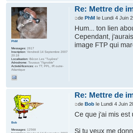
Re: Mettre de i
de
PhM
le Lundi 4 Juin 
Hum... ton lien abo
Cependant, j'aurais
PhM
image FTP qui marc
Messages:
2617
Inscription:
Vendredi 14 Septembre 2007
20:18
Localisation:
Bécon Les "Tuyères"
Aérodrome:
Toussus "l'Ignoble"
Activité/licences:
ex TT, PPL, IR outre-
Atlantique
Re: Mettre de i
de
Bob
le Lundi 4 Juin 2
Ce que j'ai mis est
Bob
Si tu veux me donn
Messages:
12568