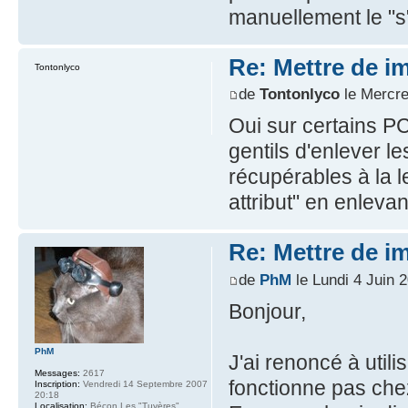
manuellement le "s
Re: Mettre de i
Tontonlyco
de
Tontonlyco
le Mercre
Oui sur certains P
gentils d'enlever le
récupérables à la le
attribut" en enlevan
Re: Mettre de i
de
PhM
le Lundi 4 Juin 
Bonjour,
PhM
J'ai renoncé à utili
Messages:
2617
fonctionne pas che
Inscription:
Vendredi 14 Septembre 2007
20:18
Localisation:
Bécon Les "Tuyères"