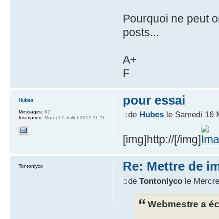
Pourquoi ne peut o
posts...
A+
F
pour essai
Hubes
Messages:
62
de
Hubes
le Samedi 16 
Inscription:
Mardi 17 Juillet 2012 11:11
[img]http://[/img]
Re: Mettre de i
Tontonlyco
de
Tontonlyco
le Mercre
Webmestre a écr