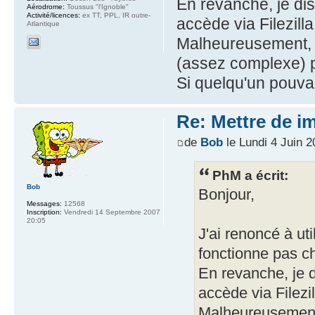
En revanche, je di
Aérodrome:
Toussus "l'Ignoble"
Activité/licences:
ex TT, PPL, IR outre-
accède via Filezilla
Atlantique
Malheureusement, j
(assez complexe) p
Si quelqu'un pouvai
Re: Mettre de i
de
Bob
le Lundi 4 Juin 2
PhM a écrit:
Bob
Bonjour,
Messages:
12568
Inscription:
Vendredi 14 Septembre 2007
20:05
J'ai renoncé à uti
fonctionne pas c
En revanche, je 
accède via Filezil
Malheureusement,