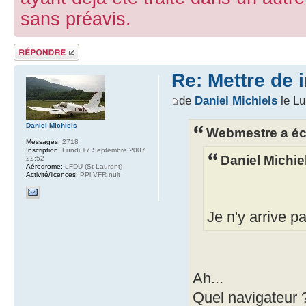
sans préavis.
Répondre
Re: Mettre de
de
Daniel Michiels
le Lu
Daniel Michiels
Webmestre a écr
Messages:
2718
Inscription:
Lundi 17 Septembre 2007
Daniel Michiel
22:52
Aérodrome:
LFDU (St Laurent)
Activité/licences:
PPl,VFR nuit
Je n'y arrive 
Ah...
Quel navigateur ?