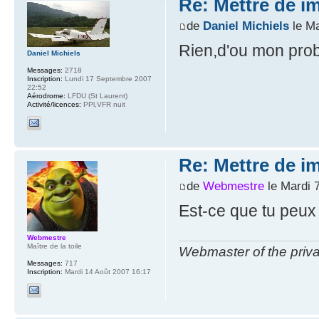
Re: Mettre de i
de
Daniel Michiels
le Ma
Rien,d'ou mon pro
Daniel Michiels
Messages:
2718
Inscription:
Lundi 17 Septembre 2007
22:52
Aérodrome:
LFDU (St Laurent)
Activité/licences:
PPl,VFR nuit
Re: Mettre de i
de
Webmestre
le Mardi 
Est-ce que tu peux
Webmestre
Maître de la toile
Webmaster of the priva
Messages:
717
Inscription:
Mardi 14 Août 2007 16:17