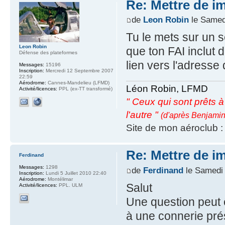
Re: Mettre de i
de
Leon Robin
le Samedi
Tu le mets sur un 
Leon Robin
que ton FAI inclut 
Défense des plateformes
lien vers l'adresse
Messages:
15196
Inscription:
Mercredi 12 Septembre 2007
22:59
Aérodrome:
Cannes-Mandelieu (LFMD)
Léon Robin, LFMD
Activité/licences:
PPL (ex-TT transformé)
" Ceux qui sont prêts à s
l'autre "
(d'après Benjamin
Site de mon aéroclub 
Re: Mettre de i
Ferdinand
Messages:
1298
de
Ferdinand
le Samedi 
Inscription:
Lundi 5 Juillet 2010 22:40
Aérodrome:
Montélimar
Salut
Activité/licences:
PPL. ULM
Une question peut ê
à une connerie prés