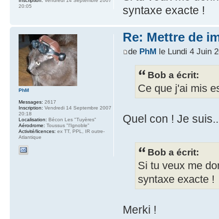
Inscription:
Vendredi 14 Septembre 2007
20:05
syntaxe exacte !
Re: Mettre de i
de
PhM
le Lundi 4 Juin 
Bob a écrit:
Ce que j'ai mis e
PhM
Messages:
2617
Inscription:
Vendredi 14 Septembre 2007
20:18
Quel con ! Je suis...
Localisation:
Bécon Les "Tuyères"
Aérodrome:
Toussus "l'Ignoble"
Activité/licences:
ex TT, PPL, IR outre-
Atlantique
Bob a écrit:
Si tu veux me do
syntaxe exacte !
Merki !