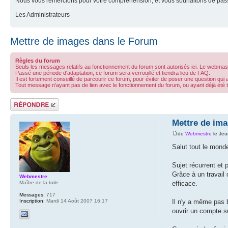
Nous vous remercions pour votre compréhension, et vous souhaitons de pass
Les Administrateurs
Mettre de images dans le Forum
Règles du forum
Seuls les messages relatifs au fonctionnement du forum sont autorisés ici. Le webmast
Passé une période d'adaptation, ce forum sera verrouillé et tiendra lieu de FAQ.
Il est fortement conseillé de parcourir ce forum, pour éviter de poser une question qui 
Tout message n'ayant pas de lien avec le fonctionnement du forum, ou ayant déjà été
Répondre
Mettre de im
de
Webmestre
le Jeu
Salut tout le mond
Sujet récurrent et
Grâce à un travai
Webmestre
Maître de la toile
efficace.
Messages:
717
Inscription:
Mardi 14 Août 2007 16:17
Il n'y a même pas b
ouvrir un compte su