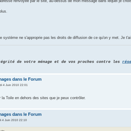
'adresse renvoyée par le site, au-dessus de mon message dans lequel je choisis 
plus.
 système ne s'approprie pas les droits de diffusion de ce qu'on y met. Je t'ai 
tégrité de votre ménage et de vos proches contre les
rés
images dans le Forum
di 4 Juin 2010 22:01
r la Toile en dehors des sites que je peux contrôler.
images dans le Forum
i 4 Juin 2010 22:10