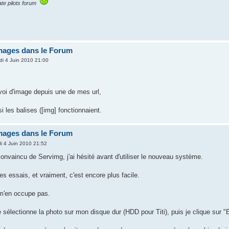
te pilots forum
images dans le Forum
di 4 Juin 2010 21:00
voi d'image depuis une de mes url,
si les balises ([img] fonctionnaient.
images dans le Forum
i 4 Juin 2010 21:52
convaincu de Servimg, j'ai hésité avant d'utiliser le nouveau système.
ues essais, et vraiment, c'est encore plus facile.
 m'en occupe pas.
e sélectionne la photo sur mon disque dur (HDD pour Titi), puis je clique sur 