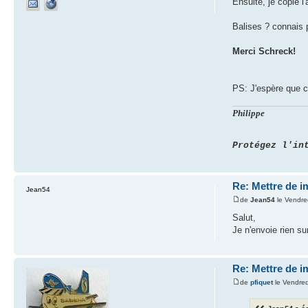
Ensuite, je copie l
Balises ? connais 
Merci Schreck!
PS: J'espère que ce
Philippe
Protégez l'in
Re: Mettre de 
Jean54
de
Jean54
le Vendre
Salut,
Je n'envoie rien su
Re: Mettre de 
de
pfiquet
le Vendred