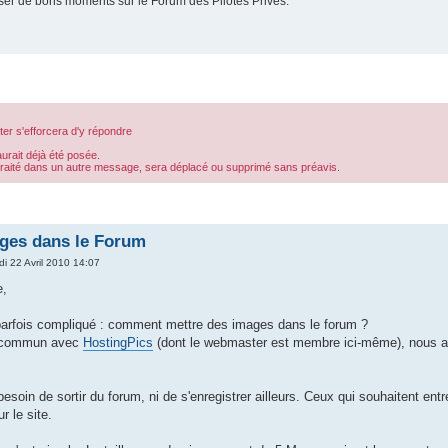
er de bons moments sur le Forum des Pilotes Privés.
er s'efforcera d'y répondre
aurait déjà été posée.
 traité dans un autre message, sera déplacé ou supprimé sans préavis.
ages dans le Forum
di 22 Avril 2010 14:07
e,
 parfois compliqué : comment mettre des images dans le forum ?
l commun avec
HostingPics
(dont le webmaster est membre ici-même), nous avo
esoin de sortir du forum, ni de s'enregistrer ailleurs. Ceux qui souhaitent entr
r le site.