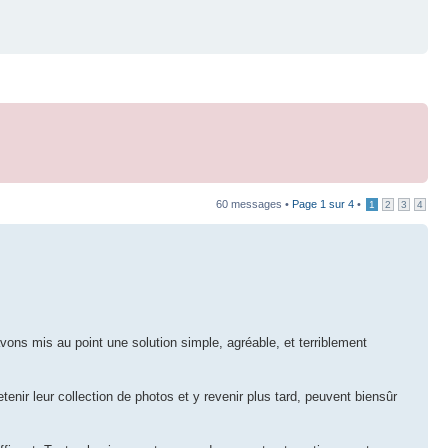
60 messages •
Page
1
sur
4
•
1
2
3
4
ns mis au point une solution simple, agréable, et terriblement
etenir leur collection de photos et y revenir plus tard, peuvent biensûr