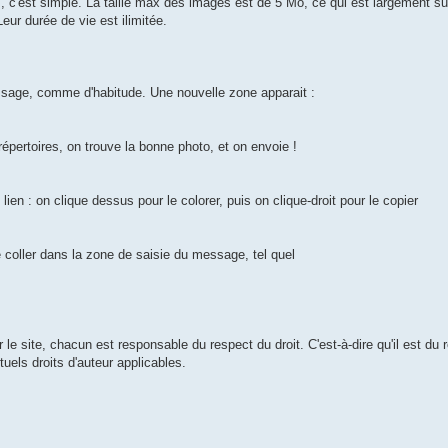
, c'est simple. La taille max des images est de 5 Mo, ce qui est largement s
ur durée de vie est ilimitée.
sage, comme d'habitude. Une nouvelle zone apparait :
épertoires, on trouve la bonne photo, et on envoie !
 lien : on clique dessus pour le colorer, puis on clique-droit pour le copier
e coller dans la zone de saisie du message, tel quel
le site, chacun est responsable du respect du droit. C'est-à-dire qu'il est d
tuels droits d'auteur applicables.