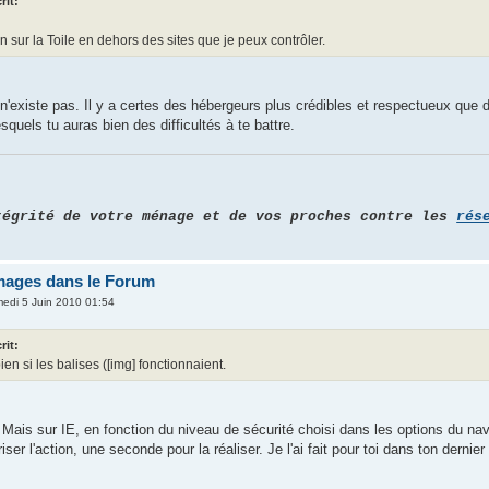
rit:
n sur la Toile en dehors des sites que je peux contrôler.
n'existe pas. Il y a certes des hébergeurs plus crédibles et respectueux que d'
esquels tu auras bien des difficultés à te battre.
tégrité de votre ménage et de vos proches contre les
rés
images dans le Forum
edi 5 Juin 2010 01:54
rit:
ien si les balises ([img] fonctionnaient.
 Mais sur IE, en fonction du niveau de sécurité choisi dans les options du nav
iser l'action, une seconde pour la réaliser. Je l'ai fait pour toi dans ton derni