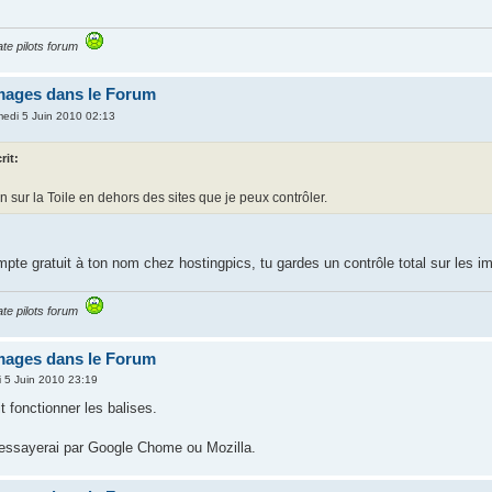
te pilots forum
images dans le Forum
edi 5 Juin 2010 02:13
rit:
n sur la Toile en dehors des sites que je peux contrôler.
mpte gratuit à ton nom chez hostingpics, tu gardes un contrôle total sur les 
te pilots forum
images dans le Forum
 5 Juin 2010 23:19
it fonctionner les balises.
j'essayerai par Google Chome ou Mozilla.