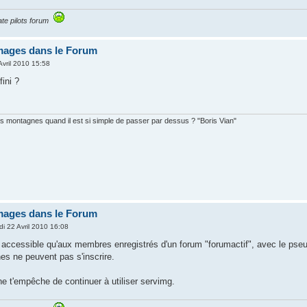
te pilots forum
images dans le Forum
Avril 2010 15:58
ini ?
s montagnes quand il est si simple de passer par dessus ? "Boris Vian"
images dans le Forum
di 22 Avril 2010 16:08
accessible qu'aux membres enregistrés d'un forum "forumactif", avec le pseud
es ne peuvent pas s'inscrire.
e t'empêche de continuer à utiliser servimg.