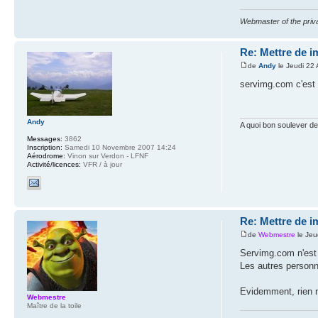
Webmaster of the priva
Re: Mettre de 
de
Andy
le Jeudi 22 
servimg.com c'est f
Andy
A quoi bon soulever de
Messages:
3862
Inscription:
Samedi 10 Novembre 2007 14:24
Aérodrome:
Vinon sur Verdon - LFNF
Activité/licences:
VFR / à jour
Re: Mettre de 
de
Webmestre
le Jeu
Servimg.com n'est 
Les autres personn
Evidemment, rien n
Webmestre
Maître de la toile