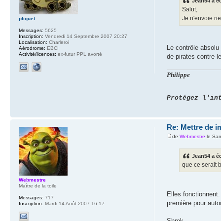
Jean54 a éc
Salut,
Je n'envoie rie
pfiquet
Messages:
5625
Inscription:
Vendredi 14 Septembre 2007 20:27
Localisation:
Charleroi
Le contrôle absolu 
Aérodrome:
EBCI
Activité/licences:
ex-futur PPL avorté
de pirates contre l
Philippe
Protégez l'in
Re: Mettre de 
de
Webmestre
le Sam
Jean54 a éc
que ce serait b
Webmestre
Maître de la toile
Elles fonctionnent.
Messages:
717
première pour autor
Inscription:
Mardi 14 Août 2007 16:17
Shrek