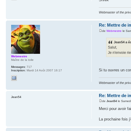
Webmaster of the priva
Re: Mettre de 
de
Webmestre
le Sam
Jean54 a éc
Salut,
Je n'envoie rie
Webmestre
Maître de la toile
Messages:
717
Si tu ouvres un co
Inscription:
Mardi 14 Août 2007 16:17
Webmaster of the priva
Re: Mettre de 
Jean54
de
Jean54
le Samedi
Merci pour avoir fa
La prochaine fois 