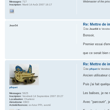
Webmaster of the priva
Messages:
717
Inscription:
Mardi 14 Août 2007 16:17
Re: Mettre de 
Jean54
de
Jean54
le Vendre
Bonsoir,
Premier essai d'en
que ce serait bien 
Re: Mettre de 
de
pfiquet
le Vendred
Ancien utilisateur 
Puis j'ai fait quelq
pfiquet
Les balises, je ne
Messages:
5625
Inscription:
Vendredi 14 Septembre 2007 20:27
Localisation:
Charleroi
Avec "parcourir", j
Aérodrome:
EBCI
Activité/licences:
ex-futur PPL avorté