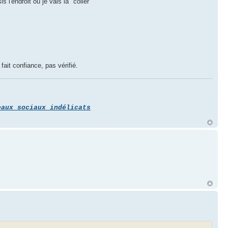
l'endroit où je vais la "coller"
fait confiance, pas vérifié.
eaux sociaux indélicats