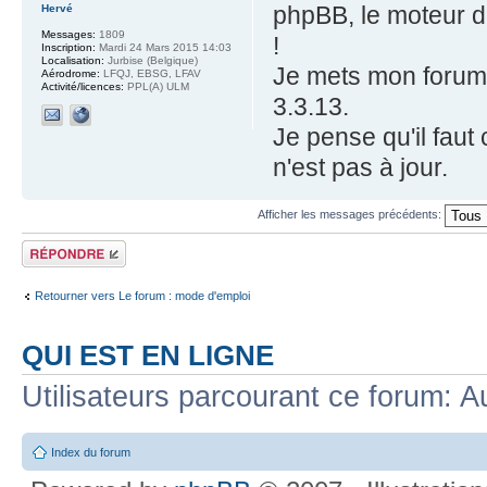
phpBB, le moteur d
Hervé
Messages:
1809
!
Inscription:
Mardi 24 Mars 2015 14:03
Localisation:
Jurbise (Belgique)
Je mets mon forum à
Aérodrome:
LFQJ, EBSG, LFAV
Activité/licences:
PPL(A) ULM
3.3.13.
Je pense qu'il faut 
n'est pas à jour.
Afficher les messages précédents:
Répondre
Retourner vers Le forum : mode d'emploi
QUI EST EN LIGNE
Utilisateurs parcourant ce forum: Au
Index du forum