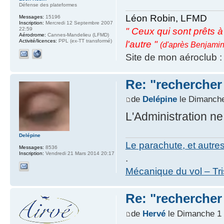
Défense des plateformes
Léon Robin, LFMD
Messages:
15196
Inscription:
Mercredi 12 Septembre 2007
22:59
" Ceux qui sont prêts à s
Aérodrome:
Cannes-Mandelieu (LFMD)
Activité/licences:
PPL (ex-TT transformé)
l'autre "
(d'après Benjamin
Site de mon aéroclub 
Re: "rechercher 
de
Delépine
le Dimanche
L'Administration ne
Delépine
Le parachute, et autre
Messages:
8536
Inscription:
Vendredi 21 Mars 2014 20:17
.
Mécanique du vol – Tr
Re: "rechercher 
de
Hervé
le Dimanche 1