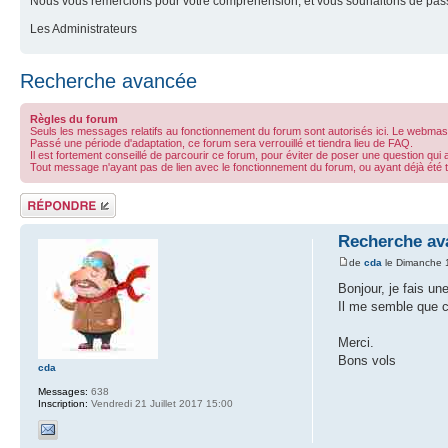
Nous vous remercions pour votre compréhension, et vous souhaitons de pass
Les Administrateurs
Recherche avancée
Règles du forum
Seuls les messages relatifs au fonctionnement du forum sont autorisés ici. Le webmast
Passé une période d'adaptation, ce forum sera verrouillé et tiendra lieu de FAQ.
Il est fortement conseillé de parcourir ce forum, pour éviter de poser une question qui 
Tout message n'ayant pas de lien avec le fonctionnement du forum, ou ayant déjà été
Répondre
Recherche av
de
cda
le Dimanche 
Bonjour, je fais un
Il me semble que c'
Merci.
Bons vols
cda
Messages:
638
Inscription:
Vendredi 21 Juillet 2017 15:00