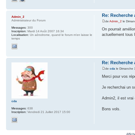
Re: Recherche 
Admin_2
Administrateur du Forum
de
Admin_2
le Diman
Messages:
300
On pourrait amélior
Inscription:
Mardi 14 Août 2007 16:34
actuellement tous l
Localisation:
Un aérodrome, quand le forum m'en laisse le
temps
Re: Recherche 
de
cda
le Dimanche 
Merci pour vos ré
Je recherchai un s
Admin2, il est vrai
cda
Bons vols.
Messages:
638
Inscription:
Vendredi 21 Juillet 2017 15:00
Affic