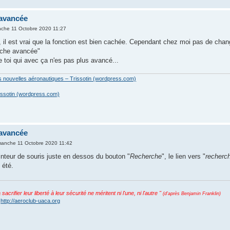
avancée
nche 11 Octobre 2020 11:27
 il est vrai que la fonction est bien cachée. Cependant chez moi pas de chan
erche avancée"
e toi qui avec ça n'es pas plus avancé...
es nouvelles aéronautiques – Trissotin (wordpress.com)
issotin (wordpress.com)
avancée
manche 11 Octobre 2020 11:42
inteur de souris juste en dessos du bouton "
Recherche
", le lien vers "
recherc
 été.
acrifier leur liberté à leur sécurité ne méritent ni l'une, ni l'autre "
(d'après Benjamin Franklin)
:
http://aeroclub-uaca.org