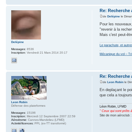
Re: Recherche 
de
Delépine
le Dima
Pour les nouveaux,
"revenir à la rech
Mais c'est peut-êtr
Delépine
Le parachute, et autr
Messages:
8536
.
Inscription:
Vendredi 21 Mars 2014 20:17
Mécanique du vol – Tr
Re: Recherche 
de
Leon Robin
le Di
En deplaçant le po
que cela a toujours
Leon Robin
Défense des plateformes
Léon Robin, LFMD
" Ceux qui sont prêts à s
Messages:
15196
Site de mon aéroclub 
Inscription:
Mercredi 12 Septembre 2007 22:59
Aérodrome:
Cannes-Mandelieu (LFMD)
Activité/licences:
PPL (ex-TT transformé)