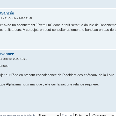
avancée
che 11 Octobre 2020 11:49
er avec un abonnement "Premium" dont le tarif serait le double de l'abonnemen
es utilisateurs. A ce sujet, on peut consulter utilement le bandeau en bas de pa
avancée
11 Octobre 2020 12:28
ponses.
ujet sur l'âge en prenant connaissance de l'accident des châteaux de la Loire.
 que Alphalima nous manque , elle qui faisait une relance régulière.
her les messages précédents:
Trier par