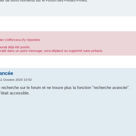
er de bons moments sur le Forum des Pilotes Privés.
er s'efforcera d'y répondre
aurait déjà été posée.
 traité dans un autre message, sera déplacé ou supprimé sans préavis.
ancée
11 Octobre 2020 10:52
e recherche sur le forum et ne trouve plus la fonction "recherche avancée".
était accessible.