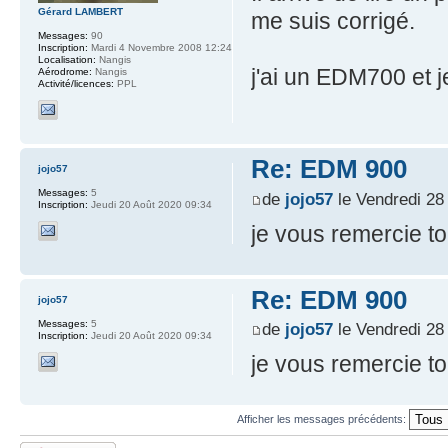
Gérard LAMBERT
me suis corrigé.
Messages:
90
Inscription:
Mardi 4 Novembre 2008 12:24
Localisation:
Nangis
j'ai un EDM700 et j
Aérodrome:
Nangis
Activité/licences:
PPL
Re: EDM 900
jojo57
Messages:
5
de
jojo57
le Vendredi 28
Inscription:
Jeudi 20 Août 2020 09:34
je vous remercie t
Re: EDM 900
jojo57
Messages:
5
de
jojo57
le Vendredi 28
Inscription:
Jeudi 20 Août 2020 09:34
je vous remercie t
Afficher les messages précédents: