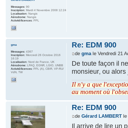
Messages:
90
Inscription:
Mardi 4 Novembre 2008 12:24
Localisation:
Nangis
Aérodrome:
Nangis
Activité/licences:
PPL
Re: EDM 900
gma
Messages:
4367
de
gma
le Vendredi 21 A
Inscription:
Mercredi 26 Octobre 2016
16:19
De toute façon il 
Localisation:
Nord de France, UK
Aérodrome:
LFAQ, EGNR, LGIO, UNBB
Activité/licences:
PPL (A), CBIR, VP-RU/
monsieur, ou alors 
VdN, TW
Il n'y a que l'excepti
au moment où l'obse
Re: EDM 900
de
Gérard LAMBERT
le
Il arrive de lire un 