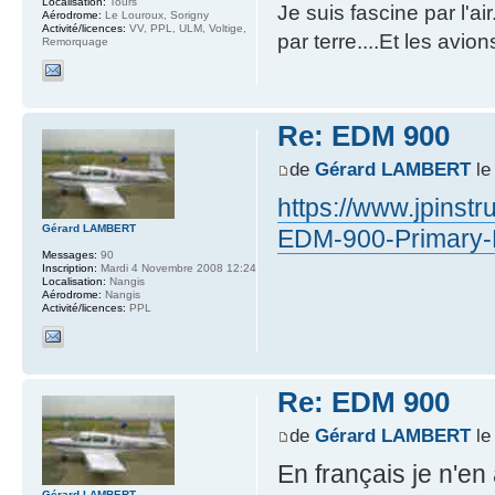
Localisation:
Tours
Je suis fascine par l'ai
Aérodrome:
Le Louroux, Sorigny
Activité/licences:
VV, PPL, ULM, Voltige,
par terre....Et les avion
Remorquage
Re: EDM 900
de
Gérard LAMBERT
le
https://www.jpinst
Gérard LAMBERT
EDM-900-Primary-R
Messages:
90
Inscription:
Mardi 4 Novembre 2008 12:24
Localisation:
Nangis
Aérodrome:
Nangis
Activité/licences:
PPL
Re: EDM 900
de
Gérard LAMBERT
le
En français je n'en 
Gérard LAMBERT