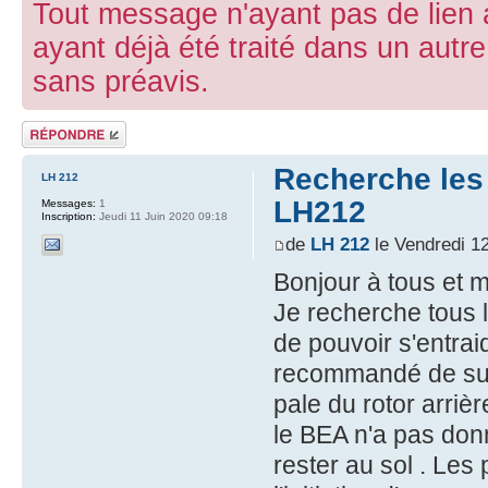
Tout message n'ayant pas de lien 
ayant déjà été traité dans un aut
sans préavis.
Répondre
Recherche les 
LH 212
LH212
Messages:
1
Inscription:
Jeudi 11 Juin 2020 09:18
de
LH 212
le Vendredi 1
Bonjour à tous et me
Je recherche tous l
de pouvoir s'entrai
recommandé de sus
pale du rotor arrièr
le BEA n'a pas don
rester au sol . Les 