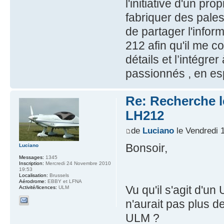
l'initiative d'un pr
fabriquer des pale
de partager l'infor
212 afin qu'il me c
détails et l’intégre
passionnés , en es
Re: Recherche le
LH212
de
Luciano
le Vendredi 
Bonsoir,
Luciano
Messages:
1345
Inscription:
Mercredi 24 Novembre 2010
19:53
Localisation:
Brussels
Aérodrome:
EBBY et LFNA
Vu qu'il s'agit d'u
Activité/licences:
ULM
n'aurait pas plus de
ULM ?