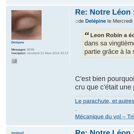
Re: Notre Léon :
de
Delépine
le Mercredi 
Leon Robin a éc
dans sa vingtième
Delépine
Messages:
8536
partie grâce à la
Inscription:
Vendredi 21 Mars 2014 20:17
C'est bien pourquoi 
cru que c'était une 
Le parachute, et autre
.
Mécanique du vol – Tr
Re: Notre Léon :
boubou3