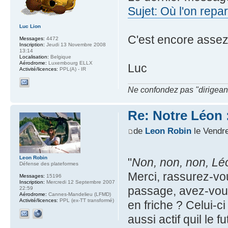
Sujet: Où l'on repa
Luc Lion
C'est encore assez 
Messages:
4472
Inscription:
Jeudi 13 Novembre 2008
13:14
Localisation:
Belgique
Aérodrome:
Luxembourg ELLX
Luc
Activité/licences:
PPL(A) - IR
Ne confondez pas "dirigeant" 
Re: Notre Léon :
de
Leon Robin
le Vendre
Leon Robin
"
Non, non, non, Léo
Défense des plateformes
Merci, rassurez-vou
Messages:
15196
Inscription:
Mercredi 12 Septembre 2007
passage, avez-vous
22:59
Aérodrome:
Cannes-Mandelieu (LFMD)
Activité/licences:
PPL (ex-TT transformé)
en friche ? Celui-ci
aussi actif quil le