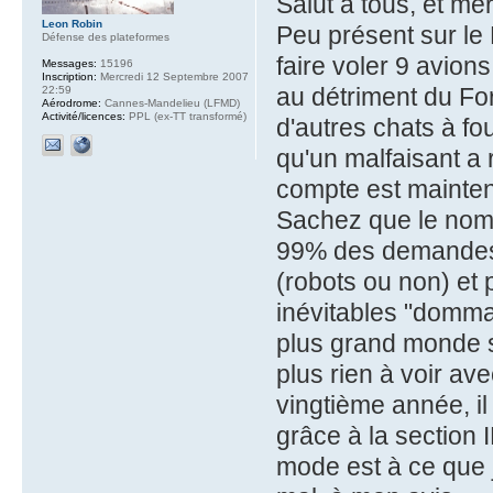
Salut à tous, et me
Leon Robin
Peu présent sur le
Défense des plateformes
faire voler 9 avion
Messages:
15196
Inscription:
Mercredi 12 Septembre 2007
au détriment du Fo
22:59
Aérodrome:
Cannes-Mandelieu (LFMD)
Activité/licences:
PPL (ex-TT transformé)
d'autres chats à fo
qu'un malfaisant a 
compte est mainten
Sachez que le nom
99% des demandes 
(robots ou non) et
inévitables "domma
plus grand monde su
plus rien à voir a
vingtième année, il
grâce à la section
mode est à ce que j