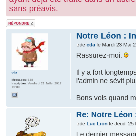
sans préavis.
Répondre
Notre Léon : I
de
cda
le Mardi 23 Mai 
Rassurez-moi.
Il y a fort longtem
cda
l'admin ne sévit pl
Messages:
638
Inscription:
Vendredi 21 Juillet 2017
15:00
Bons vols quand 
Re: Notre Léon :
de
Luc Lion
le Jeudi 25
Le dernier message