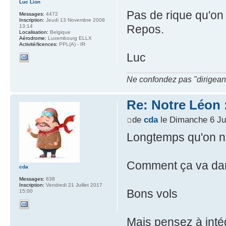
Luc Lion
Pas de rique qu'on 
Messages:
4472
Inscription:
Jeudi 13 Novembre 2008
Repos.
13:14
Localisation:
Belgique
Aérodrome:
Luxembourg ELLX
Activité/licences:
PPL(A) - IR
Luc
Ne confondez pas "dirigeant" 
Re: Notre Léon :
de
cda
le Dimanche 6 Jui
Longtemps qu'on ne
Comment ça va dans
cda
Messages:
638
Inscription:
Vendredi 21 Juillet 2017
Bons vols
15:00
Mais pensez à intégr