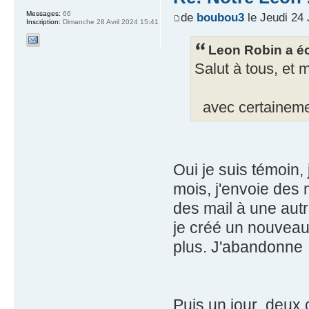
Messages:
66
de
boubou3
le Jeudi 24 
Inscription:
Dimanche 28 Avril 2024 15:41
Leon Robin a éc
Salut à tous, et 
avec certainemen
Oui je suis témoin, 
mois, j'envoie des m
des mail à une autr
je créé un nouveau l
plus. J'abandonne
Puis un jour deux c