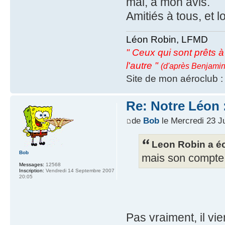
mal, à mon avis.
Amitiés à tous, et 
Léon Robin, LFMD
" Ceux qui sont prêts à s
l'autre "
(d'après Benjamin
Site de mon aéroclub 
Re: Notre Léon :
de
Bob
le Mercredi 23 Ju
Leon Robin a éc
Bob
mais son compte 
Messages:
12568
Inscription:
Vendredi 14 Septembre 2007
20:05
Pas vraiment, il vi