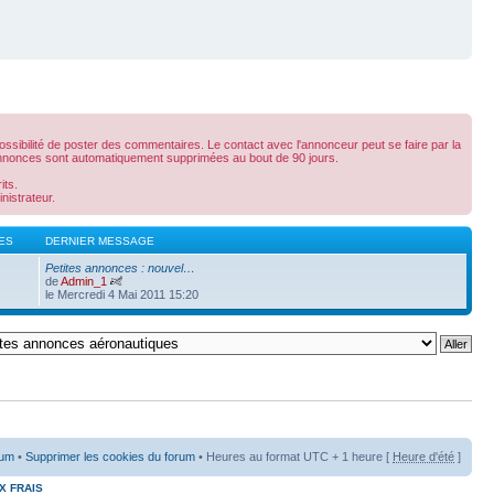
ibilité de poster des commentaires. Le contact avec l'annonceur peut se faire par la
es annonces sont automatiquement supprimées au bout de 90 jours.
its.
nistrateur.
ES
DERNIER MESSAGE
Petites annonces : nouvel…
de
Admin_1
le Mercredi 4 Mai 2011 15:20
rum
•
Supprimer les cookies du forum
• Heures au format UTC + 1 heure [
Heure d'été
]
X FRAIS