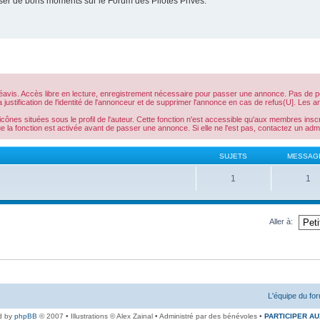
er de bons moments sur le Forum des Pilotes Privés.
is. Accès libre en lecture, enregistrement nécessaire pour passer une annonce. Pas de poss
la justification de l'identité de l'annonceur et de supprimer l'annonce en cas de refus(U]. L
icônes situées sous le profil de l'auteur. Cette fonction n'est accessible qu'aux membres inscr
a fonction est activée avant de passer une annonce. Si elle ne l'est pas, contactez un admi
SUJETS
MESSAG
1
1
Aller à:
L'équipe du fo
d by
phpBB
© 2007 • Illustrations © Alex Zainal • Administré par des bénévoles •
PARTICIPER AU