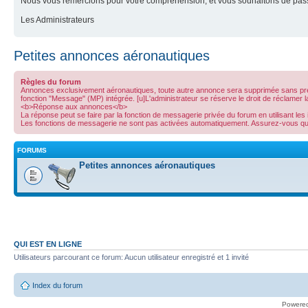
Nous vous remercions pour votre compréhension, et vous souhaitons de pass
Les Administrateurs
Petites annonces aéronautiques
Règles du forum
Annonces exclusivement aéronautiques, toute autre annonce sera supprimée sans préav
fonction "Message" (MP) intégrée. [u]L'administrateur se réserve le droit de réclamer 
<b>Réponse aux annonces</b>
La réponse peut se faire par la fonction de messagerie privée du forum en utilisant les 
Les fonctions de messagerie ne sont pas activées automatiquement. Assurez-vous que l
FORUMS
Petites annonces aéronautiques
QUI EST EN LIGNE
Utilisateurs parcourant ce forum: Aucun utilisateur enregistré et 1 invité
Index du forum
Powere