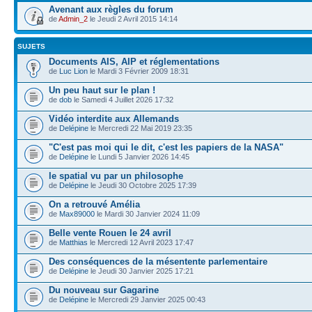
Avenant aux règles du forum
de
Admin_2
le Jeudi 2 Avril 2015 14:14
SUJETS
Documents AIS, AIP et réglementations
de
Luc Lion
le Mardi 3 Février 2009 18:31
Un peu haut sur le plan !
de
dob
le Samedi 4 Juillet 2026 17:32
Vidéo interdite aux Allemands
de
Delépine
le Mercredi 22 Mai 2019 23:35
"C'est pas moi qui le dit, c'est les papiers de la NASA"
de
Delépine
le Lundi 5 Janvier 2026 14:45
le spatial vu par un philosophe
de
Delépine
le Jeudi 30 Octobre 2025 17:39
On a retrouvé Amélia
de
Max89000
le Mardi 30 Janvier 2024 11:09
Belle vente Rouen le 24 avril
de
Matthias
le Mercredi 12 Avril 2023 17:47
Des conséquences de la mésentente parlementaire
de
Delépine
le Jeudi 30 Janvier 2025 17:21
Du nouveau sur Gagarine
de
Delépine
le Mercredi 29 Janvier 2025 00:43