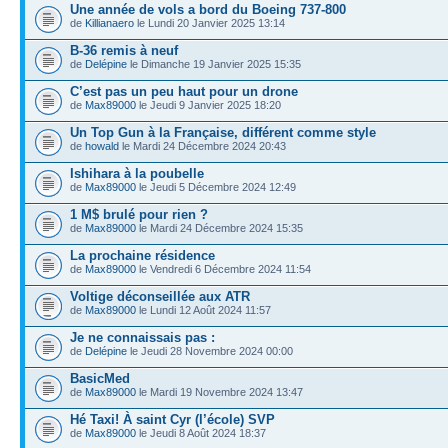
Une année de vols a bord du Boeing 737-800
de
Killianaero
le Lundi 20 Janvier 2025 13:14
B-36 remis à neuf
de
Delépine
le Dimanche 19 Janvier 2025 15:35
C’est pas un peu haut pour un drone
de
Max89000
le Jeudi 9 Janvier 2025 18:20
Un Top Gun à la Française, différent comme style
de
howald
le Mardi 24 Décembre 2024 20:43
Ishihara à la poubelle
de
Max89000
le Jeudi 5 Décembre 2024 12:49
1 M$ brulé pour rien ?
de
Max89000
le Mardi 24 Décembre 2024 15:35
La prochaine résidence
de
Max89000
le Vendredi 6 Décembre 2024 11:54
Voltige déconseillée aux ATR
de
Max89000
le Lundi 12 Août 2024 11:57
Je ne connaissais pas :
de
Delépine
le Jeudi 28 Novembre 2024 00:00
BasicMed
de
Max89000
le Mardi 19 Novembre 2024 13:47
Hé Taxi! À saint Cyr (l’école) SVP
de
Max89000
le Jeudi 8 Août 2024 18:37