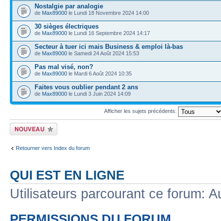
Nostalgie par analogie
de
Max89000
le Lundi 18 Novembre 2024 14:00
30 sièges électriques
de
Max89000
le Lundi 16 Septembre 2024 14:17
Secteur à tuer ici mais Business & emploi là-bas
de
Max89000
le Samedi 24 Août 2024 15:53
Pas mal visé, non?
de
Max89000
le Mardi 6 Août 2024 10:35
Faites vous oublier pendant 2 ans
de
Max89000
le Lundi 3 Juin 2024 14:09
Afficher les sujets précédents:
Ecrire un nouveau
sujet
Retourner vers Index du forum
QUI EST EN LIGNE
Utilisateurs parcourant ce forum: Au
PERMISSIONS DU FORUM