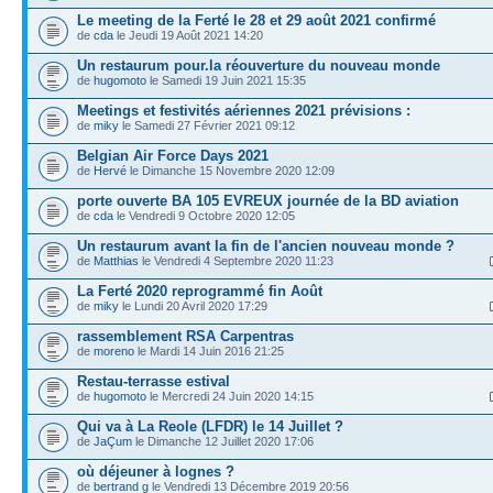
Le meeting de la Ferté le 28 et 29 août 2021 confirmé
de
cda
le Jeudi 19 Août 2021 14:20
Un restaurum pour.la réouverture du nouveau monde
de
hugomoto
le Samedi 19 Juin 2021 15:35
Meetings et festivités aériennes 2021 prévisions :
de
miky
le Samedi 27 Février 2021 09:12
Belgian Air Force Days 2021
de
Hervé
le Dimanche 15 Novembre 2020 12:09
porte ouverte BA 105 EVREUX journée de la BD aviation
de
cda
le Vendredi 9 Octobre 2020 12:05
Un restaurum avant la fin de l'ancien nouveau monde ?
de
Matthias
le Vendredi 4 Septembre 2020 11:23
La Ferté 2020 reprogrammé fin Août
de
miky
le Lundi 20 Avril 2020 17:29
rassemblement RSA Carpentras
de
moreno
le Mardi 14 Juin 2016 21:25
Restau-terrasse estival
de
hugomoto
le Mercredi 24 Juin 2020 14:15
Qui va à La Reole (LFDR) le 14 Juillet ?
de
JaÇum
le Dimanche 12 Juillet 2020 17:06
où déjeuner à lognes ?
de
bertrand g
le Vendredi 13 Décembre 2019 20:56