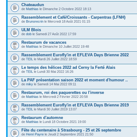
Chateaudun
de
Matthias
le Dimanche 2 Octobre 2022 18:13
Rassemblement et Café/Croissants - Carpentras (LFNH)
de
Brunorecrin
le Mercredi 18 Août 2021 01:15
ULM Blois
de
dob
le Samedi 27 Août 2022 17:59
Restaurum de vacances
de
Matthias
le Dimanche 10 Juillet 2022 19:48
Rassemblement Eurofly'in et EFLEVA Days Brienne 2022
de
TEIL
le Mardi 26 Juillet 2022 18:59
Le temps des hélices 2022 ad Cerny la Ferté Alais
de
TEIL
le Lundi 30 Mai 2022 16:26
La PAF présentation saison 2022 et moment d'humour ..
de
miky
le Samedi 14 Mai 2022 09:11
Restaurum, roi des paquerettes ou l'inverse
de
Matthias
le Mercredi 2 Février 2022 20:58
Rassemblement Eurofly'in et EFLEVA Days Brienne 2019
de
TEIL
le Mardi 30 Juillet 2019 13:07
Restaurum d'automne
de
Matthias
le Lundi 18 Octobre 2021 19:00
Fête du centenaire à Strasbourg - 25 et 26 septembre
de
Henri Payre
le Jeudi 2 Septembre 2021 21:50