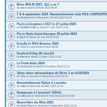
Blois MULM 2023. Qui y va ?
de
dob
le Mardi 29 Août 2023 09:47
7 & 8 septembre 2024 -Rassemblement club RSA CARPENT
de
Brunorecrin
le Dimanche 25 Août 2024 18:44
Fly-In à Gruyères LSGT le 27 juillet 2024
de
FlyWithCarlito
le Jeudi 27 Juin 2024 14:15
Fly-in Nuits-Saint-Georges 28 juillet 2024
de
lpp37
le Mardi 25 Juin 2024 23:52
Eurofly'in RSA Brienne 2024
de
TEIL
le Lundi 29 Avril 2024 09:06
Duxford D-Day 80 Juin1/2
de
lbleriot
le Mardi 12 Mars 2024 11:05
La Ferté-Alais 2024
de
Richard78
le Mardi 24 Octobre 2023 12:13
3ème salon aéronautique de Brive 3 au 6/10/2024
de
TEIL
le Samedi 16 Décembre 2023 23:15
Rassemblement Rallye à Lourdes
de
rallye
le Mercredi 30 Août 2023 13:19
Restaurum à l’arrache? (29/11)
de
Gilles131
le Vendredi 24 Novembre 2023 19:58
Bours'Aéro du Rhin 2023
de
Henri Payre
le Vendredi 8 Septembre 2023 13:34