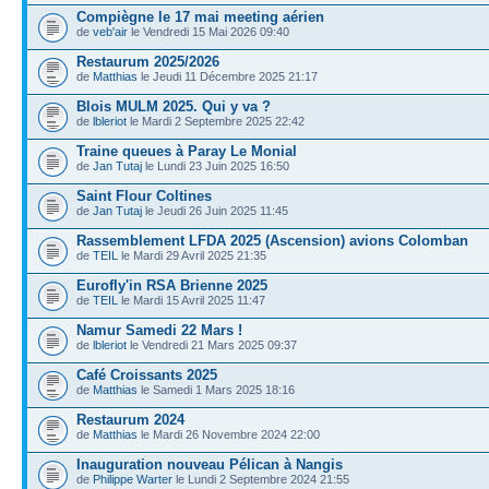
Compiègne le 17 mai meeting aérien
de
veb'air
le Vendredi 15 Mai 2026 09:40
Restaurum 2025/2026
de
Matthias
le Jeudi 11 Décembre 2025 21:17
Blois MULM 2025. Qui y va ?
de
lbleriot
le Mardi 2 Septembre 2025 22:42
Traine queues à Paray Le Monial
de
Jan Tutaj
le Lundi 23 Juin 2025 16:50
Saint Flour Coltines
de
Jan Tutaj
le Jeudi 26 Juin 2025 11:45
Rassemblement LFDA 2025 (Ascension) avions Colomban
de
TEIL
le Mardi 29 Avril 2025 21:35
Eurofly'in RSA Brienne 2025
de
TEIL
le Mardi 15 Avril 2025 11:47
Namur Samedi 22 Mars !
de
lbleriot
le Vendredi 21 Mars 2025 09:37
Café Croissants 2025
de
Matthias
le Samedi 1 Mars 2025 18:16
Restaurum 2024
de
Matthias
le Mardi 26 Novembre 2024 22:00
Inauguration nouveau Pélican à Nangis
de
Philippe Warter
le Lundi 2 Septembre 2024 21:55