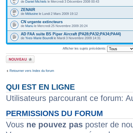
de
Daniel Michiels
le Mercredi 3 Décembre 2008 00:43
ZENAIR
de
Mélusine
le Lundi 2 Mars 2009 19:12
CN urgente extincteurs
de
Manu
le Mercredi 25 Novembre 2009 20:24
AD FAA suite BS Piper Aircraft (PA28;PA32;PA34;PA44)
de
Yves-Marie Bourelli
le Mardi 3 Novembre 2009 14:31
Afficher les sujets précédents:
Ecrire un nouveau
sujet
Retourner vers Index du forum
QUI EST EN LIGNE
Utilisateurs parcourant ce forum: Au
PERMISSIONS DU FORUM
Vous
ne pouvez pas
poster de no