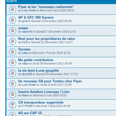
SUJETS
Piper et les "nouveaux carburants"
de
Leon Robin
le Mercredi 2 Avril 2025 09:22
AP & GFC 500 Garmin
de
gma
le Samedi 3 Décembre 2022 00:29
notam
de
olivier45
le Samedi 7 Décembre 2019 13:51
Noel pour les propriétaires de ratox
de
FbS
le Samedi 23 Décembre 2017 10:27
Tecnam
de
rallye
le Mercredi 7 Février 2018 16:32
Ma petite contribution
de
rallye
le Jeudi 30 Novembre 2017 00:54
la vie tient à une goupille
de
flyer999
le Samedi 25 Novembre 2017 17:53
Un nouveau SB pour Tonton chez Piper
de
Leon Robin
le Jeudi 24 Août 2017 23:09
Issoire Aviation Lionceau / Lion
de
Manu
le Vendredi 5 Juin 2009 09:52
CN transpondeur supprimée
de
F-PSAB
le Mercredi 7 Août 2013 20:49
AD sur CAP 10