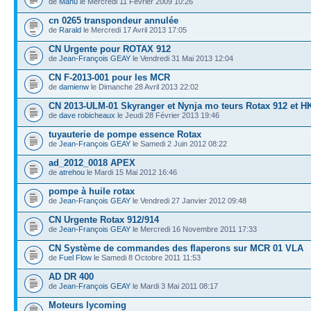
de
Manu
le Mercredi 11 Février 2009 10:26
cn 0265 transpondeur annulée
de
Rarald
le Mercredi 17 Avril 2013 17:05
CN Urgente pour ROTAX 912
de
Jean-François GEAY
le Vendredi 31 Mai 2013 12:04
CN F-2013-001 pour les MCR
de
damienw
le Dimanche 28 Avril 2013 22:02
CN 2013-ULM-01 Skyranger et Nynja mo teurs Rotax 912 et H
de
dave robicheaux
le Jeudi 28 Février 2013 19:46
tuyauterie de pompe essence Rotax
de
Jean-François GEAY
le Samedi 2 Juin 2012 08:22
ad_2012_0018 APEX
de
atrehou
le Mardi 15 Mai 2012 16:46
pompe à huile rotax
de
Jean-François GEAY
le Vendredi 27 Janvier 2012 09:48
CN Urgente Rotax 912/914
de
Jean-François GEAY
le Mercredi 16 Novembre 2011 17:33
CN Système de commandes des flaperons sur MCR 01 VLA
de
Fuel Flow
le Samedi 8 Octobre 2011 11:53
AD DR 400
de
Jean-François GEAY
le Mardi 3 Mai 2011 08:17
Moteurs lycoming