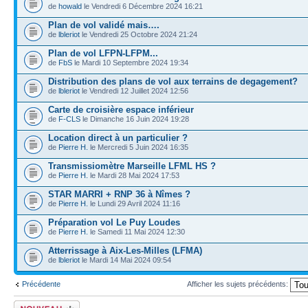
de
howald
le Vendredi 6 Décembre 2024 16:21
Plan de vol validé mais….
de
lbleriot
le Vendredi 25 Octobre 2024 21:24
Plan de vol LFPN-LFPM...
de
FbS
le Mardi 10 Septembre 2024 19:34
Distribution des plans de vol aux terrains de degagement?
de
lbleriot
le Vendredi 12 Juillet 2024 12:56
Carte de croisière espace inférieur
de
F-CLS
le Dimanche 16 Juin 2024 19:28
Location direct à un particulier ?
de
Pierre H.
le Mercredi 5 Juin 2024 16:35
Transmissiomètre Marseille LFML HS ?
de
Pierre H.
le Mardi 28 Mai 2024 17:53
STAR MARRI + RNP 36 à Nîmes ?
de
Pierre H.
le Lundi 29 Avril 2024 11:16
Préparation vol Le Puy Loudes
de
Pierre H.
le Samedi 11 Mai 2024 12:30
Atterrissage à Aix-Les-Milles (LFMA)
de
lbleriot
le Mardi 14 Mai 2024 09:54
Précédente
Afficher les sujets précédents:
Ecrire un nouveau