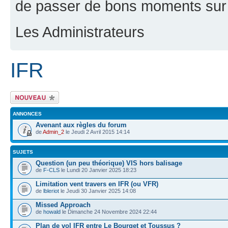
de passer de bons moments sur 
Les Administrateurs
IFR
Ecrire un nouveau
sujet
ANNONCES
Avenant aux règles du forum
de
Admin_2
le Jeudi 2 Avril 2015 14:14
SUJETS
Question (un peu théorique) VIS hors balisage
de
F-CLS
le Lundi 20 Janvier 2025 18:23
Limitation vent travers en IFR (ou VFR)
de
lbleriot
le Jeudi 30 Janvier 2025 14:08
Missed Approach
de
howald
le Dimanche 24 Novembre 2024 22:44
Plan de vol IFR entre Le Bourget et Toussus ?