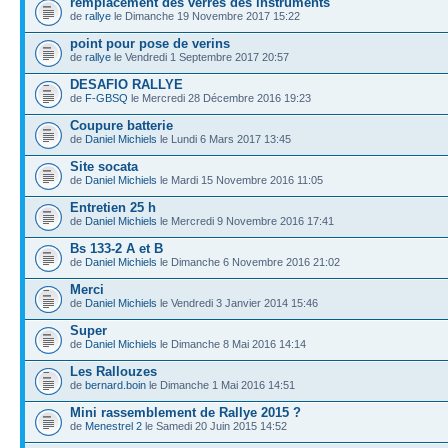
remplacement des verres des instruments
de
rallye
le Dimanche 19 Novembre 2017 15:22
point pour pose de verins
de
rallye
le Vendredi 1 Septembre 2017 20:57
DESAFIO RALLYE
de
F-GBSQ
le Mercredi 28 Décembre 2016 19:23
Coupure batterie
de
Daniel Michiels
le Lundi 6 Mars 2017 13:45
Site socata
de
Daniel Michiels
le Mardi 15 Novembre 2016 11:05
Entretien 25 h
de
Daniel Michiels
le Mercredi 9 Novembre 2016 17:41
Bs 133-2 A et B
de
Daniel Michiels
le Dimanche 6 Novembre 2016 21:02
Merci
de
Daniel Michiels
le Vendredi 3 Janvier 2014 15:46
Super
de
Daniel Michiels
le Dimanche 8 Mai 2016 14:14
Les Rallouzes
de
bernard.boin
le Dimanche 1 Mai 2016 14:51
Mini rassemblement de Rallye 2015 ?
de
Menestrel 2
le Samedi 20 Juin 2015 14:52