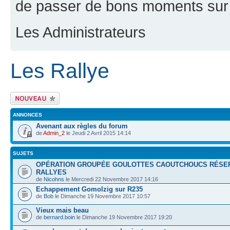
de passer de bons moments sur 
Les Administrateurs
Les Rallye
Ecrire un nouveau
sujet
ANNONCES
Avenant aux règles du forum
de
Admin_2
le Jeudi 2 Avril 2015 14:14
SUJETS
OPÉRATION GROUPÉE GOULOTTES CAOUTCHOUCS RÉSE
RALLYES
de
Nicohns
le Mercredi 22 Novembre 2017 14:16
Echappement Gomolzig sur R235
de
Bob
le Dimanche 19 Novembre 2017 10:57
Vieux mais beau
de
bernard.boin
le Dimanche 19 Novembre 2017 19:20