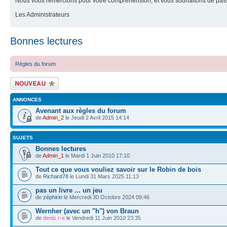
Nous vous remercions pour votre compréhension, et vous souhaitons de pass
Les Administrateurs
Bonnes lectures
Règles du forum
Ecrire un nouveau
sujet
ANNONCES
Avenant aux règles du forum
de
Admin_2
le Jeudi 2 Avril 2015 14:14
SUJETS
Bonnes lectures
de
Admin_1
le Mardi 1 Juin 2010 17:10
Tout ce que vous vouliez savoir sur le Robin de bois
de
Richard78
le Lundi 31 Mars 2025 11:13
pas un livre ... un jeu
de
zéphirin
le Mercredi 30 Octobre 2024 09:46
Wernher (avec un "h") von Braun
de
denis r-e
le Vendredi 11 Juin 2010 23:35