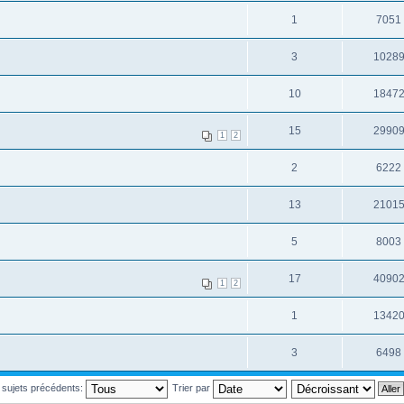
1
7051
3
1028
10
1847
15
2990
1
2
2
6222
13
2101
5
8003
17
4090
1
2
1
1342
3
6498
s sujets précédents:
Trier par