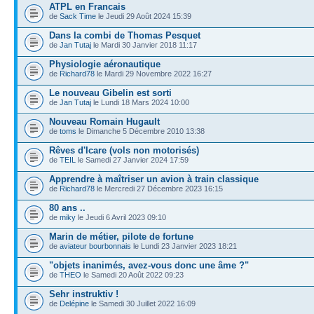
ATPL en Francais
de
Sack Time
le Jeudi 29 Août 2024 15:39
Dans la combi de Thomas Pesquet
de
Jan Tutaj
le Mardi 30 Janvier 2018 11:17
Physiologie aéronautique
de
Richard78
le Mardi 29 Novembre 2022 16:27
Le nouveau Gibelin est sorti
de
Jan Tutaj
le Lundi 18 Mars 2024 10:00
Nouveau Romain Hugault
de
toms
le Dimanche 5 Décembre 2010 13:38
Rêves d'Icare (vols non motorisés)
de
TEIL
le Samedi 27 Janvier 2024 17:59
Apprendre à maîtriser un avion à train classique
de
Richard78
le Mercredi 27 Décembre 2023 16:15
80 ans ..
de
miky
le Jeudi 6 Avril 2023 09:10
Marin de métier, pilote de fortune
de
aviateur bourbonnais
le Lundi 23 Janvier 2023 18:21
"objets inanimés, avez-vous donc une âme ?"
de
THEO
le Samedi 20 Août 2022 09:23
Sehr instruktiv !
de
Delépine
le Samedi 30 Juillet 2022 16:09