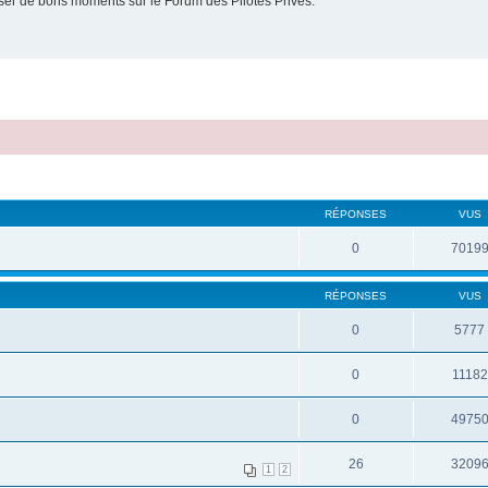
er de bons moments sur le Forum des Pilotes Privés.
RÉPONSES
VUS
0
7019
RÉPONSES
VUS
0
5777
0
11182
0
4975
26
3209
1
2