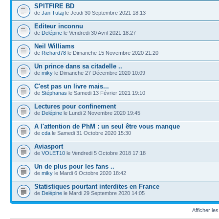
SPITFIRE BD
de
Jan Tutaj
le Jeudi 30 Septembre 2021 18:13
Editeur inconnu
de
Delépine
le Vendredi 30 Avril 2021 18:27
Neil Williams
de
Richard78
le Dimanche 15 Novembre 2020 21:20
Un prince dans sa citadelle ..
de
miky
le Dimanche 27 Décembre 2020 10:09
C'est pas un livre mais...
de
Stéphanas
le Samedi 13 Février 2021 19:10
Lectures pour confinement
de
Delépine
le Lundi 2 Novembre 2020 19:45
A l'attention de PhM : un seul être vous manque
de
cda
le Samedi 31 Octobre 2020 15:30
Aviasport
de
VOLET10
le Vendredi 5 Octobre 2018 17:18
Un de plus pour les fans ..
de
miky
le Mardi 6 Octobre 2020 18:42
Statistiques pourtant interdites en France
de
Delépine
le Mardi 29 Septembre 2020 14:05
Afficher le