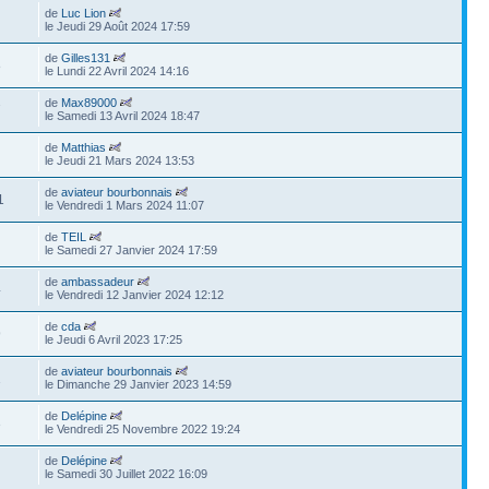
de
Luc Lion
le Jeudi 29 Août 2024 17:59
de
Gilles131
8
le Lundi 22 Avril 2024 14:16
de
Max89000
7
le Samedi 13 Avril 2024 18:47
de
Matthias
le Jeudi 21 Mars 2024 13:53
de
aviateur bourbonnais
1
le Vendredi 1 Mars 2024 11:07
de
TEIL
le Samedi 27 Janvier 2024 17:59
de
ambassadeur
4
le Vendredi 12 Janvier 2024 12:12
de
cda
9
le Jeudi 6 Avril 2023 17:25
de
aviateur bourbonnais
1
le Dimanche 29 Janvier 2023 14:59
de
Delépine
3
le Vendredi 25 Novembre 2022 19:24
de
Delépine
le Samedi 30 Juillet 2022 16:09