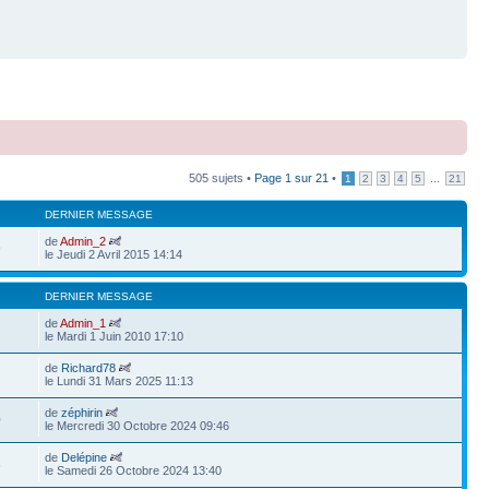
505 sujets •
Page
1
sur
21
•
...
1
2
3
4
5
21
DERNIER MESSAGE
de
Admin_2
9
le Jeudi 2 Avril 2015 14:14
DERNIER MESSAGE
de
Admin_1
le Mardi 1 Juin 2010 17:10
de
Richard78
le Lundi 31 Mars 2025 11:13
de
zéphirin
0
le Mercredi 30 Octobre 2024 09:46
de
Delépine
6
le Samedi 26 Octobre 2024 13:40