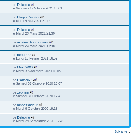
de
Delépine
le Vendredi 1 Octobre 2021 13:03
de
Philippe Warter
9
le Mardi 4 Mai 2021 21:14
de
Delépine
2
le Mardi 23 Mars 2021 21:30
de
aviateur bourbonnais
9
le Mardi 23 Mars 2021 14:48
de
beberk22
le Lundi 15 Février 2021 16:59
de
Max89000
5
le Mardi 3 Novembre 2020 16:05
de
Richard78
le Samedi 31 Octobre 2020 20:07
de
zéphirin
2
le Samedi 31 Octobre 2020 12:41
de
ambassadeur
0
le Mardi 6 Octobre 2020 19:18
de
Delépine
le Mardi 29 Septembre 2020 16:28
Suivante