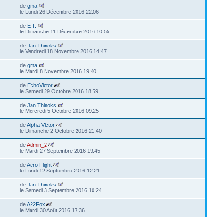
de
gma
6
le Lundi 26 Décembre 2016 22:06
de
E.T.
3
le Dimanche 11 Décembre 2016 10:55
de
Jan Thinoks
le Vendredi 18 Novembre 2016 14:47
de
gma
0
le Mardi 8 Novembre 2016 19:40
de
EchoVictor
2
le Samedi 29 Octobre 2016 18:59
de
Jan Thinoks
le Mercredi 5 Octobre 2016 09:25
de
Alpha Victor
3
le Dimanche 2 Octobre 2016 21:40
de
Admin_2
0
le Mardi 27 Septembre 2016 19:45
de
Aero Flight
7
le Lundi 12 Septembre 2016 12:21
de
Jan Thinoks
le Samedi 3 Septembre 2016 10:24
de
A22Fox
9
le Mardi 30 Août 2016 17:36