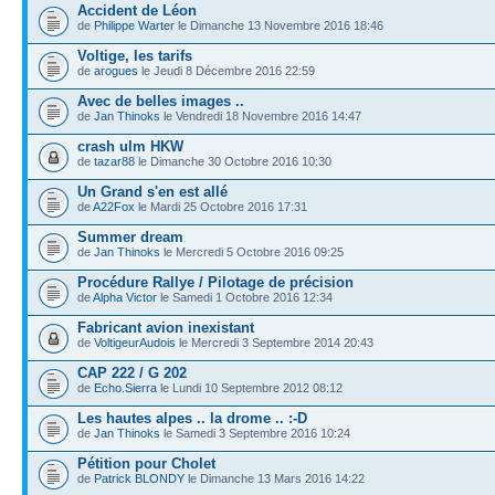
Accident de Léon
de
Philippe Warter
le Dimanche 13 Novembre 2016 18:46
Voltige, les tarifs
de
arogues
le Jeudi 8 Décembre 2016 22:59
Avec de belles images ..
de
Jan Thinoks
le Vendredi 18 Novembre 2016 14:47
crash ulm HKW
de
tazar88
le Dimanche 30 Octobre 2016 10:30
Un Grand s'en est allé
de
A22Fox
le Mardi 25 Octobre 2016 17:31
Summer dream
de
Jan Thinoks
le Mercredi 5 Octobre 2016 09:25
Procédure Rallye / Pilotage de précision
de
Alpha Victor
le Samedi 1 Octobre 2016 12:34
Fabricant avion inexistant
de
VoltigeurAudois
le Mercredi 3 Septembre 2014 20:43
CAP 222 / G 202
de
Echo.Sierra
le Lundi 10 Septembre 2012 08:12
Les hautes alpes .. la drome .. :-D
de
Jan Thinoks
le Samedi 3 Septembre 2016 10:24
Pétition pour Cholet
de
Patrick BLONDY
le Dimanche 13 Mars 2016 14:22