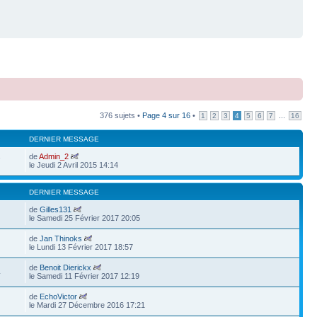
376 sujets •
Page
4
sur
16
•
...
1
2
3
4
5
6
7
16
DERNIER MESSAGE
de
Admin_2
7
le Jeudi 2 Avril 2015 14:14
DERNIER MESSAGE
de
Gilles131
le Samedi 25 Février 2017 20:05
de
Jan Thinoks
le Lundi 13 Février 2017 18:57
de
Benoit Dierickx
4
le Samedi 11 Février 2017 12:19
de
EchoVictor
le Mardi 27 Décembre 2016 17:21