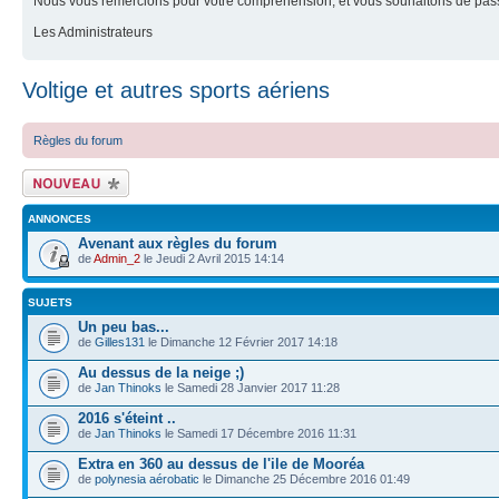
Nous vous remercions pour votre compréhension, et vous souhaitons de pass
Les Administrateurs
Voltige et autres sports aériens
Règles du forum
Ecrire un nouveau
sujet
ANNONCES
Avenant aux règles du forum
de
Admin_2
le Jeudi 2 Avril 2015 14:14
SUJETS
Un peu bas...
de
Gilles131
le Dimanche 12 Février 2017 14:18
Au dessus de la neige ;)
de
Jan Thinoks
le Samedi 28 Janvier 2017 11:28
2016 s'éteint ..
de
Jan Thinoks
le Samedi 17 Décembre 2016 11:31
Extra en 360 au dessus de l'ile de Mooréa
de
polynesia aérobatic
le Dimanche 25 Décembre 2016 01:49