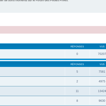
er de bons moments sur le Forum des Pilotes Privés.
RÉPONSES
VUS
0
7020
RÉPONSES
VUS
5
7581
2
4975
11
1342
8
9630