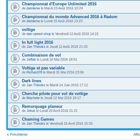
Championnat d'Europe Unlimited 2016
de
damienw
le Mardi 23 Août 2016 10:24
Championnat du monde Advanced 2016 à Radom
de
damienw
le Lundi 15 Août 2016 13:23
voltige
de
dan speed shop
le Vendredi 12 Août 2016 14:15
In full light 2016
de
Jan Thinoks
le Jeudi 11 Août 2016 21:03
Combinaison de vol
de
Jeffair
le Lundi 16 Mai 2016 18:51
Voltige et pas variable
de
Richard78
le Mardi 31 Mai 2016 23:06
Dark lines
de
Jan Thinoks
le Mardi 14 Juin 2016 17:12
Cherche pilote pour vol de voltige
de
Machete
le Jeudi 12 Mai 2016 19:17
Remorquage planeur
de
Jekar
le Lundi 25 Avril 2016 21:21
Chaming Games
de
Jan Thinoks
le Vendredi 15 Avril 2016 15:33
Précédente
Affi