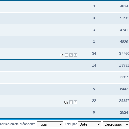
3
4834
3
5158
3
4741
3
4826
34
3776
1
2
3
14
1393
1
3387
5
6442
22
2535
1
2
0
2524
cher les sujets précédents:
Trier par