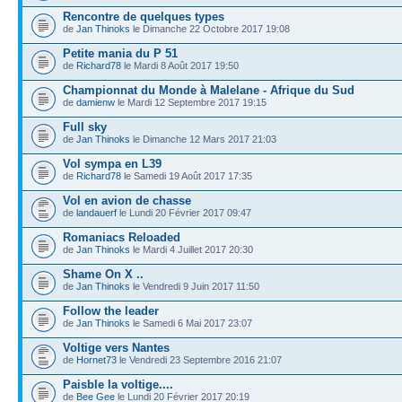
Rencontre de quelques types
de
Jan Thinoks
le Dimanche 22 Octobre 2017 19:08
Petite mania du P 51
de
Richard78
le Mardi 8 Août 2017 19:50
Championnat du Monde à Malelane - Afrique du Sud
de
damienw
le Mardi 12 Septembre 2017 19:15
Full sky
de
Jan Thinoks
le Dimanche 12 Mars 2017 21:03
Vol sympa en L39
de
Richard78
le Samedi 19 Août 2017 17:35
Vol en avion de chasse
de
landauerf
le Lundi 20 Février 2017 09:47
Romaniacs Reloaded
de
Jan Thinoks
le Mardi 4 Juillet 2017 20:30
Shame On X ..
de
Jan Thinoks
le Vendredi 9 Juin 2017 11:50
Follow the leader
de
Jan Thinoks
le Samedi 6 Mai 2017 23:07
Voltige vers Nantes
de
Hornet73
le Vendredi 23 Septembre 2016 21:07
Paisble la voltige....
de
Bee Gee
le Lundi 20 Février 2017 20:19