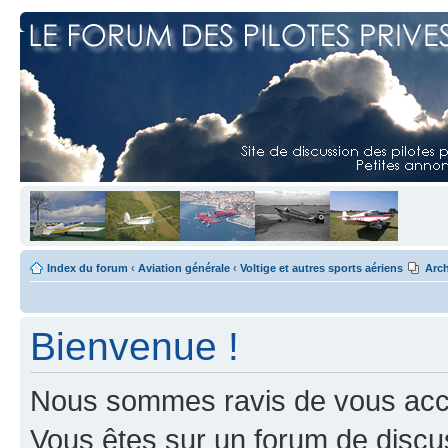
Index du forum
‹
Aviation générale
‹
Voltige et autres sports aériens
Arch
Bienvenue !
Nous sommes ravis de vous accuei
Vous êtes sur un forum de discus