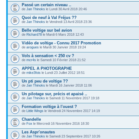
Passé un certain niveau ..
de
Jan Thinoks
le Lundi 30 Avril 2018 20:46
Quoi de neuf à Val Fréjus ??
de
Jan Thinoks
le Vendredi 13 Avril 2018 23:36
Belle voltige sur bel avion
de
Richard78
le Mardi 6 Mars 2018 12:43
Vidéo de voltige - Connu 2017 Promotion
de
arogues
le Mardi 30 Janvier 2018 19:24
Vols à sensation < 250 cv ?
de
mcr4s
le Samedi 10 Février 2018 21:52
APPEL A PHOTOGRAPHE
de
mike3fois
le Lundi 23 Juillet 2012 18:51
Un pti peu de voltige ??
de
Jan Thinoks
le Mardi 16 Janvier 2018 11:06
Un pilotage sur, précis et apaisé ..
de
Jan Thinoks
le Samedi 11 Novembre 2017 19:18
Formation voltige à l'ouest ?
de
Little Wings
le Vendredi 24 Novembre 2017 14:19
Chandelle
de
Fox
le Mercredi 16 Novembre 2016 18:30
Les Aspr'onautes
de
Jan Thinoks
le Samedi 23 Septembre 2017 10:26