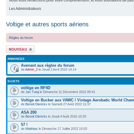
Nous vous remercions pour votre compréhension, et vous souhaitons de pass
Les Administrateurs
Voltige et autres sports aériens
Règles du forum
Ecrire un nouveau
sujet
ANNONCES
Avenant aux règles du forum
de
Admin_2
le Jeudi 2 Avril 2015 14:14
SUJETS
voltige en RF4D
de
Jan Tutaj
le Dimanche 11 Décembre 2022 09:41
Voltige en Bucker aux VAWC / Vintage Aerobatic World Cha
de
Benoit Dierickx
le Samedi 27 Août 2022 11:37
ASA 200
de
Benoit Dierickx
le Jeudi 4 Août 2016 10:20
57 !
de
Matthias
le Dimanche 17 Juillet 2022 10:03