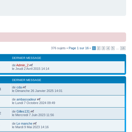
376 sujets •
Page
1
sur
16
•
...
1
2
3
4
5
16
DERNIER MESSAGE
de
Admin_2
8
le Jeudi 2 Avril 2015 14:14
DERNIER MESSAGE
de
cda
4
le Dimanche 26 Janvier 2025 14:01
de
ambassadeur
1
le Lundi 7 Octobre 2024 09:49
de
Gilles131
2
le Mercredi 7 Juin 2023 11:56
de
Le manche
3
le Mardi 9 Mai 2023 14:16