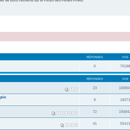
er de bons moments sur le Forum des Pilotes Privés.
RÉPONSES
VUS
0
7018
RÉPONSES
VUS
23
10060
1
2
mpio
9
1837
72
19304
1
2
3
4
5
41
5541
1
2
3