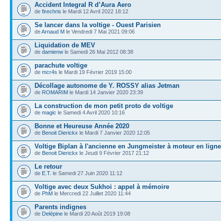
Accident Integral R d’Aura Aero
de
firechris
le Mardi 12 Avril 2022 18:12
Se lancer dans la voltige - Ouest Parisien
de
Arnaud M
le Vendredi 7 Mai 2021 09:06
Liquidation de MEV
de
damienw
le Samedi 26 Mai 2012 08:38
parachute voltige
de
mcr4s
le Mardi 19 Février 2019 15:00
Décollage autonome de Y. ROSSY alias Jetman
de
ROMARIM
le Mardi 14 Janvier 2020 23:39
La construction de mon petit proto de voltige
de
magic
le Samedi 4 Avril 2020 10:16
Bonne et Heureuse Année 2020
de
Benoit Dierickx
le Mardi 7 Janvier 2020 12:05
Voltige Biplan à l'ancienne en Jungmeister à moteur en ligne
de
Benoit Dierickx
le Jeudi 9 Février 2017 21:12
Le retour
de
E.T.
le Samedi 27 Juin 2020 11:12
Voltige avec deux Sukhoi : appel à mémoire
de
PhM
le Mercredi 22 Juillet 2020 11:44
Parents indignes
de
Delépine
le Mardi 20 Août 2019 19:08