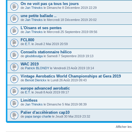
On ne voit pas ça tous les jours
de
Jan Thinoks
le Dimanche 8 Décembre 2019 22:29
une petite ballade ..
de
Jan Thinoks
le Mercredi 18 Décembre 2019 20:02
L'Oisans et ses pentes
de
Jan Thinoks
le Mercredi 25 Septembre 2019 09:56
FCL800
de
E.T.
le Jeudi 2 Mai 2019 20:59
Conseils stationnaire hélico
de
gloubiboulga
le Samedi 7 Septembre 2019 19:13
WAC 2019
de
Patrick BLONDY
le Vendredi 23 Août 2019 19:14
Vintage Aerobatics World Championships at Gera 2019
de
Benoit Dierickx
le Lundi 26 Août 2019 09:43
europe advanced aerobatic
de
E.T.
le Jeudi 8 Août 2019 09:17
Limitless
de
Jan Thinoks
le Dimanche 5 Mai 2019 08:39
Palier d'accélération cap10
de
papa tango charlie
le Jeudi 30 Mai 2019 23:32
Afficher le