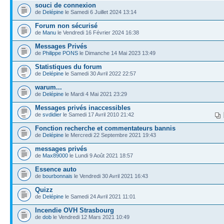
souci de connexion
de
Delépine
le Samedi 6 Juillet 2024 13:14
Forum non sécurisé
de
Manu
le Vendredi 16 Février 2024 16:38
Messages Privés
de
Philippe PONS
le Dimanche 14 Mai 2023 13:49
Statistiques du forum
de
Delépine
le Samedi 30 Avril 2022 22:57
warum...
de
Delépine
le Mardi 4 Mai 2021 23:29
Messages privés inaccessibles
de
svdidier
le Samedi 17 Avril 2010 21:42
Fonction recherche et commentateurs bannis
de
Delépine
le Mercredi 22 Septembre 2021 19:43
messages privés
de
Max89000
le Lundi 9 Août 2021 18:57
Essence auto
de
bourbonnais
le Vendredi 30 Avril 2021 16:43
Quizz
de
Delépine
le Samedi 24 Avril 2021 11:01
Incendie OVH Strasbourg
de
dob
le Vendredi 12 Mars 2021 10:49