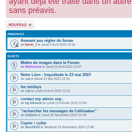
ayant déjà été traité dans un aut
sans préavis.
Ecrire un nouveau
sujet
ANNONCES
Avenant aux règles du forum
de
Admin_2
le Jeudi 2 Avril 2015 14:14
SUJETS
Mettre de images dans le Forum
de
Webmestre
le Jeudi 22 Avril 2010 14:07
Notre Léon : Inquiétude le 23 mai 2023
de
cda
le Mardi 23 Mai 2023 18:16
les smileys
de
cda
le Lundi 14 Avril 2025 12:42
contact mp admin svp..
de
big lebowski
le Lundi 13 Février 2012 12:50
"rechercher les messages de l'utilisateur"
de
Delépine
le Jeudi 28 Novembre 2024 13:49
Copier / coller
de
Max89000
le Vendredi 29 Novembre 2024 12:48