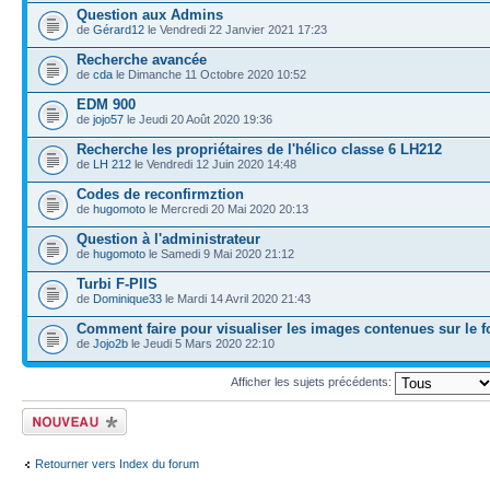
Question aux Admins
de
Gérard12
le Vendredi 22 Janvier 2021 17:23
Recherche avancée
de
cda
le Dimanche 11 Octobre 2020 10:52
EDM 900
de
jojo57
le Jeudi 20 Août 2020 19:36
Recherche les propriétaires de l'hélico classe 6 LH212
de
LH 212
le Vendredi 12 Juin 2020 14:48
Codes de reconfirmztion
de
hugomoto
le Mercredi 20 Mai 2020 20:13
Question à l'administrateur
de
hugomoto
le Samedi 9 Mai 2020 21:12
Turbi F-PIIS
de
Dominique33
le Mardi 14 Avril 2020 21:43
Comment faire pour visualiser les images contenues sur le f
de
Jojo2b
le Jeudi 5 Mars 2020 22:10
Afficher les sujets précédents:
Ecrire un nouveau
sujet
Retourner vers Index du forum