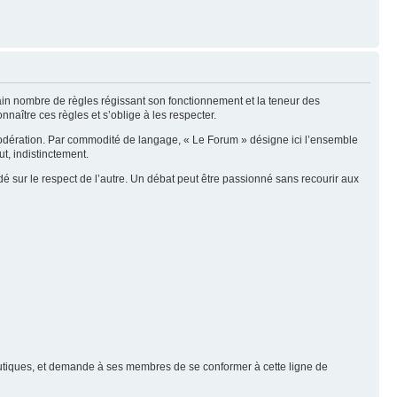
tain nombre de règles régissant son fonctionnement et la teneur des
naître ces règles et s’oblige à les respecter.
modération. Par commodité de langage, « Le Forum » désigne ici l’ensemble
t, indistinctement.
é sur le respect de l’autre. Un débat peut être passionné sans recourir aux
nautiques, et demande à ses membres de se conformer à cette ligne de