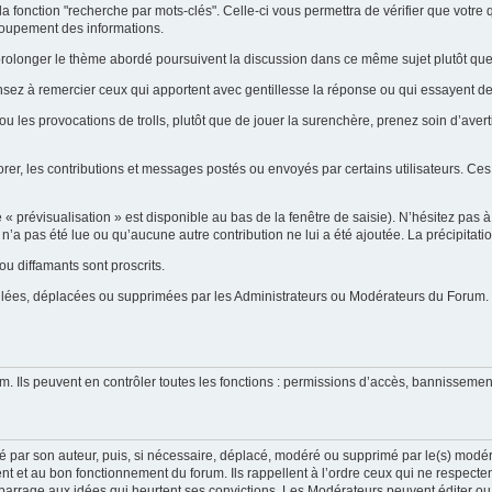
la fonction "recherche par mots-clés". Celle-ci vous permettra de vérifier que votr
groupement des informations.
ent prolonger le thème abordé poursuivent la discussion dans ce même sujet plutôt q
ensez à remercier ceux qui apportent avec gentillesse la réponse ou qui essayent de
ou les provocations de trolls, plutôt que de jouer la surenchère, prenez soin d’ave
orer, les contributions et messages postés ou envoyés par certains utilisateurs. Ces
prévisualisation » est disponible au bas de la fenêtre de saisie). N’hésitez pas à e
on n’a pas été lue ou qu’aucune autre contribution ne lui a été ajoutée. La précipitat
u diffamants sont proscrits.
uillées, déplacées ou supprimées par les Administrateurs ou Modérateurs du Forum.
m. Ils peuvent en contrôler toutes les fonctions : permissions d’accès, bannissement
é par son auteur, puis, si nécessaire, déplacé, modéré ou supprimé par le(s) modér
t et au bon fonctionnement du forum. Ils rappellent à l’ordre ceux qui ne respecte
 barrage aux idées qui heurtent ses convictions. Les Modérateurs peuvent éditer ou s