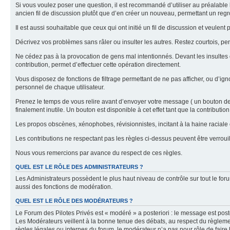
Si vous voulez poser une question, il est recommandé d’utiliser au préalable 
ancien fil de discussion plutôt que d’en créer un nouveau, permettant un re
Il est aussi souhaitable que ceux qui ont initié un fil de discussion et veul
Décrivez vos problèmes sans râler ou insulter les autres. Restez courtois, p
Ne cédez pas à la provocation de gens mal intentionnés. Devant les insultes 
contribution, permet d’effectuer cette opération directement.
Vous disposez de fonctions de filtrage permettant de ne pas afficher, ou d’ign
personnel de chaque utilisateur.
Prenez le temps de vous relire avant d’envoyer votre message ( un bouton de « 
finalement inutile. Un bouton est disponible à cet effet tant que la contributi
Les propos obscènes, xénophobes, révisionnistes, incitant à la haine raciale o
Les contributions ne respectant pas les règles ci-dessus peuvent être verro
Nous vous remercions par avance du respect de ces règles.
QUEL EST LE RÔLE DES ADMINISTRATEURS ?
Les Administrateurs possèdent le plus haut niveau de contrôle sur tout le foru
aussi des fonctions de modération.
QUEL EST LE RÔLE DES MODÉRATEURS ?
Le Forum des Pilotes Privés est « modéré » a posteriori : le message est post
Les Modérateurs veillent à la bonne tenue des débats, au respect du règlemen
règles légales ou internes du forum, le modérateur n’a pas pour rôle de faire