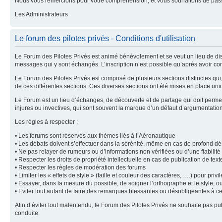
Nous vous remercions pour votre compréhension, et vous souhaitons de pass
Les Administrateurs
Le forum des pilotes privés - Conditions d'utilisation
Le Forum des Pilotes Privés est animé bénévolement et se veut un lieu de dis
messages qui y sont échangés. L’inscription n’est possible qu’après avoir con
Le Forum des Pilotes Privés est composé de plusieurs sections distinctes qu
de ces différentes sections. Ces diverses sections ont été mises en place uni
Le Forum est un lieu d’échanges, de découverte et de partage qui doit permet
injures ou invectives, qui sont souvent la marque d’un défaut d’argumentatio
Les règles à respecter :
• Les forums sont réservés aux thèmes liés à l’Aéronautique
• Les débats doivent s’effectuer dans la sérénité, même en cas de profond d
• Ne pas relayer de rumeurs ou d’informations non vérifiées ou d’une fiabilit
• Respecter les droits de propriété intellectuelle en cas de publication de tex
• Respecter les règles de modération des forums
• Limiter les « effets de style » (taille et couleur des caractères, ….) pour privilé
• Essayer, dans la mesure du possible, de soigner l’orthographe et le style, o
• Eviter tout autant de faire des remarques blessantes ou désobligeantes à c
Afin d’éviter tout malentendu, le Forum des Pilotes Privés ne souhaite pas 
conduite.