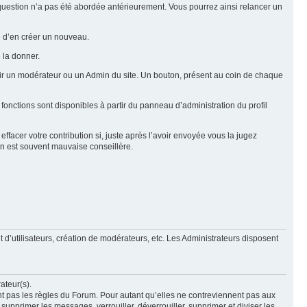
e question n’a pas été abordée antérieurement. Vous pourrez ainsi relancer un
ue d’en créer un nouveau.
 la donner.
rtir un modérateur ou un Admin du site. Un bouton, présent au coin de chaque
 fonctions sont disponibles à partir du panneau d’administration du profil
ffacer votre contribution si, juste après l’avoir envoyée vous la jugez
ion est souvent mauvaise conseillère.
 d’utilisateurs, création de modérateurs, etc. Les Administrateurs disposent
ateur(s).
nt pas les règles du Forum. Pour autant qu’elles ne contreviennent pas aux
upprimer les messages, verrouiller, déverrouiller, supprimer et diviser les