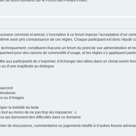
er de bons moments sur le Forum des Pilotes Privés.
cussion convivial et amical. L’inscription à ce forum impose l’acceptation d’un cer
firmé avoir pris connaissance de ces règles. Chaque participant est donc réputé con
i, techniquement, constituent chacune un forum du point de vue administration et 
quement pour des raisons de commodité d’usage, et les règles s’y appliquent partou
tre aux participants de s’exprimer, d’échanger des idées dans un climat serein fond
n ou d’une inaptitude au dialogue.
ésaccord
é douteuse
tes ou d’images
gier la lisibilité du texte
u tout au moins de ne pas trop les massacrer ;-)
eux qui éprouvent des difficultés dans ce domaine
publier de discussions, commentaires ou jugements relatifs à d’autres forums aéro