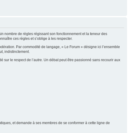
tain nombre de règles régissant son fonctionnement et la teneur des
naître ces règles et s’oblige à les respecter.
modération. Par commodité de langage, « Le Forum » désigne ici l’ensemble
t, indistinctement.
é sur le respect de l’autre. Un débat peut être passionné sans recourir aux
nautiques, et demande à ses membres de se conformer à cette ligne de