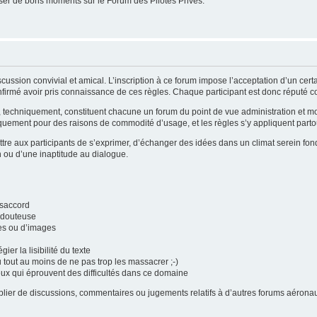
er de bons moments sur le Forum des Pilotes Privés.
cussion convivial et amical. L’inscription à ce forum impose l’acceptation d’un cer
firmé avoir pris connaissance de ces règles. Chaque participant est donc réputé con
i, techniquement, constituent chacune un forum du point de vue administration et 
quement pour des raisons de commodité d’usage, et les règles s’y appliquent partou
tre aux participants de s’exprimer, d’échanger des idées dans un climat serein fond
n ou d’une inaptitude au dialogue.
ésaccord
é douteuse
tes ou d’images
gier la lisibilité du texte
u tout au moins de ne pas trop les massacrer ;-)
eux qui éprouvent des difficultés dans ce domaine
publier de discussions, commentaires ou jugements relatifs à d’autres forums aéro