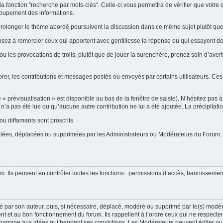
la fonction "recherche par mots-clés". Celle-ci vous permettra de vérifier que votr
groupement des informations.
ent prolonger le thème abordé poursuivent la discussion dans ce même sujet plutôt q
ensez à remercier ceux qui apportent avec gentillesse la réponse ou qui essayent de
ou les provocations de trolls, plutôt que de jouer la surenchère, prenez soin d’ave
orer, les contributions et messages postés ou envoyés par certains utilisateurs. Ces
prévisualisation » est disponible au bas de la fenêtre de saisie). N’hésitez pas à e
on n’a pas été lue ou qu’aucune autre contribution ne lui a été ajoutée. La précipitat
u diffamants sont proscrits.
uillées, déplacées ou supprimées par les Administrateurs ou Modérateurs du Forum.
m. Ils peuvent en contrôler toutes les fonctions : permissions d’accès, bannissement
é par son auteur, puis, si nécessaire, déplacé, modéré ou supprimé par le(s) modér
t et au bon fonctionnement du forum. Ils rappellent à l’ordre ceux qui ne respecte
 barrage aux idées qui heurtent ses convictions. Les Modérateurs peuvent éditer ou s