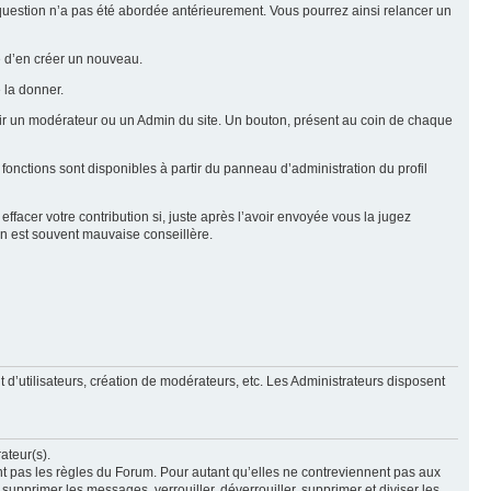
e question n’a pas été abordée antérieurement. Vous pourrez ainsi relancer un
ue d’en créer un nouveau.
 la donner.
rtir un modérateur ou un Admin du site. Un bouton, présent au coin de chaque
 fonctions sont disponibles à partir du panneau d’administration du profil
ffacer votre contribution si, juste après l’avoir envoyée vous la jugez
ion est souvent mauvaise conseillère.
 d’utilisateurs, création de modérateurs, etc. Les Administrateurs disposent
ateur(s).
nt pas les règles du Forum. Pour autant qu’elles ne contreviennent pas aux
upprimer les messages, verrouiller, déverrouiller, supprimer et diviser les