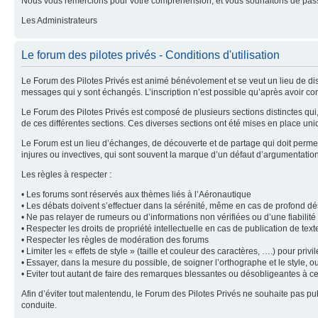
Nous vous remercions pour votre compréhension, et vous souhaitons de pass
Les Administrateurs
Le forum des pilotes privés - Conditions d'utilisation
Le Forum des Pilotes Privés est animé bénévolement et se veut un lieu de dis
messages qui y sont échangés. L’inscription n’est possible qu’après avoir con
Le Forum des Pilotes Privés est composé de plusieurs sections distinctes qu
de ces différentes sections. Ces diverses sections ont été mises en place uni
Le Forum est un lieu d’échanges, de découverte et de partage qui doit permet
injures ou invectives, qui sont souvent la marque d’un défaut d’argumentatio
Les règles à respecter :
• Les forums sont réservés aux thèmes liés à l’Aéronautique
• Les débats doivent s’effectuer dans la sérénité, même en cas de profond d
• Ne pas relayer de rumeurs ou d’informations non vérifiées ou d’une fiabilit
• Respecter les droits de propriété intellectuelle en cas de publication de tex
• Respecter les règles de modération des forums
• Limiter les « effets de style » (taille et couleur des caractères, ….) pour privilé
• Essayer, dans la mesure du possible, de soigner l’orthographe et le style, o
• Eviter tout autant de faire des remarques blessantes ou désobligeantes à c
Afin d’éviter tout malentendu, le Forum des Pilotes Privés ne souhaite pas 
conduite.