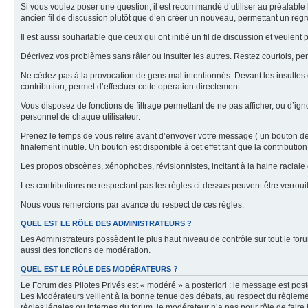
Si vous voulez poser une question, il est recommandé d’utiliser au préalable 
ancien fil de discussion plutôt que d’en créer un nouveau, permettant un re
Il est aussi souhaitable que ceux qui ont initié un fil de discussion et veul
Décrivez vos problèmes sans râler ou insulter les autres. Restez courtois, p
Ne cédez pas à la provocation de gens mal intentionnés. Devant les insultes 
contribution, permet d’effectuer cette opération directement.
Vous disposez de fonctions de filtrage permettant de ne pas afficher, ou d’ign
personnel de chaque utilisateur.
Prenez le temps de vous relire avant d’envoyer votre message ( un bouton de « 
finalement inutile. Un bouton est disponible à cet effet tant que la contributi
Les propos obscènes, xénophobes, révisionnistes, incitant à la haine raciale o
Les contributions ne respectant pas les règles ci-dessus peuvent être verro
Nous vous remercions par avance du respect de ces règles.
QUEL EST LE RÔLE DES ADMINISTRATEURS ?
Les Administrateurs possèdent le plus haut niveau de contrôle sur tout le foru
aussi des fonctions de modération.
QUEL EST LE RÔLE DES MODÉRATEURS ?
Le Forum des Pilotes Privés est « modéré » a posteriori : le message est post
Les Modérateurs veillent à la bonne tenue des débats, au respect du règlemen
règles légales ou internes du forum, le modérateur n’a pas pour rôle de faire