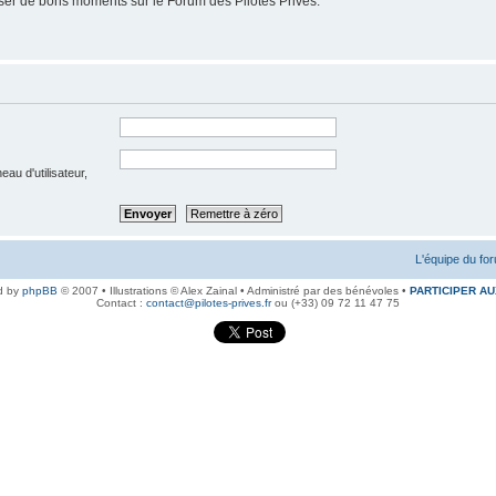
er de bons moments sur le Forum des Pilotes Privés.
au d'utilisateur,
L'équipe du fo
d by
phpBB
© 2007 • Illustrations © Alex Zainal • Administré par des bénévoles •
PARTICIPER AU
Contact :
contact@pilotes-prives.fr
ou (+33) 09 72 11 47 75