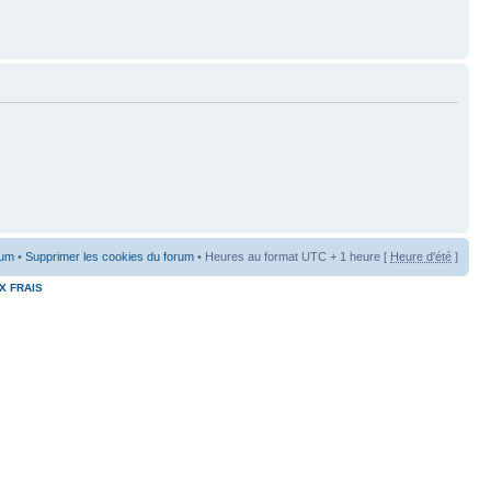
rum
•
Supprimer les cookies du forum
• Heures au format UTC + 1 heure [
Heure d'été
]
X FRAIS