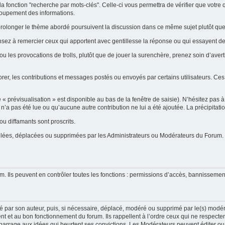
la fonction "recherche par mots-clés". Celle-ci vous permettra de vérifier que votr
groupement des informations.
ent prolonger le thème abordé poursuivent la discussion dans ce même sujet plutôt q
ensez à remercier ceux qui apportent avec gentillesse la réponse ou qui essayent de
ou les provocations de trolls, plutôt que de jouer la surenchère, prenez soin d’ave
orer, les contributions et messages postés ou envoyés par certains utilisateurs. Ces
prévisualisation » est disponible au bas de la fenêtre de saisie). N’hésitez pas à e
on n’a pas été lue ou qu’aucune autre contribution ne lui a été ajoutée. La précipitat
u diffamants sont proscrits.
uillées, déplacées ou supprimées par les Administrateurs ou Modérateurs du Forum.
m. Ils peuvent en contrôler toutes les fonctions : permissions d’accès, bannissement
é par son auteur, puis, si nécessaire, déplacé, modéré ou supprimé par le(s) modér
t et au bon fonctionnement du forum. Ils rappellent à l’ordre ceux qui ne respecte
 barrage aux idées qui heurtent ses convictions. Les Modérateurs peuvent éditer ou s