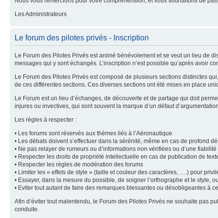
Nous vous remercions pour votre compréhension, et vous souhaitons de pass
Les Administrateurs
Le forum des pilotes privés - Inscription
Le Forum des Pilotes Privés est animé bénévolement et se veut un lieu de dis
messages qui y sont échangés. L’inscription n’est possible qu’après avoir con
Le Forum des Pilotes Privés est composé de plusieurs sections distinctes qu
de ces différentes sections. Ces diverses sections ont été mises en place uni
Le Forum est un lieu d’échanges, de découverte et de partage qui doit permet
injures ou invectives, qui sont souvent la marque d’un défaut d’argumentatio
Les règles à respecter :
• Les forums sont réservés aux thèmes liés à l’Aéronautique
• Les débats doivent s’effectuer dans la sérénité, même en cas de profond d
• Ne pas relayer de rumeurs ou d’informations non vérifiées ou d’une fiabilit
• Respecter les droits de propriété intellectuelle en cas de publication de tex
• Respecter les règles de modération des forums
• Limiter les « effets de style » (taille et couleur des caractères, ….) pour privilé
• Essayer, dans la mesure du possible, de soigner l’orthographe et le style, o
• Eviter tout autant de faire des remarques blessantes ou désobligeantes à c
Afin d’éviter tout malentendu, le Forum des Pilotes Privés ne souhaite pas 
conduite.