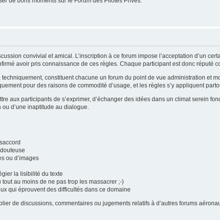
er de bons moments sur le Forum des Pilotes Privés.
cussion convivial et amical. L’inscription à ce forum impose l’acceptation d’un cer
firmé avoir pris connaissance de ces règles. Chaque participant est donc réputé con
i, techniquement, constituent chacune un forum du point de vue administration et 
quement pour des raisons de commodité d’usage, et les règles s’y appliquent partou
tre aux participants de s’exprimer, d’échanger des idées dans un climat serein fond
n ou d’une inaptitude au dialogue.
ésaccord
é douteuse
tes ou d’images
gier la lisibilité du texte
u tout au moins de ne pas trop les massacrer ;-)
eux qui éprouvent des difficultés dans ce domaine
publier de discussions, commentaires ou jugements relatifs à d’autres forums aéro