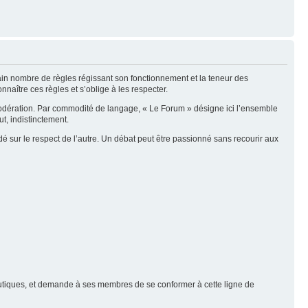
tain nombre de règles régissant son fonctionnement et la teneur des
naître ces règles et s’oblige à les respecter.
modération. Par commodité de langage, « Le Forum » désigne ici l’ensemble
t, indistinctement.
é sur le respect de l’autre. Un débat peut être passionné sans recourir aux
nautiques, et demande à ses membres de se conformer à cette ligne de