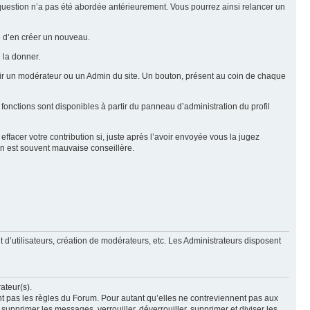
e question n’a pas été abordée antérieurement. Vous pourrez ainsi relancer un
ue d’en créer un nouveau.
 la donner.
rtir un modérateur ou un Admin du site. Un bouton, présent au coin de chaque
 fonctions sont disponibles à partir du panneau d’administration du profil
ffacer votre contribution si, juste après l’avoir envoyée vous la jugez
ion est souvent mauvaise conseillère.
 d’utilisateurs, création de modérateurs, etc. Les Administrateurs disposent
ateur(s).
nt pas les règles du Forum. Pour autant qu’elles ne contreviennent pas aux
upprimer les messages, verrouiller, déverrouiller, supprimer et diviser les