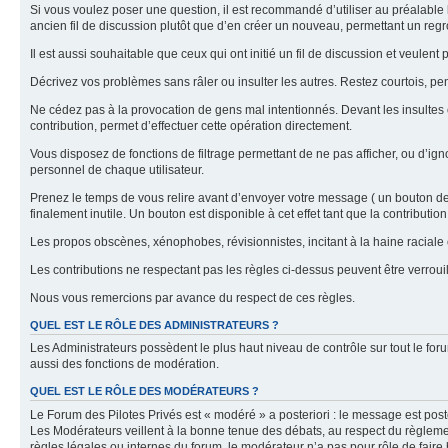
Si vous voulez poser une question, il est recommandé d’utiliser au préalable 
ancien fil de discussion plutôt que d’en créer un nouveau, permettant un re
Il est aussi souhaitable que ceux qui ont initié un fil de discussion et veul
Décrivez vos problèmes sans râler ou insulter les autres. Restez courtois, p
Ne cédez pas à la provocation de gens mal intentionnés. Devant les insultes 
contribution, permet d’effectuer cette opération directement.
Vous disposez de fonctions de filtrage permettant de ne pas afficher, ou d’ign
personnel de chaque utilisateur.
Prenez le temps de vous relire avant d’envoyer votre message ( un bouton de « 
finalement inutile. Un bouton est disponible à cet effet tant que la contributi
Les propos obscènes, xénophobes, révisionnistes, incitant à la haine raciale o
Les contributions ne respectant pas les règles ci-dessus peuvent être verro
Nous vous remercions par avance du respect de ces règles.
QUEL EST LE RÔLE DES ADMINISTRATEURS ?
Les Administrateurs possèdent le plus haut niveau de contrôle sur tout le foru
aussi des fonctions de modération.
QUEL EST LE RÔLE DES MODÉRATEURS ?
Le Forum des Pilotes Privés est « modéré » a posteriori : le message est post
Les Modérateurs veillent à la bonne tenue des débats, au respect du règlemen
règles légales ou internes du forum, le modérateur n’a pas pour rôle de faire