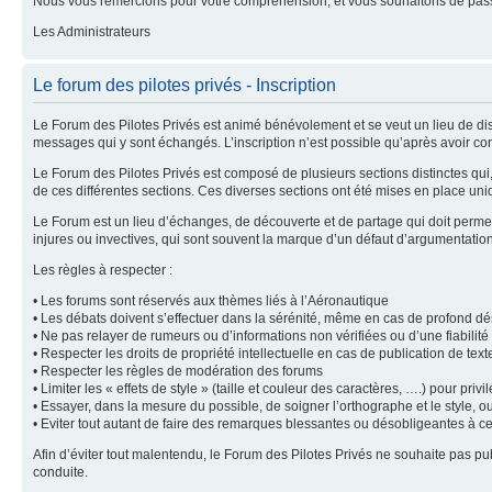
Nous vous remercions pour votre compréhension, et vous souhaitons de pass
Les Administrateurs
Le forum des pilotes privés - Inscription
Le Forum des Pilotes Privés est animé bénévolement et se veut un lieu de dis
messages qui y sont échangés. L’inscription n’est possible qu’après avoir con
Le Forum des Pilotes Privés est composé de plusieurs sections distinctes qu
de ces différentes sections. Ces diverses sections ont été mises en place uni
Le Forum est un lieu d’échanges, de découverte et de partage qui doit permet
injures ou invectives, qui sont souvent la marque d’un défaut d’argumentatio
Les règles à respecter :
• Les forums sont réservés aux thèmes liés à l’Aéronautique
• Les débats doivent s’effectuer dans la sérénité, même en cas de profond d
• Ne pas relayer de rumeurs ou d’informations non vérifiées ou d’une fiabilit
• Respecter les droits de propriété intellectuelle en cas de publication de tex
• Respecter les règles de modération des forums
• Limiter les « effets de style » (taille et couleur des caractères, ….) pour privilé
• Essayer, dans la mesure du possible, de soigner l’orthographe et le style, o
• Eviter tout autant de faire des remarques blessantes ou désobligeantes à c
Afin d’éviter tout malentendu, le Forum des Pilotes Privés ne souhaite pas 
conduite.