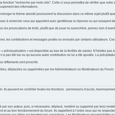
la fonction "recherche par mots-clés". Celle-ci vous permettra de vérifier que votr
groupement des informations.
ent prolonger le thème abordé poursuivent la discussion dans ce même sujet plutôt q
ensez à remercier ceux qui apportent avec gentillesse la réponse ou qui essayent de
ou les provocations de trolls, plutôt que de jouer la surenchère, prenez soin d’ave
orer, les contributions et messages postés ou envoyés par certains utilisateurs. Ces
prévisualisation » est disponible au bas de la fenêtre de saisie). N’hésitez pas à e
on n’a pas été lue ou qu’aucune autre contribution ne lui a été ajoutée. La précipitat
u diffamants sont proscrits.
uillées, déplacées ou supprimées par les Administrateurs ou Modérateurs du Forum.
m. Ils peuvent en contrôler toutes les fonctions : permissions d’accès, bannissement
é par son auteur, puis, si nécessaire, déplacé, modéré ou supprimé par le(s) modér
t et au bon fonctionnement du forum. Ils rappellent à l’ordre ceux qui ne respecte
 barrage aux idées qui heurtent ses convictions. Les Modérateurs peuvent éditer ou s