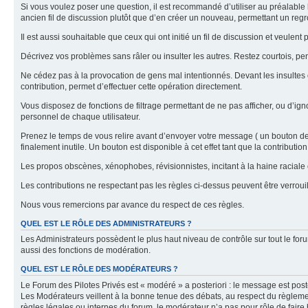
Si vous voulez poser une question, il est recommandé d’utiliser au préalable 
ancien fil de discussion plutôt que d’en créer un nouveau, permettant un re
Il est aussi souhaitable que ceux qui ont initié un fil de discussion et veul
Décrivez vos problèmes sans râler ou insulter les autres. Restez courtois, p
Ne cédez pas à la provocation de gens mal intentionnés. Devant les insultes 
contribution, permet d’effectuer cette opération directement.
Vous disposez de fonctions de filtrage permettant de ne pas afficher, ou d’ign
personnel de chaque utilisateur.
Prenez le temps de vous relire avant d’envoyer votre message ( un bouton de « 
finalement inutile. Un bouton est disponible à cet effet tant que la contributi
Les propos obscènes, xénophobes, révisionnistes, incitant à la haine raciale o
Les contributions ne respectant pas les règles ci-dessus peuvent être verro
Nous vous remercions par avance du respect de ces règles.
QUEL EST LE RÔLE DES ADMINISTRATEURS ?
Les Administrateurs possèdent le plus haut niveau de contrôle sur tout le foru
aussi des fonctions de modération.
QUEL EST LE RÔLE DES MODÉRATEURS ?
Le Forum des Pilotes Privés est « modéré » a posteriori : le message est post
Les Modérateurs veillent à la bonne tenue des débats, au respect du règlemen
règles légales ou internes du forum, le modérateur n’a pas pour rôle de faire