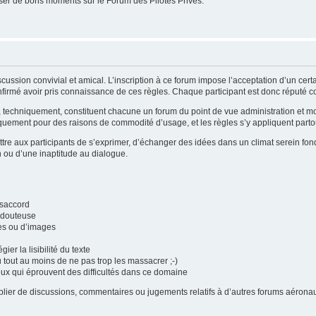
er de bons moments sur le Forum des Pilotes Privés.
cussion convivial et amical. L’inscription à ce forum impose l’acceptation d’un cer
firmé avoir pris connaissance de ces règles. Chaque participant est donc réputé con
i, techniquement, constituent chacune un forum du point de vue administration et 
quement pour des raisons de commodité d’usage, et les règles s’y appliquent partou
tre aux participants de s’exprimer, d’échanger des idées dans un climat serein fond
n ou d’une inaptitude au dialogue.
ésaccord
é douteuse
tes ou d’images
gier la lisibilité du texte
u tout au moins de ne pas trop les massacrer ;-)
eux qui éprouvent des difficultés dans ce domaine
publier de discussions, commentaires ou jugements relatifs à d’autres forums aéro