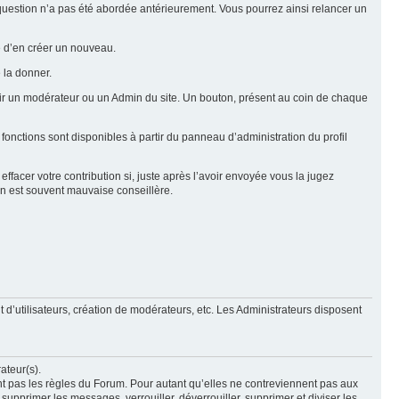
e question n’a pas été abordée antérieurement. Vous pourrez ainsi relancer un
ue d’en créer un nouveau.
 la donner.
rtir un modérateur ou un Admin du site. Un bouton, présent au coin de chaque
 fonctions sont disponibles à partir du panneau d’administration du profil
ffacer votre contribution si, juste après l’avoir envoyée vous la jugez
ion est souvent mauvaise conseillère.
 d’utilisateurs, création de modérateurs, etc. Les Administrateurs disposent
ateur(s).
nt pas les règles du Forum. Pour autant qu’elles ne contreviennent pas aux
upprimer les messages, verrouiller, déverrouiller, supprimer et diviser les