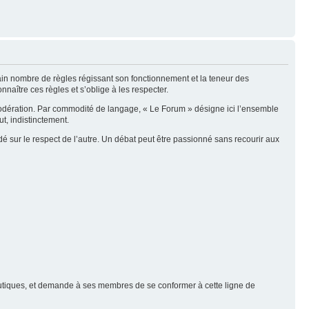
tain nombre de règles régissant son fonctionnement et la teneur des
naître ces règles et s’oblige à les respecter.
modération. Par commodité de langage, « Le Forum » désigne ici l’ensemble
t, indistinctement.
é sur le respect de l’autre. Un débat peut être passionné sans recourir aux
nautiques, et demande à ses membres de se conformer à cette ligne de