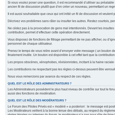
Si vous voulez poser une question, il est recommandé d’utiliser au préalable 
ancien fil de discussion plutôt que d’en créer un nouveau, permettant un re
Il est aussi souhaitable que ceux qui ont initié un fil de discussion et veul
Décrivez vos problèmes sans râler ou insulter les autres. Restez courtois, p
Ne cédez pas à la provocation de gens mal intentionnés. Devant les insultes 
contribution, permet d’effectuer cette opération directement.
Vous disposez de fonctions de filtrage permettant de ne pas afficher, ou d’ign
personnel de chaque utilisateur.
Prenez le temps de vous relire avant d’envoyer votre message ( un bouton de « 
finalement inutile. Un bouton est disponible à cet effet tant que la contributi
Les propos obscènes, xénophobes, révisionnistes, incitant à la haine raciale o
Les contributions ne respectant pas les règles ci-dessus peuvent être verro
Nous vous remercions par avance du respect de ces règles.
QUEL EST LE RÔLE DES ADMINISTRATEURS ?
Les Administrateurs possèdent le plus haut niveau de contrôle sur tout le foru
aussi des fonctions de modération.
QUEL EST LE RÔLE DES MODÉRATEURS ?
Le Forum des Pilotes Privés est « modéré » a posteriori : le message est post
Les Modérateurs veillent à la bonne tenue des débats, au respect du règlemen
règles légales ou internes du forum, le modérateur n’a pas pour rôle de faire