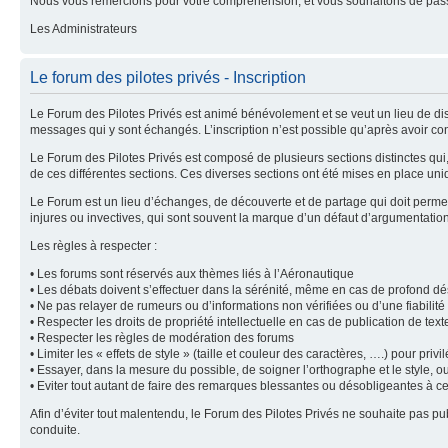
Nous vous remercions pour votre compréhension, et vous souhaitons de pass
Les Administrateurs
Le forum des pilotes privés - Inscription
Le Forum des Pilotes Privés est animé bénévolement et se veut un lieu de dis
messages qui y sont échangés. L’inscription n’est possible qu’après avoir con
Le Forum des Pilotes Privés est composé de plusieurs sections distinctes qu
de ces différentes sections. Ces diverses sections ont été mises en place uni
Le Forum est un lieu d’échanges, de découverte et de partage qui doit permet
injures ou invectives, qui sont souvent la marque d’un défaut d’argumentatio
Les règles à respecter :
• Les forums sont réservés aux thèmes liés à l’Aéronautique
• Les débats doivent s’effectuer dans la sérénité, même en cas de profond d
• Ne pas relayer de rumeurs ou d’informations non vérifiées ou d’une fiabilit
• Respecter les droits de propriété intellectuelle en cas de publication de tex
• Respecter les règles de modération des forums
• Limiter les « effets de style » (taille et couleur des caractères, ….) pour privilé
• Essayer, dans la mesure du possible, de soigner l’orthographe et le style, o
• Eviter tout autant de faire des remarques blessantes ou désobligeantes à c
Afin d’éviter tout malentendu, le Forum des Pilotes Privés ne souhaite pas 
conduite.