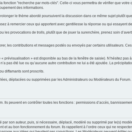
la fonction "recherche par mots-clés". Celle-ci vous permettra de vérifier que votr
groupement des informations.
ent prolonger le thème abordé poursuivent la discussion dans ce même sujet plutôt q
ensez à remercier ceux qui apportent avec gentillesse la réponse ou qui essayent de
ou les provocations de trolls, plutôt que de jouer la surenchère, prenez soin d’ave
orer, les contributions et messages postés ou envoyés par certains utilisateurs. Ces
prévisualisation » est disponible au bas de la fenêtre de saisie). N’hésitez pas à e
on n’a pas été lue ou qu’aucune autre contribution ne lui a été ajoutée. La précipitat
u diffamants sont proscrits.
uillées, déplacées ou supprimées par les Administrateurs ou Modérateurs du Forum.
m. Ils peuvent en contrôler toutes les fonctions : permissions d’accès, bannissement
é par son auteur, puis, si nécessaire, déplacé, modéré ou supprimé par le(s) modér
t et au bon fonctionnement du forum. Ils rappellent à l’ordre ceux qui ne respecte
 barrage aux idées qui heurtent ses convictions. Les Modérateurs peuvent éditer ou s