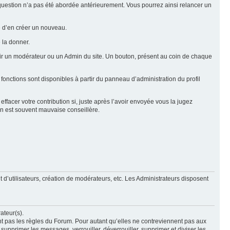
e question n’a pas été abordée antérieurement. Vous pourrez ainsi relancer un
ue d’en créer un nouveau.
 la donner.
rtir un modérateur ou un Admin du site. Un bouton, présent au coin de chaque
 fonctions sont disponibles à partir du panneau d’administration du profil
ffacer votre contribution si, juste après l’avoir envoyée vous la jugez
ion est souvent mauvaise conseillère.
 d’utilisateurs, création de modérateurs, etc. Les Administrateurs disposent
ateur(s).
nt pas les règles du Forum. Pour autant qu’elles ne contreviennent pas aux
upprimer les messages, verrouiller, déverrouiller, supprimer et diviser les