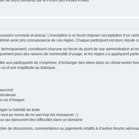
er de bons moments sur le Forum des Pilotes Privés.
cussion convivial et amical. L’inscription à ce forum impose l’acceptation d’un cer
firmé avoir pris connaissance de ces règles. Chaque participant est donc réputé con
i, techniquement, constituent chacune un forum du point de vue administration et 
quement pour des raisons de commodité d’usage, et les règles s’y appliquent partou
tre aux participants de s’exprimer, d’échanger des idées dans un climat serein fond
n ou d’une inaptitude au dialogue.
ésaccord
é douteuse
tes ou d’images
gier la lisibilité du texte
u tout au moins de ne pas trop les massacrer ;-)
eux qui éprouvent des difficultés dans ce domaine
publier de discussions, commentaires ou jugements relatifs à d’autres forums aéro