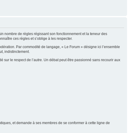
tain nombre de règles régissant son fonctionnement et la teneur des
naître ces règles et s’oblige à les respecter.
modération. Par commodité de langage, « Le Forum » désigne ici l’ensemble
t, indistinctement.
é sur le respect de l’autre. Un débat peut être passionné sans recourir aux
nautiques, et demande à ses membres de se conformer à cette ligne de