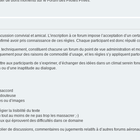
er de bons moments sur le Forum des Pilotes Privés.
cussion convivial et amical. L’inscription à ce forum impose l’acceptation d’un cer
firmé avoir pris connaissance de ces règles. Chaque participant est donc réputé con
i, techniquement, constituent chacune un forum du point de vue administration et 
quement pour des raisons de commodité d’usage, et les règles s’y appliquent partou
tre aux participants de s’exprimer, d’échanger des idées dans un climat serein fond
n ou d’une inaptitude au dialogue.
ésaccord
é douteuse
tes ou d’images
gier la lisibilité du texte
u tout au moins de ne pas trop les massacrer ;-)
eux qui éprouvent des difficultés dans ce domaine
publier de discussions, commentaires ou jugements relatifs à d’autres forums aéro