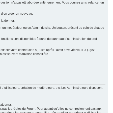
e question n’a pas été abordée antérieurement. Vous pourrez ainsi relancer un
ue d’en créer un nouveau.
 la donner.
rtir un modérateur ou un Admin du site. Un bouton, présent au coin de chaque
 fonctions sont disponibles à partir du panneau d’administration du profil
ffacer votre contribution si, juste après l’avoir envoyée vous la jugez
ion est souvent mauvaise conseillère.
 d’utilisateurs, création de modérateurs, etc. Les Administrateurs disposent
ateur(s).
nt pas les règles du Forum. Pour autant qu’elles ne contreviennent pas aux
upprimer les messages, verrouiller, déverrouiller, supprimer et diviser les