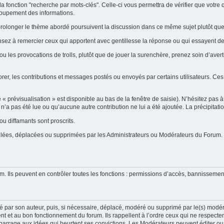
la fonction "recherche par mots-clés". Celle-ci vous permettra de vérifier que votr
groupement des informations.
ent prolonger le thème abordé poursuivent la discussion dans ce même sujet plutôt q
ensez à remercier ceux qui apportent avec gentillesse la réponse ou qui essayent de
ou les provocations de trolls, plutôt que de jouer la surenchère, prenez soin d’ave
orer, les contributions et messages postés ou envoyés par certains utilisateurs. Ces
prévisualisation » est disponible au bas de la fenêtre de saisie). N’hésitez pas à e
on n’a pas été lue ou qu’aucune autre contribution ne lui a été ajoutée. La précipitat
u diffamants sont proscrits.
uillées, déplacées ou supprimées par les Administrateurs ou Modérateurs du Forum.
m. Ils peuvent en contrôler toutes les fonctions : permissions d’accès, bannissement
é par son auteur, puis, si nécessaire, déplacé, modéré ou supprimé par le(s) modér
t et au bon fonctionnement du forum. Ils rappellent à l’ordre ceux qui ne respecte
 barrage aux idées qui heurtent ses convictions. Les Modérateurs peuvent éditer ou s