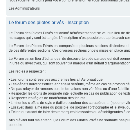
Nous vous remercions pour votre compréhension, et vous souhaitons de pass
Les Administrateurs
Le forum des pilotes privés - Inscription
Le Forum des Pilotes Privés est animé bénévolement et se veut un lieu de dis
messages qui y sont échangés. L’inscription n’est possible qu’après avoir con
Le Forum des Pilotes Privés est composé de plusieurs sections distinctes qu
de ces différentes sections. Ces diverses sections ont été mises en place uni
Le Forum est un lieu d’échanges, de découverte et de partage qui doit permet
injures ou invectives, qui sont souvent la marque d’un défaut d’argumentatio
Les règles à respecter :
• Les forums sont réservés aux thèmes liés à l’Aéronautique
• Les débats doivent s’effectuer dans la sérénité, même en cas de profond d
• Ne pas relayer de rumeurs ou d’informations non vérifiées ou d’une fiabilit
• Respecter les droits de propriété intellectuelle en cas de publication de tex
• Respecter les règles de modération des forums
• Limiter les « effets de style » (taille et couleur des caractères, ….) pour privilé
• Essayer, dans la mesure du possible, de soigner l’orthographe et le style, o
• Eviter tout autant de faire des remarques blessantes ou désobligeantes à c
Afin d’éviter tout malentendu, le Forum des Pilotes Privés ne souhaite pas 
conduite.