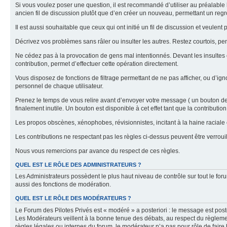
Si vous voulez poser une question, il est recommandé d’utiliser au préalable 
ancien fil de discussion plutôt que d’en créer un nouveau, permettant un re
Il est aussi souhaitable que ceux qui ont initié un fil de discussion et veul
Décrivez vos problèmes sans râler ou insulter les autres. Restez courtois, p
Ne cédez pas à la provocation de gens mal intentionnés. Devant les insultes 
contribution, permet d’effectuer cette opération directement.
Vous disposez de fonctions de filtrage permettant de ne pas afficher, ou d’ign
personnel de chaque utilisateur.
Prenez le temps de vous relire avant d’envoyer votre message ( un bouton de « 
finalement inutile. Un bouton est disponible à cet effet tant que la contributi
Les propos obscènes, xénophobes, révisionnistes, incitant à la haine raciale o
Les contributions ne respectant pas les règles ci-dessus peuvent être verro
Nous vous remercions par avance du respect de ces règles.
QUEL EST LE RÔLE DES ADMINISTRATEURS ?
Les Administrateurs possèdent le plus haut niveau de contrôle sur tout le foru
aussi des fonctions de modération.
QUEL EST LE RÔLE DES MODÉRATEURS ?
Le Forum des Pilotes Privés est « modéré » a posteriori : le message est post
Les Modérateurs veillent à la bonne tenue des débats, au respect du règlemen
règles légales ou internes du forum, le modérateur n’a pas pour rôle de faire