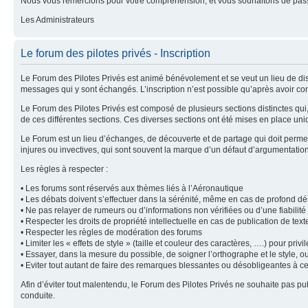
Nous vous remercions pour votre compréhension, et vous souhaitons de pass
Les Administrateurs
Le forum des pilotes privés - Inscription
Le Forum des Pilotes Privés est animé bénévolement et se veut un lieu de dis
messages qui y sont échangés. L’inscription n’est possible qu’après avoir con
Le Forum des Pilotes Privés est composé de plusieurs sections distinctes qu
de ces différentes sections. Ces diverses sections ont été mises en place uni
Le Forum est un lieu d’échanges, de découverte et de partage qui doit permet
injures ou invectives, qui sont souvent la marque d’un défaut d’argumentatio
Les règles à respecter :
• Les forums sont réservés aux thèmes liés à l’Aéronautique
• Les débats doivent s’effectuer dans la sérénité, même en cas de profond d
• Ne pas relayer de rumeurs ou d’informations non vérifiées ou d’une fiabilit
• Respecter les droits de propriété intellectuelle en cas de publication de tex
• Respecter les règles de modération des forums
• Limiter les « effets de style » (taille et couleur des caractères, ….) pour privilé
• Essayer, dans la mesure du possible, de soigner l’orthographe et le style, o
• Eviter tout autant de faire des remarques blessantes ou désobligeantes à c
Afin d’éviter tout malentendu, le Forum des Pilotes Privés ne souhaite pas 
conduite.