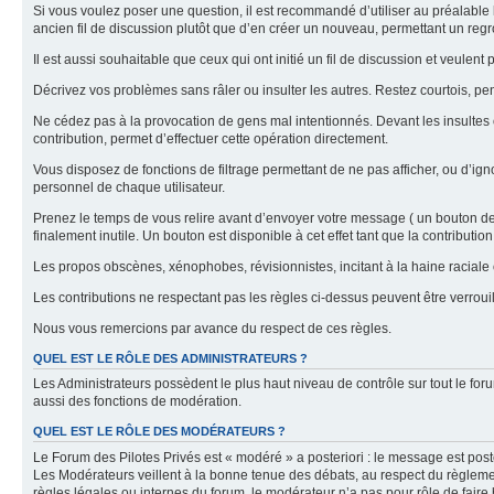
Si vous voulez poser une question, il est recommandé d’utiliser au préalable 
ancien fil de discussion plutôt que d’en créer un nouveau, permettant un re
Il est aussi souhaitable que ceux qui ont initié un fil de discussion et veul
Décrivez vos problèmes sans râler ou insulter les autres. Restez courtois, p
Ne cédez pas à la provocation de gens mal intentionnés. Devant les insultes 
contribution, permet d’effectuer cette opération directement.
Vous disposez de fonctions de filtrage permettant de ne pas afficher, ou d’ign
personnel de chaque utilisateur.
Prenez le temps de vous relire avant d’envoyer votre message ( un bouton de « 
finalement inutile. Un bouton est disponible à cet effet tant que la contributi
Les propos obscènes, xénophobes, révisionnistes, incitant à la haine raciale o
Les contributions ne respectant pas les règles ci-dessus peuvent être verro
Nous vous remercions par avance du respect de ces règles.
QUEL EST LE RÔLE DES ADMINISTRATEURS ?
Les Administrateurs possèdent le plus haut niveau de contrôle sur tout le foru
aussi des fonctions de modération.
QUEL EST LE RÔLE DES MODÉRATEURS ?
Le Forum des Pilotes Privés est « modéré » a posteriori : le message est post
Les Modérateurs veillent à la bonne tenue des débats, au respect du règlemen
règles légales ou internes du forum, le modérateur n’a pas pour rôle de faire