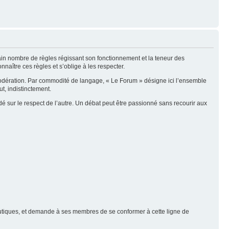
tain nombre de règles régissant son fonctionnement et la teneur des
naître ces règles et s’oblige à les respecter.
modération. Par commodité de langage, « Le Forum » désigne ici l’ensemble
t, indistinctement.
é sur le respect de l’autre. Un débat peut être passionné sans recourir aux
nautiques, et demande à ses membres de se conformer à cette ligne de