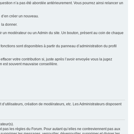
e question n’a pas été abordée antérieurement. Vous pourrez ainsi relancer un
ue d’en créer un nouveau.
 la donner.
rtir un modérateur ou un Admin du site. Un bouton, présent au coin de chaque
 fonctions sont disponibles à partir du panneau d’administration du profil
ffacer votre contribution si, juste après l’avoir envoyée vous la jugez
ion est souvent mauvaise conseillère.
 d’utilisateurs, création de modérateurs, etc. Les Administrateurs disposent
ateur(s).
nt pas les règles du Forum. Pour autant qu’elles ne contreviennent pas aux
upprimer les messages, verrouiller, déverrouiller, supprimer et diviser les