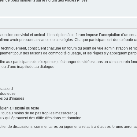
er de bons moments sur le Forum des Pilotes Privés.
cussion convivial et amical. L’inscription à ce forum impose l’acceptation d’un cer
firmé avoir pris connaissance de ces règles. Chaque participant est donc réputé con
i, techniquement, constituent chacune un forum du point de vue administration et 
quement pour des raisons de commodité d’usage, et les règles s’y appliquent partou
tre aux participants de s’exprimer, d’échanger des idées dans un climat serein fond
n ou d’une inaptitude au dialogue.
ésaccord
é douteuse
tes ou d’images
gier la lisibilité du texte
u tout au moins de ne pas trop les massacrer ;-)
eux qui éprouvent des difficultés dans ce domaine
publier de discussions, commentaires ou jugements relatifs à d’autres forums aéro