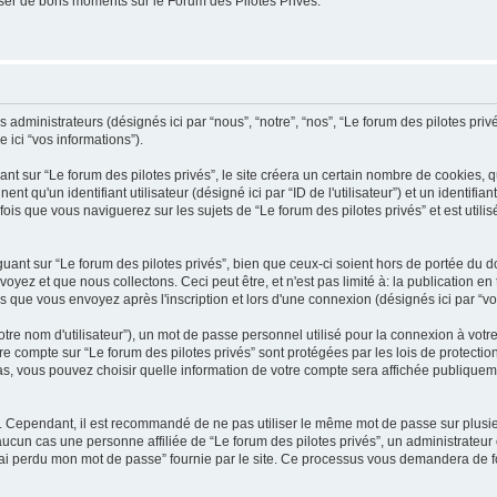
er de bons moments sur le Forum des Pilotes Privés.
administrateurs (désignés ici par “nous”, “notre”, “nos”, “Le forum des pilotes privés”
 ici “vos informations”).
 sur “Le forum des pilotes privés”, le site créera un certain nombre de cookies, qui
 qu'un identifiant utilisateur (désigné ici par “ID de l'utilisateur”) et un identifian
is que vous naviguerez sur les sujets de “Le forum des pilotes privés” et est utilisé
ant sur “Le forum des pilotes privés”, bien que ceux-ci soient hors de portée du 
z et que nous collectons. Ceci peut être, et n'est pas limité à: la publication en tan
es que vous envoyez après l'inscription et lors d'une connexion (désignés ici par “
tre nom d'utilisateur”), un mot de passe personnel utilisé pour la connexion à votr
tre compte sur “Le forum des pilotes privés” sont protégées par les lois de protectio
cas, vous pouvez choisir quelle information de votre compte sera affichée publiquem
é. Cependant, il est recommandé de ne pas utiliser le même mot de passe sur plusieu
ucun cas une personne affiliée de “Le forum des pilotes privés”, un administrateu
'ai perdu mon mot de passe” fournie par le site. Ce processus vous demandera de four