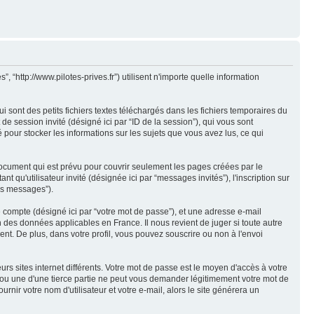
, “http://www.pilotes-prives.fr”) utilisent n'importe quelle information
 sont des petits fichiers textes téléchargés dans les fichiers temporaires du
t de session invité (désigné ici par “ID de la session”), qui vous sont
 pour stocker les informations sur les sujets que vous avez lus, ce qui
document qui est prévu pour couvrir seulement les pages créées par le
t qu'utilisateur invité (désignée ici par “messages invités”), l'inscription sur
vos messages”).
e compte (désigné ici par “votre mot de passe”), et une adresse e-mail
n des données applicables en France. Il nous revient de juger si toute autre
ent. De plus, dans votre profil, vous pouvez souscrire ou non à l'envoi
rs sites internet différents. Votre mot de passe est le moyen d'accès à votre
r ou une d'une tierce partie ne peut vous demander légitimement votre mot de
nir votre nom d'utilisateur et votre e-mail, alors le site générera un