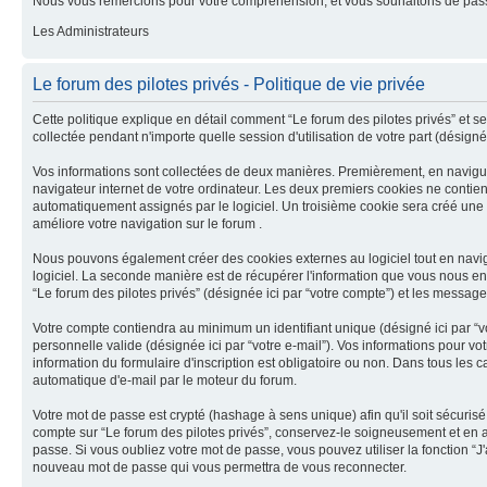
Nous vous remercions pour votre compréhension, et vous souhaitons de pass
Les Administrateurs
Le forum des pilotes privés - Politique de vie privée
Cette politique explique en détail comment “Le forum des pilotes privés” et ses 
collectée pendant n'importe quelle session d'utilisation de votre part (désignée
Vos informations sont collectées de deux manières. Premièrement, en naviguant
navigateur internet de votre ordinateur. Les deux premiers cookies ne contiennent
automatiquement assignés par le logiciel. Un troisième cookie sera créé une fo
améliore votre navigation sur le forum .
Nous pouvons également créer des cookies externes au logiciel tout en navigu
logiciel. La seconde manière est de récupérer l'information que vous nous envoye
“Le forum des pilotes privés” (désignée ici par “votre compte”) et les messag
Votre compte contiendra au minimum un identifiant unique (désigné ici par “vo
personnelle valide (désignée ici par “votre e-mail”). Vos informations pour vo
information du formulaire d'inscription est obligatoire ou non. Dans tous les 
automatique d'e-mail par le moteur du forum.
Votre mot de passe est crypté (hashage à sens unique) afin qu'il soit sécuris
compte sur “Le forum des pilotes privés”, conservez-le soigneusement et en a
passe. Si vous oubliez votre mot de passe, vous pouvez utiliser la fonction “J
nouveau mot de passe qui vous permettra de vous reconnecter.