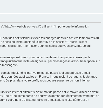
, “http://www.pilotes-prives.fr”) utilisent n'importe quelle information
 sont des petits fichiers textes téléchargés dans les fichiers temporaires du
t de session invité (désigné ici par “ID de la session”), qui vous sont
 pour stocker les informations sur les sujets que vous avez lus, ce qui
document qui est prévu pour couvrir seulement les pages créées par le
t qu'utilisateur invité (désignée ici par “messages invités”), l'inscription sur
vos messages”).
e compte (désigné ici par “votre mot de passe”), et une adresse e-mail
n des données applicables en France. Il nous revient de juger si toute autre
ent. De plus, dans votre profil, vous pouvez souscrire ou non à l'envoi
rs sites internet différents. Votre mot de passe est le moyen d'accès à votre
r ou une d'une tierce partie ne peut vous demander légitimement votre mot de
nir votre nom d'utilisateur et votre e-mail, alors le site générera un