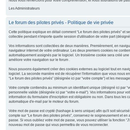
Nous vous remercions pour votre compréhension, et vous souhaitons de pass
Les Administrateurs
Le forum des pilotes privés - Politique de vie privée
Cette politique explique en détail comment “Le forum des pilotes privés” et ses 
collectée pendant n'importe quelle session d'utilisation de votre part (désignée
Vos informations sont collectées de deux manières. Premièrement, en naviguant
navigateur internet de votre ordinateur. Les deux premiers cookies ne contiennent
automatiquement assignés par le logiciel. Un troisième cookie sera créé une fo
améliore votre navigation sur le forum .
Nous pouvons également créer des cookies externes au logiciel tout en navigu
logiciel. La seconde manière est de récupérer l'information que vous nous envoye
“Le forum des pilotes privés” (désignée ici par “votre compte”) et les messag
Votre compte contiendra au minimum un identifiant unique (désigné ici par “vo
personnelle valide (désignée ici par “votre e-mail”). Vos informations pour vo
information du formulaire d'inscription est obligatoire ou non. Dans tous les 
automatique d'e-mail par le moteur du forum.
Votre mot de passe est crypté (hashage à sens unique) afin qu'il soit sécuris
compte sur “Le forum des pilotes privés”, conservez-le soigneusement et en a
passe. Si vous oubliez votre mot de passe, vous pouvez utiliser la fonction “J
nouveau mot de passe qui vous permettra de vous reconnecter.