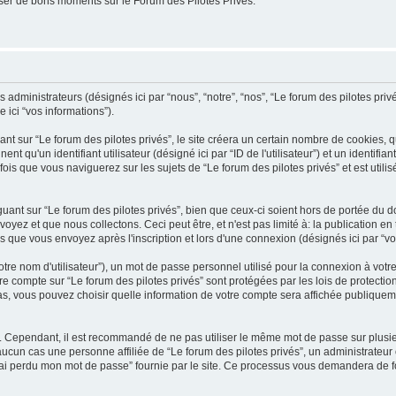
er de bons moments sur le Forum des Pilotes Privés.
administrateurs (désignés ici par “nous”, “notre”, “nos”, “Le forum des pilotes privés”
 ici “vos informations”).
 sur “Le forum des pilotes privés”, le site créera un certain nombre de cookies, qui
 qu'un identifiant utilisateur (désigné ici par “ID de l'utilisateur”) et un identifian
is que vous naviguerez sur les sujets de “Le forum des pilotes privés” et est utilisé
ant sur “Le forum des pilotes privés”, bien que ceux-ci soient hors de portée du 
z et que nous collectons. Ceci peut être, et n'est pas limité à: la publication en tan
es que vous envoyez après l'inscription et lors d'une connexion (désignés ici par “
tre nom d'utilisateur”), un mot de passe personnel utilisé pour la connexion à votr
tre compte sur “Le forum des pilotes privés” sont protégées par les lois de protectio
cas, vous pouvez choisir quelle information de votre compte sera affichée publiquem
é. Cependant, il est recommandé de ne pas utiliser le même mot de passe sur plusieu
ucun cas une personne affiliée de “Le forum des pilotes privés”, un administrateu
'ai perdu mon mot de passe” fournie par le site. Ce processus vous demandera de four