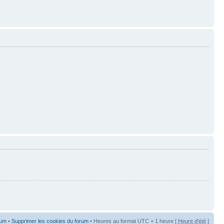
rum
•
Supprimer les cookies du forum
• Heures au format UTC + 1 heure [
Heure d'été
]