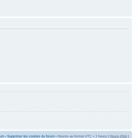
rum
•
Supprimer les cookies du forum
• Heures au format UTC + 1 heure [
Heure d'été
]