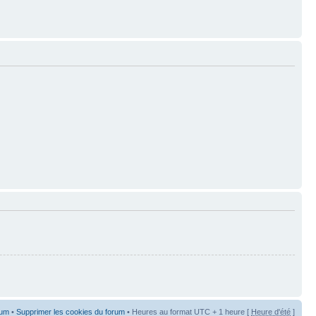
rum
•
Supprimer les cookies du forum
• Heures au format UTC + 1 heure [
Heure d'été
]